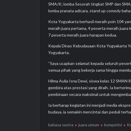
SMA/K; lomba Sesorah tingkat SMP dan SMA/K
lomba pranata adicara, stand up comedy baha
Kota Yogyakarta berhasil meraih poin 104 ya
meraih juara pertama, 4 peserta meraih juara 
7 peserta meraih juara harapan kedua.
Kepala Dinas Kebudayaan Kota Yogyakarta Ye
Yogyakarta.
“Saya ucapkan selamat kepada seluruh peser
semua pihak yang bekerja sama hingga memba
Hilma Aulia Isna Dewi, siswa kelas 12 SMAN
gembira atas prestasi yang diraih. Ia berte
pembinaan secara maksimal untuk mengemba
Ia berharap kegiatan ini menjadi media ekspr
budaya, ia semakin mencintai dan peduli terha
bahasa sastra
juara umum
kompetisi
K