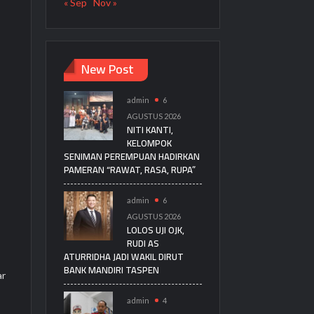
« Sep
Nov »
New Post
admin
6
AGUSTUS 2026
NITI KANTI,
KELOMPOK
SENIMAN PEREMPUAN HADIRKAN
PAMERAN “RAWAT, RASA, RUPA”
admin
6
AGUSTUS 2026
LOLOS UJI OJK,
RUDI AS
ATURRIDHA JADI WAKIL DIRUT
BANK MANDIRI TASPEN
ar
admin
4