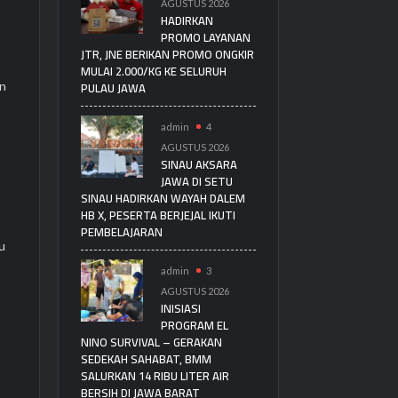
AGUSTUS 2026
HADIRKAN
PROMO LAYANAN
JTR, JNE BERIKAN PROMO ONGKIR
MULAI 2.000/KG KE SELURUH
PULAU JAWA
an
admin
4
AGUSTUS 2026
SINAU AKSARA
JAWA DI SETU
SINAU HADIRKAN WAYAH DALEM
HB X, PESERTA BERJEJAL IKUTI
PEMBELAJARAN
u
admin
3
AGUSTUS 2026
INISIASI
PROGRAM EL
NINO SURVIVAL – GERAKAN
SEDEKAH SAHABAT, BMM
SALURKAN 14 RIBU LITER AIR
BERSIH DI JAWA BARAT