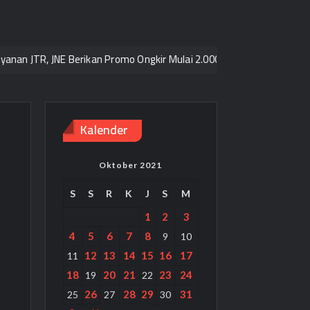
, JNE Berikan Promo Ongkir Mulai 2.000/kg ke seluruh Pulau Jawa
Kalender
Oktober 2021
S
S
R
K
J
S
M
1
2
3
4
5
6
7
8
9
10
12
13
14
15
16
17
11
18
20
21
23
24
19
22
26
28
29
31
25
27
30