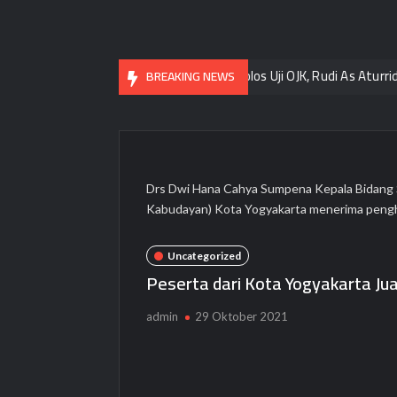
n “Rawat, Rasa, Rupa”
Lolos Uji OJK, Rudi As Aturridha Jad
BREAKING NEWS
Drs Dwi Hana Cahya Sumpena Kepala Bidang 
Kabudayan) Kota Yogyakarta menerima pengh
Uncategorized
Peserta dari Kota Yogyakarta J
admin
29 Oktober 2021