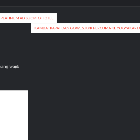
 PLATINUM ADISUCIPTO HOTEL
KAMBA : RAPAT DAN GOWES, KPK PERCUMA KE YOGYAKART
yang wajib