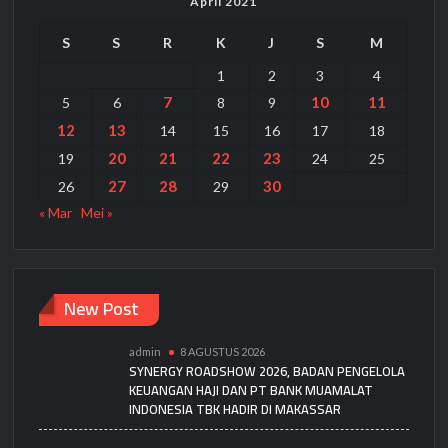
April 2021
S
S
R
K
J
S
M
1
2
3
4
7
10
11
5
6
8
9
12
13
14
15
16
17
18
20
21
22
23
19
24
25
27
28
30
26
29
« Mar
Mei »
New Post
admin
8 AGUSTUS 2026
SYNERGY ROADSHOW 2026, BADAN PENGELOLA
KEUANGAN HAJI DAN PT BANK MUAMALAT
INDONESIA TBK HADIR DI MAKASSAR