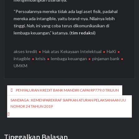
“Persoalannya mereka tidak ada lagi aset fisik, padahal
mereka ada intangible, yaitu brand-nya. Nilainya lebih
tinggi.
Nah
, ini yang coba terus dikomunikasikan di
lembaga keuangan,” katanya. (
tim redaksi
)
akses kredit
Hak atas Kekayaan Intelektual
HaKi
intagible
krisis
lembaga keuangan
pinjaman bank
UMKM
Navigasi
PENYALURAN KREDIT BANK MANDIRI CAPAI RP779,0 TRILIUN
pos
SANDIAGA : KEMENPAREKRAF SIAPKAN ATURAN PELAKSANAAN UU
NOMOR 24 TAHUN 2019
Tinggalkan Balasan