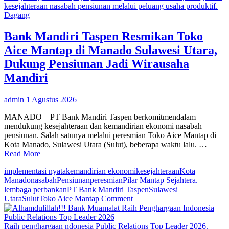
Survival
kesejahteraan nasabah pensiunan melalui peluang usaha produktif.
–
Dagang
Gerakan
Sedekah
Bank Mandiri Taspen Resmikan Toko
Sahabat,
Aice Mantap di Manado Sulawesi Utara,
BMM
Salurkan
Dukung Pensiunan Jadi Wirausaha
14
Mandiri
Ribu
Liter
Air
admin
1 Agustus 2026
Bersih
di
MANADO – PT Bank Mandiri Taspen berkomitmendalam
Jawa
mendukung kesejahteraan dan kemandirian ekonomi nasabah
Barat
pensiunan. Salah satunya melalui peresmian Toko Aice Mantap di
Kota Manado, Sulawesi Utara (Sulut), beberapa waktu lalu. …
Read More
implementasi nyata
kemandirian ekonomi
kesejahteraan
Kota
Manado
nasabah
Pensiunan
peresmian
Pilar Mantap Sejahtera.
lembaga perbankan
PT Bank Mandiri Taspen
Sulawesi
on
Utara
Sulut
Toko Aice Mantap
Comment
Bank
Mandiri
Taspen
Raih penghargaan ndonesia Public Relations Top Leader 2026.