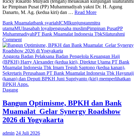
Ricky Rikardo Mulyadi (tengah) melakukan kunjungan silaturahmi
Mental
ke Pimpinan Pusat (PP) Muhammadiyah yakni Dr. H. Agung
Danarto, M. Ag. (kedua kiri) dan …
Read More
Bank Muamalat
bank syariah
ICMI
kunjungan
mitra
utama
MUI
nasabah loyal
pengusaha muslim
Pimpinan Pusat
PP
Muhammadiyah
PT Bank Muamalat Indonesia Tbk
Silaturahmi
on
Comment
Bank
Muamalat
Kunjungi
Anggota Badan Pelaksana Badan Pengelola Keuangan Haji
ke
(BPKH) Harry Alexander (kedua kiri), Direktur Utama PT Bank
PP
Muamalat Indonesia Tbk Imam Teguh Saptono (kedua kanan),
Muhammadiyah
Sekretaris Perusahaan PT Bank Muamalat Indonesia Tbk Hayunaji
yang
(kanan) dan Deputi BPKH Juni Supriyanto (kiri) memperlihatkan
Dikenal
BPKH Apps.
Sebagai
Dagang
Nasabah
Loyal
Bangun Optimisme, BPKH dan Bank
Muamalat Gelar Synergy Roadshow
2026 di Yogyakarta
admin
24 Juli 2026