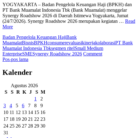
YOGYAKARTA – Badan Pengelola Keuangan Haji (BPKH) dan
PT Bank Muamalat Indonesia Tbk (Bank Muamalat) menggelar
Synergy Roadshow 2026 di Daerah Istimewa Yogyakarta, Jumat
(24/7/2026). Synergy Roadshow 2026 merupakan kegiatan …
Read
More
Badan Pengelola Keuangan Haji
Bank
Muamalat
Bisnis
BPKH
consumer
evaluasi
kinerja
kolaborasi
PT Bank
Muamalat Indonesia Tbk
segmen ritel
Small Medium
on
Enterprise
SME
Synergy Roadshow 2026
Comment
Navigasi
Bangun
Pos-pos lama
Optimisme,
pos
BPKH
Kalender
dan
Bank
Agustus 2026
Muamalat
S
S
R
K
J
S
M
Gelar
Synergy
1
2
Roadshow
3
4
5
6
7
8
9
2026
10
11
12
13
14
15
16
di
17
18
19
20
21
22
23
Yogyakarta
24
25
26
27
28
29
30
31