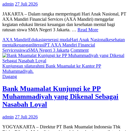
admin
27 Juli 2026
SALE
JAKARTA – Dalam rangka memperingati Hari Anak Nasional, PT
AXA Mandiri Financial Services (AXA Mandiri) menggelar
kegiatan edukasi literasi keuangan dan kesehatan mental bagi
ratusan siswa SMA Negeri 3 Jakarta. …
Read More
AXA Mandiri
Edukasi
generasi muda
Hari Anak Nasional
kesehatan
mental
keuangan
literasi
PT AXA Mandiri Financial
on
Services
siswa
SMA Negeri 3 Jakarta
Comment
Datangi
SMA
Negeri
Kunjungan silaturahmi Bank Muamalat ke Kantor PP
3
Muhammadiyah.
Jakarta,
Dagang
AXA
Mandiri
Bank Muamalat Kunjungi ke PP
Bekali
Muhammadiyah yang Dikenal Sebagai
Para
Siswa
Nasabah Loyal
dengan
Literasi
admin
27 Juli 2026
Keuangan
dan
YOGYAKARTA – Direktur PT Bank Muamalat Indonesia Tbk
Kesehatan