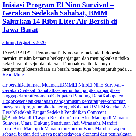
Berikan
Inisiasi Program El Nino Survival –
Promo
Gerakan Sedekah Sahabat, BMM
Ongkir
Mulai
Salurkan 14 Ribu Liter Air Bersih di
2.000/kg
Jawa Barat
ke
seluruh
Pulau
admin
3 Agustus 2026
Jawa
JAWA BARAT– Fenomena El Nino yang melanda Indonesia
memicu musim kemarau berkepanjangan dan meningkatkan risiko
kekeringan di sejumlah daerah. Dampaknya tidak hanya
mengurangi ketersediaan air bersih, tetapi juga berpengaruh pada …
Read More
air bersih
Baitulmaal Muamalat
BMM
El Nino
El Nino Survival –
Gerakan Sedekah Sahabat
fase pemulihan jangka panjang
fase
tanggap darurat
fenomena
Kabupaten Bandung Barat
Kabupaten
Bogor
kesehatan
ketahanan pangan
musim kemarau
perekonomian
masyarakat
program
risiko kekeringan
Sahabat UMKM
Sedekah Air
on
Bersih
Sedekah Pangan
Sedekah Pendidikan
Comment
Inisiasi
Program
El
Toko Aice Mantap di Manado diresmikan Bank Mandiri Taspen
Nino
sebagai bagian dari upaya pemberdayaan ekonomi dan peningkatan