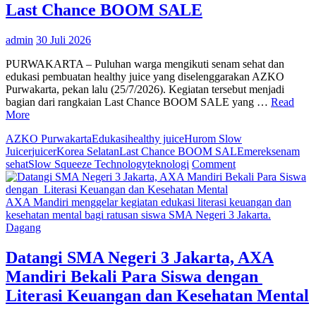
Positif
Last Chance BOOM SALE
admin
30 Juli 2026
PURWAKARTA – Puluhan warga mengikuti senam sehat dan
edukasi pembuatan healthy juice yang diselenggarakan AZKO
Purwakarta, pekan lalu (25/7/2026). Kegiatan tersebut menjadi
bagian dari rangkaian Last Chance BOOM SALE yang …
Read
More
AZKO Purwakarta
Edukasi
healthy juice
Hurom Slow
Juicer
juicer
Korea Selatan
Last Chance BOOM SALE
merek
senam
on
sehat
Slow Squeeze Technology
teknologi
Comment
Program
AZKO
Purwakarta,
AXA Mandiri menggelar kegiatan edukasi literasi keuangan dan
Ajak
kesehatan mental bagi ratusan siswa SMA Negeri 3 Jakarta.
Warga
Dagang
Hidup
Berkualitas
Datangi SMA Negeri 3 Jakarta, AXA
pada
Mandiri Bekali Para Siswa dengan
Momen
Last
Literasi Keuangan dan Kesehatan Mental
Chance
BOOM