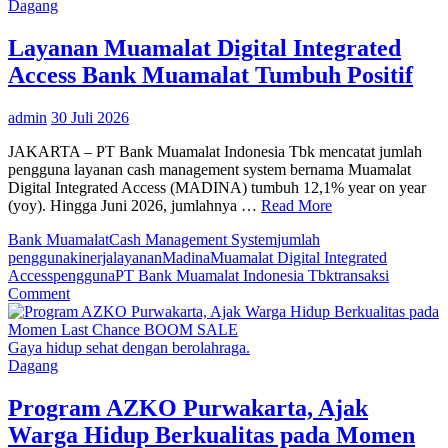
Public
Dagang
Relations
Top
Layanan Muamalat Digital Integrated
Leader
Access Bank Muamalat Tumbuh Positif
2026
admin
30 Juli 2026
JAKARTA – PT Bank Muamalat Indonesia Tbk mencatat jumlah
pengguna layanan cash management system bernama Muamalat
Digital Integrated Access (MADINA) tumbuh 12,1% year on year
(yoy). Hingga Juni 2026, jumlahnya …
Read More
Bank Muamalat
Cash Management System
jumlah
pengguna
kinerja
layanan
Madina
Muamalat Digital Integrated
Access
pengguna
PT Bank Muamalat Indonesia Tbk
transaksi
on
Comment
Layanan
Muamalat
Digital
Gaya hidup sehat dengan berolahraga.
Integrated
Dagang
Access
Bank
Program AZKO Purwakarta, Ajak
Muamalat
Warga Hidup Berkualitas pada Momen
Tumbuh