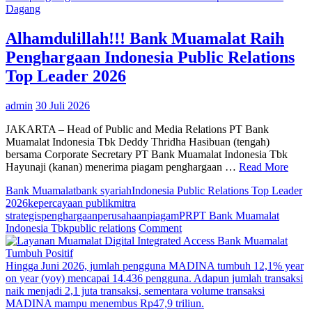
Resmikan
Dagang
Toko
Aice
Alhamdulillah!!! Bank Muamalat Raih
Mantap
Penghargaan Indonesia Public Relations
di
Manado
Top Leader 2026
Sulawesi
Utara,
admin
30 Juli 2026
Dukung
Pensiunan
JAKARTA – Head of Public and Media Relations PT Bank
Jadi
Muamalat Indonesia Tbk Deddy Thridha Hasibuan (tengah)
Wirausaha
bersama Corporate Secretary PT Bank Muamalat Indonesia Tbk
Mandiri
Hayunaji (kanan) menerima piagam penghargaan …
Read More
Bank Muamalat
bank syariah
Indonesia Public Relations Top Leader
2026
kepercayaan publik
mitra
strategis
penghargaan
perusahaan
piagam
PR
PT Bank Muamalat
on
Indonesia Tbk
public relations
Comment
Alhamdulillah!!!
Bank
Muamalat
Hingga Juni 2026, jumlah pengguna MADINA tumbuh 12,1% year
Raih
on year (yoy) mencapai 14.436 pengguna. Adapun jumlah transaksi
Penghargaan
naik menjadi 2,1 juta transaksi, sementara volume transaksi
Indonesia
MADINA mampu menembus Rp47,9 triliun.