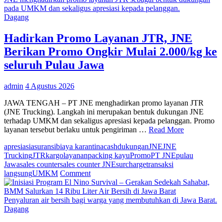
Rudi
pada UMKM dan sekaligus apresiasi kepada pelanggan.
As
Dagang
Aturridha
Jadi
Hadirkan Promo Layanan JTR, JNE
Wakil
Berikan Promo Ongkir Mulai 2.000/kg ke
Dirut
Bank
seluruh Pulau Jawa
Mandiri
Taspen
admin
4 Agustus 2026
JAWA TENGAH – PT JNE menghadirkan promo layanan JTR
(JNE Trucking). Langkah ini merupakan bentuk dukungan JNE
terhadap UMKM dan sekaligus apresiasi kepada pelanggan. Promo
layanan tersebut berlaku untuk pengiriman …
Read More
apresiasi
asuransi
biaya karantina
cash
dukungan
JNE
JNE
Trucking
JTR
kargo
layanan
packing kayu
Promo
PT JNE
pulau
Jawa
sales counter
sales counter JNE
surcharge
transaksi
on
langsung
UMKM
Comment
Hadirkan
Promo
Layanan
Penyaluran air bersih bagi warga yang membutuhkan di Jawa Barat.
JTR,
Dagang
JNE