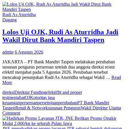
Rudi As Aturridha
Dagang
Lolos Uji OJK, Rudi As Aturridha Jadi
Wakil Dirut Bank Mandiri Taspen
admin
6 Agustus 2026
JAKARTA – PT Bank Mandiri Taspen melakukan perubahan
susunan pengurus perseroan setelah dua anggota direksi resmi
efektif menjabat pada 5 Agustus 2026. Perubahan tersebut
mencakup penunjukan Rudi As Aturridha sebagai Wakil …
Read
More
direksi
Direktur Funding
efektif
fit and proper
test
menjabat
OJK
otoritas jasa
keuangan
perseroan
persetujuan
perubahan
PT Bank Mandiri
Taspen
Retail & Network
susunan Pengurus
Wakil Direktur Utama
on
Comment
Lolos
Uji
OJK,
JNE menghadirkan promo layanan JTR sebagai bentuk dukungan