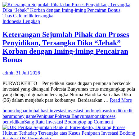
Tuas Cafe milik tersangka.
Indonesia Lengkap
Keterangan Sejumlah Pihak dan Proses
Penyidikan, Tersangka Dika “Jebak”
Korban dengan Iming-iming Pencairan
Bonus
admin
31 Juli 2026
PURWOKERTO – Penyidikan kasus dugaan penipuan berkedok
investasi yang ditangani Polresta Banyumas terus mengungkap pola
yang diduga digunakan tersangka Nurma Handika Sari alias Dika
(36) dalam menjebak para korbannya. Berdasarkan …
Read More
bonus
dugaan
imbal hasil
investasi
investasi bodong
kasus
kredit
kredit
baru
money game
Penipuan
Polresta Banyumas
ponzi
proses
on
penyidikan
Sang Ratu Investasi Bodong
top up
Comment
Keterangan
Sejumlah
Pihak
Kantor OJK Purwokerto.