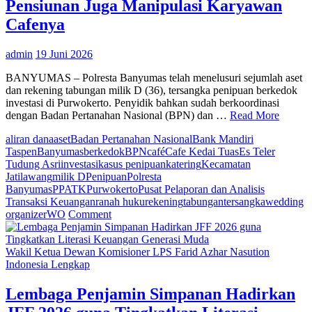
Pensiunan Juga Manipulasi Karyawan
Taspen
Dukung
Cafenya
Proses
Hukum
admin
19 Juni 2026
Terhadap
Tersangka
BANYUMAS – Polresta Banyumas telah menelusuri sejumlah aset
NHS
dan rekening tabungan milik D (36), tersangka penipuan berkedok
investasi di Purwokerto. Penyidik bahkan sudah berkoordinasi
dengan Badan Pertanahan Nasional (BPN) dan …
Read More
aliran dana
aset
Badan Pertanahan Nasional
Bank Mandiri
Taspen
Banyumas
berkedok
BPN
café
Cafe Kedai Tuas
Es Teler
Tudung Asri
investasi
kasus penipuan
katering
Kecamatan
Jatilawang
milik D
Penipuan
Polresta
Banyumas
PPATK
Purwokerto
Pusat Pelaporan dan Analisis
Transaksi Keuangan
ranah huku
rekening
tabungan
tersangka
wedding
on
organizer
WO
Comment
Investasi
Bodong:
Pelaku
Wakil Ketua Dewan Komisioner LPS Farid Azhar Nasution
Penipuan
Indonesia Lengkap
Pensiunan
Juga
Lembaga Penjamin Simpanan Hadirkan
Manipulasi