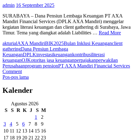
admin
16 September 2025
SURABAYA – Dana Pensiun Lembaga Keuangan PT AXA
Mandiri Financial Services (DPLK AXA Mandiri) menggelar
kegiatan literasi keuangan dan client gathering di Surabaya, Jawa
Timur. Tema yang diangkat adalah Liabilities …
Read More
akturial
AXA Mandiri
BIK2025
Bulan Inklusi Keuangan
client
gathering
Dana Pensiun Lembaga
Keuangan
DPLK
investasi
keuangan
kontribusi
literasi
keuangan
OJK
otoritas jasa keuangan
perpajakan
perwakilan
Perusahaan
program pension
PT AXA Mandiri Financial Services
on
Comment
Navigasi
AXA
Pos-pos lama
Mandiri
pos
Ajak
Kalender
Pemberi
Kerja
Agustus 2026
untuk
S
S
R
K
J
S
M
Mempersiapkan
Rencana
1
2
Pensiun
3
4
5
6
7
8
9
Karyawan
10
11
12
13
14
15
16
Sejak
17
18
19
20
21
22
23
Dini