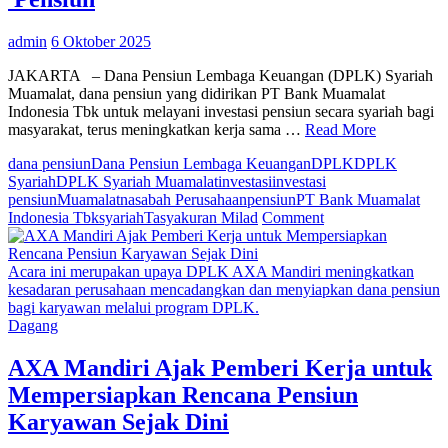
admin
6 Oktober 2025
JAKARTA – Dana Pensiun Lembaga Keuangan (DPLK) Syariah
Muamalat, dana pensiun yang didirikan PT Bank Muamalat
Indonesia Tbk untuk melayani investasi pensiun secara syariah bagi
masyarakat, terus meningkatkan kerja sama …
Read More
dana pensiun
Dana Pensiun Lembaga Keuangan
DPLK
DPLK
Syariah
DPLK Syariah Muamalat
investasi
investasi
pensiun
Muamalat
nasabah Perusahaan
pensiun
PT Bank Muamalat
on
Indonesia Tbk
syariah
Tasyakuran Milad
Comment
Pada
Milad
ke-
Acara ini merupakan upaya DPLK AXA Mandiri meningkatkan
28,
kesadaran perusahaan mencadangkan dan menyiapkan dana pensiun
DPLK
bagi karyawan melalui program DPLK.
Syariah
Dagang
Muamalat
Ajak
AXA Mandiri Ajak Pemberi Kerja untuk
Masyarakat
Mempersiapkan Rencana Pensiun
Investasi
Pensiun
Karyawan Sejak Dini