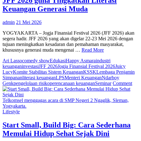
JFF 2026 guna Tingkatkan Literasi
Karyawan
Cafenya
Keuangan Generasi Muda
admin
21 Mei 2026
YOGYAKARTA – Jogja Finansial Festival 2026 (JFF 2026) akan
segera hadir. JFF 2026 yang akan digelar 22-23 Mei 2026 dengan
tujuan meningkatkan kesadaran dan pemahaman masyarakat,
khususnya generasi muda mengenai …
Read More
Ari Lasso
comedy show
Edukasi
Happy Asmara
industri
keuangan
investasi
JFF 2026
Jogja Finansial Festival 2026
Juicy
Lucy
Komite Stabilitas Sistem Keuangan
KSSK
Lembaga Penjamin
Simpanan
literasi keuangan
LPS
Menteri Keuangan
Ndarboy
on
Genk
pengelolaan risiko
perencanaan keuangan
Seminar
Comment
Lem
Pen
Sim
Telkomsel menggagas acara di SMP Negeri 2 Ngaglik, Sleman,
Had
Yogyakarta.
JFF
Lifestyle
202
gun
Start Small, Build Big: Cara Sederhana
Ting
Memulai Hidup Sehat Sejak Dini
Lite
Keu