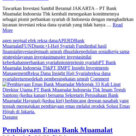
Tawarkan Investasi Sambil Beramal JAKARTA – PT Bank
Muamalat Indonesia Tbk kembali menegaskan komitmennya
sebagai pionir perbankan syariah di Indonesia dengan menghadirkan
layanan investasi reksa dana syariah yang tidak hanya …
Read
More
agen penjual efek reksa dana
APERD
Bank
Muamalat
FUNDtastic+
I-Hajj Syariah Fund
imbal hasil
finansial
investasi
jemaah umrah dhuafa
kepedulian sosial
kerja sama
strategis
layanan investasi
manajer investasi
nilai
keberkahan
perbankan syariah
pionir
prinsip syariah
PT Bank
Muamalat Indonesia Tbk
PT IIM
PT Insight Investments
Management
Reksa Dana Insight Haji Syariah
reksa dana
on
syariah
return
sedekah pemberangkatan umrah
Comment
Bank
Muamalat
Direktur Utama PT Bank Muamalat Indonesia Tbk Imam Teguh
Hadirkan
Saptono (kedua kanan) bersama Sekretaris Perusahaan Bank
Program
Muamalat Hayunaji (kedua kiri) berbincang dengan nasabah yang
“Investasi
tengah mengajukan pembiayaan emas melalui produk Solusi Emas
Insight,
Hijrah di Jakarta.
Berkah
Dagang
Dunia
&
Pembiayaan Emas Bank Muamalat
Akhirat”