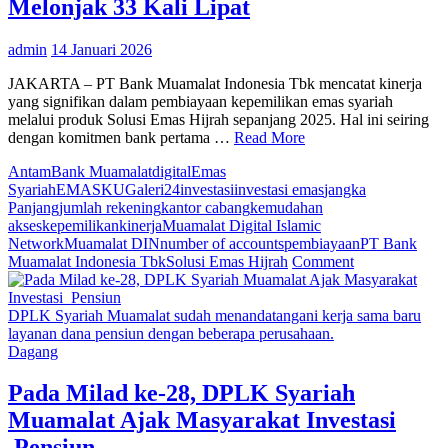
Melonjak 33 Kali Lipat
admin
14 Januari 2026
JAKARTA – PT Bank Muamalat Indonesia Tbk mencatat kinerja
yang signifikan dalam pembiayaan kepemilikan emas syariah
melalui produk Solusi Emas Hijrah sepanjang 2025. Hal ini seiring
dengan komitmen bank pertama …
Read More
Antam
Bank Muamalat
digital
Emas
Syariah
EMASKU
Galeri24
investasi
investasi emas
jangka
Panjang
jumlah rekening
kantor cabang
kemudahan
akses
kepemilikan
kinerja
Muamalat Digital Islamic
Network
Muamalat DIN
number of accounts
pembiayaan
PT Bank
on
Muamalat Indonesia Tbk
Solusi Emas Hijrah
Comment
Pembiayaan
Emas
Bank
DPLK Syariah Muamalat sudah menandatangani kerja sama baru
Muamalat
layanan dana pensiun dengan beberapa perusahaan.
Melonjak
Dagang
33
Kali
Pada Milad ke-28, DPLK Syariah
Lipat
Muamalat Ajak Masyarakat Investasi
Pensiun