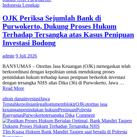
dan
Indonesia Lengkap
Proses
Penyidikan,
OJK Periksa Sejumlah Bank di
Tersangka
Purwokerto, Dukung Proses Hukum
Dika
“Jebak”
Terhadap Tersangka atas Kasus Penipuan
Korban
Investasi Bodong
dengan
Iming-
iming
admin
9 Juli 2026
Pencairan
Bonus
BANYUMAS – Otoritas Jasa Keuangan (OJK) menegaskan telah
berkoordinasi dengan kepolisian untuk mendukung proses
penindakan hukum terhadap kasus penipuan berkedok investasi
dengan tersangka NHS alias Dika (36) di Purwokerto, Jawa …
Read More
aliran dana
investasi
Jawa
Tengah
kepolisian
legal
logis
memblokir
OJK
otoritas jasa
keuangan
penindakan hukum
Penipuan
Polresta
on
Banyumas
Purwokerto
tersangka Dika
Comment
OJK
Periksa
Sejumlah
TIm Kuasa Hukum Bank Mandiri Taspen saat berada di Polresta
Bank