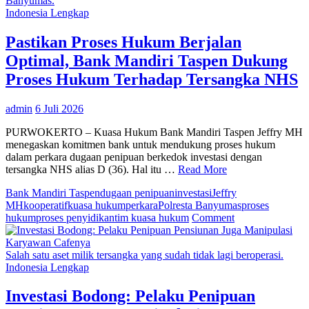
Banyumas.
di
Indonesia Lengkap
Purwokerto,
Dukung
Pastikan Proses Hukum Berjalan
Proses
Optimal, Bank Mandiri Taspen Dukung
Hukum
Terhadap
Proses Hukum Terhadap Tersangka NHS
Tersangka
atas
admin
6 Juli 2026
Kasus
Penipuan
PURWOKERTO – Kuasa Hukum Bank Mandiri Taspen Jeffry MH
Investasi
menegaskan komitmen bank untuk mendukung proses hukum
Bodong
dalam perkara dugaan penipuan berkedok investasi dengan
tersangka NHS alias D (36). Hal itu …
Read More
Bank Mandiri Taspen
dugaan penipuan
investasi
Jeffry
MH
kooperatif
kuasa hukum
perkara
Polresta Banyumas
proses
on
hukum
proses penyidikan
tim kuasa hukum
Comment
Pastikan
Proses
Hukum
Salah satu aset milik tersangka yang sudah tidak lagi beroperasi.
Berjalan
Indonesia Lengkap
Optimal,
Bank
Investasi Bodong: Pelaku Penipuan
Mandiri