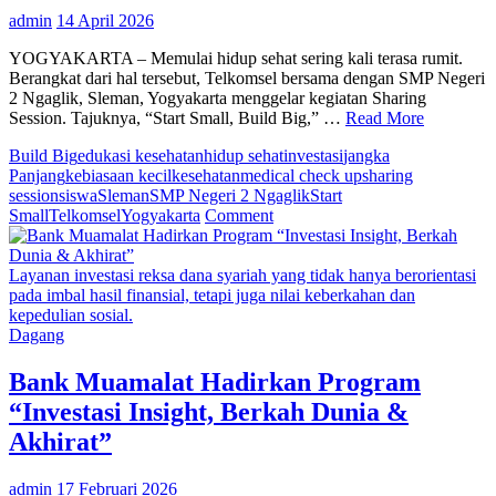
Gene
admin
14 April 2026
Mud
YOGYAKARTA – Memulai hidup sehat sering kali terasa rumit.
Berangkat dari hal tersebut, Telkomsel bersama dengan SMP Negeri
2 Ngaglik, Sleman, Yogyakarta menggelar kegiatan Sharing
Session. Tajuknya, “Start Small, Build Big,” …
Read More
Build Big
edukasi kesehatan
hidup sehat
investasi
jangka
Panjang
kebiasaan kecil
kesehatan
medical check up
sharing
session
siswa
Sleman
SMP Negeri 2 Ngaglik
Start
on
Small
Telkomsel
Yogyakarta
Comment
Start
Small,
Build
Layanan investasi reksa dana syariah yang tidak hanya berorientasi
Big:
pada imbal hasil finansial, tetapi juga nilai keberkahan dan
Cara
kepedulian sosial.
Sederhana
Dagang
Memulai
Hidup
Bank Muamalat Hadirkan Program
Sehat
“Investasi Insight, Berkah Dunia &
Sejak
Dini
Akhirat”
admin
17 Februari 2026