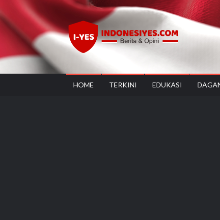
Skip
to
content
Ind
Home
for
your
Opini
HOME
TERKINI
EDUKASI
DAGA