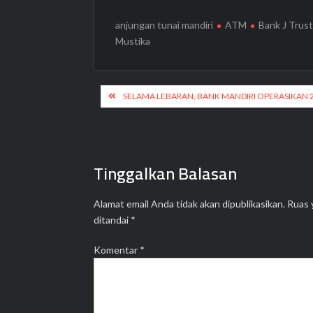
anjungan tunai mandiri
ATM
Bank J Trus
Mustika
Navigasi
SELAMA LEBARAN, BANK MANDIRI OPERASIKAN 
pos
Tinggalkan Balasan
Alamat email Anda tidak akan dipublikasikan.
Ruas 
ditandai
*
Komentar
*