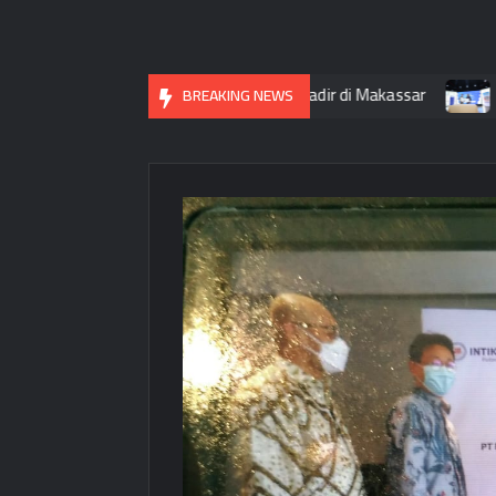
ank Muamalat Indonesia Tbk Hadir di Makassar
AXA Mandir
BREAKING NEWS