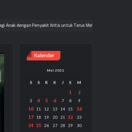
an Penyakit Kritis untuk Terus Melangkah Pasti
Niti Kan
Kalender
Mei 2021
S
S
R
K
J
S
M
1
2
4
5
6
3
7
8
9
10
16
11
12
13
14
15
17
22
18
19
20
21
23
24
25
26
27
28
29
30