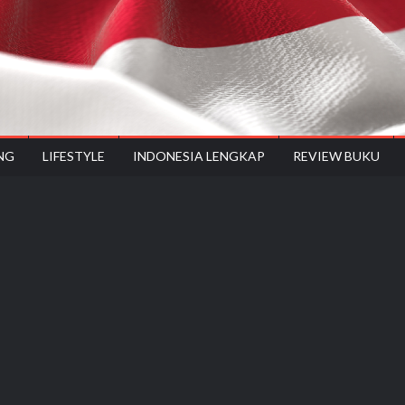
onesiyes
NG
LIFESTYLE
INDONESIA LENGKAP
REVIEW BUKU