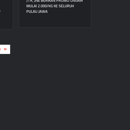
JTR, JNE BERIKAN PROMO ONGKIR
MULAI 2.000/KG KE SELURUH
PULAU JAWA
n
I