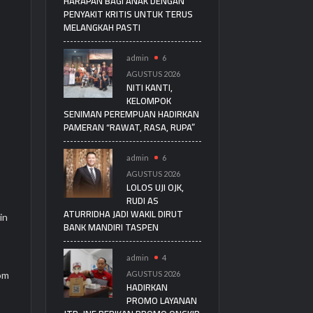
HARAPAN BAGI ANAK DENGAN
PENYAKIT KRITIS UNTUK TERUS
MELANGKAH PASTI
admin
6
AGUSTUS 2026
NITI KANTI,
KELOMPOK
SENIMAN PEREMPUAN HADIRKAN
PAMERAN “RAWAT, RASA, RUPA”
admin
6
AGUSTUS 2026
LOLOS UJI OJK,
RUDI AS
ATURRIDHA JADI WAKIL DIRUT
in
BANK MANDIRI TASPEN
admin
4
AGUSTUS 2026
kom
HADIRKAN
PROMO LAYANAN