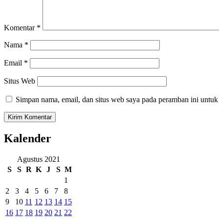
Komentar
*
Nama
*
Email
*
Situs Web
Simpan nama, email, dan situs web saya pada peramban ini untuk
Kalender
Agustus 2021
S
S
R
K
J
S
M
1
2
3
4
5
6
7
8
9
10
11
12
13
14
15
16
17
18
19
20
21
22