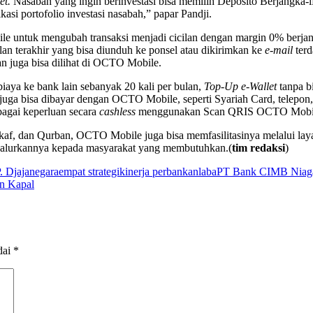
et.
Nasabah yang ingin berinvestasi bisa memilih Deposito Berjangka-iB
kasi portofolio investasi nasabah,” papar Pandji.
untuk mengubah transaksi menjadi cicilan dengan margin 0% berjangk
an terakhir yang bisa diunduh ke ponsel atau dikirimkan ke
e-mail
terd
an juga bisa dilihat di OCTO Mobile.
biaya ke bank lain sebanyak 20 kali per bulan,
Top-Up e-Wallet
tanpa b
 juga bisa dibayar dengan OCTO Mobile, seperti Syariah Card, telepon
agai keperluan secara
cashless
menggunakan Scan QRIS OCTO Mobi
Wakaf, dan Qurban, OCTO Mobile juga bisa memfasilitasinya melalui 
nyalurkannya kepada masyarakat yang membutuhkan.(
tim redaksi
)
. Djajanegara
empat strategi
kinerja perbankan
laba
PT Bank CIMB Niag
n Kapal
dai
*