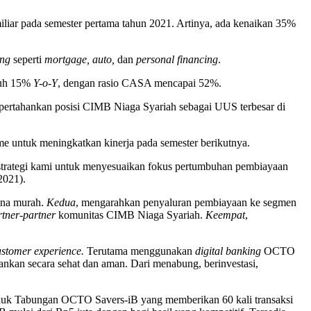
r pada semester pertama tahun 2021. Artinya, ada kenaikan 35%
ing
seperti
mortgage, auto,
dan
personal financing
.
mbuh 15%
Y-o-Y
, dengan rasio CASA mencapai 52%.
empertahankan posisi CIMB Niaga Syariah sebagai UUS terbesar di
e untuk meningkatkan kinerja pada semester berikutnya.
strategi kami untuk menyesuaikan fokus pertumbuhan pembiayaan
2021).
ana murah.
Kedua
, mengarahkan penyaluran pembiayaan ke segmen
rtner-partner
komunitas CIMB Niaga Syariah.
Keempat
,
ustomer experience
.
Terutama menggunakan
digital banking
OCTO
nkan secara sehat dan aman. Dari menabung, berinvestasi,
duk Tabungan OCTO Savers-iB yang memberikan 60 kali transaksi