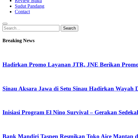
Review Buku
Sudut Pandang
Contact
Search
Search
for:
Breaking News
Hadirkan Promo Layanan JTR, JNE Berikan Promo O
Sinau Aksara Jawa di Setu Sinau Hadirkan Wayah Da
Inisiasi Program El Nino Survival – Gerakan Sedek
Bank Mandiri Taspen Resmikan Toko Aice Mantap d