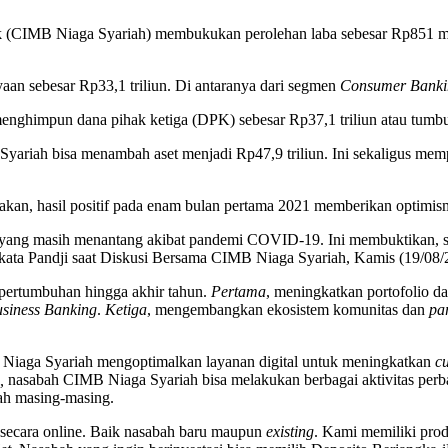
CIMB Niaga Syariah) membukukan perolehan laba sebesar Rp851 milia
aan sebesar Rp33,1 triliun. Di antaranya dari segmen
Consumer Bank
 menghimpun dana pihak ketiga (DPK) sebesar Rp37,1 triliun atau tu
a Syariah bisa menambah aset menjadi Rp47,9 triliun. Ini sekaligus m
kan, hasil positif pada enam bulan pertama 2021 memberikan optimism
si yang masih menantang akibat pandemi COVID-19. Ini membuktikan, 
,” kata Pandji saat Diskusi Bersama CIMB Niaga Syariah, Kamis (19/08/
pertumbuhan hingga akhir tahun.
Pertama
, meningkatkan portofolio d
siness Banking
.
Ketiga
, mengembangkan ekosistem komunitas dan
pa
B Niaga Syariah mengoptimalkan layanan digital untuk meningkatkan
c
,
nasabah CIMB Niaga Syariah bisa melakukan berbagai aktivitas perba
ah masing-masing.
secara online. Baik nasabah baru maupun
existing
. Kami memiliki pro