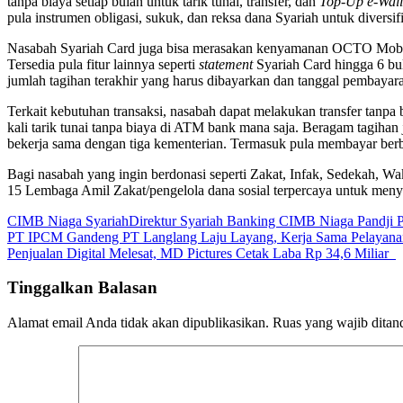
tanpa biaya setiap bulan untuk tarik tunai, transfer, dan
Top-Up e-Wall
pula instrumen obligasi, sukuk, dan reksa dana Syariah untuk diversifi
Nasabah Syariah Card juga bisa merasakan kenyamanan OCTO Mobile 
Tersedia pula fitur lainnya seperti
statement
Syariah Card hingga 6 bul
jumlah tagihan terakhir yang harus dibayarkan dan tanggal pembayar
Terkait kebutuhan transaksi, nasabah dapat melakukan transfer tanpa 
kali tarik tunai tanpa biaya di ATM bank mana saja. Beragam tagihan
bekerja sama dengan tiga kementerian. Termasuk pula membayar berb
Bagi nasabah yang ingin berdonasi seperti Zakat, Infak, Sedekah, 
15 Lembaga Amil Zakat/pengelola dana sosial terpercaya untuk me
CIMB Niaga Syariah
Direktur Syariah Banking CIMB Niaga Pandji P
Navigasi
PT IPCM Gandeng PT Langlang Laju Layang, Kerja Sama Pelayana
Penjualan Digital Melesat, MD Pictures Cetak Laba Rp 34,6 Miliar
pos
Tinggalkan Balasan
Alamat email Anda tidak akan dipublikasikan.
Ruas yang wajib ditan