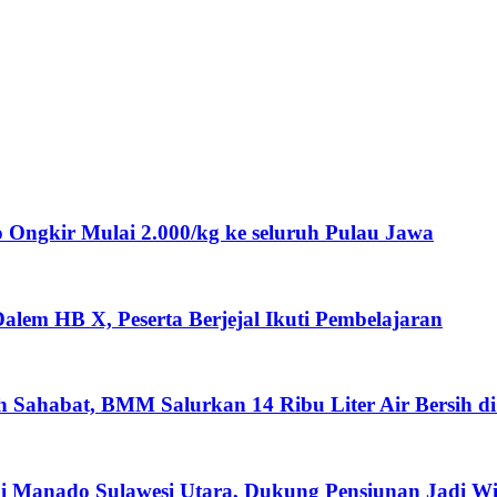
ngkir Mulai 2.000/kg ke seluruh Pulau Jawa
lem HB X, Peserta Berjejal Ikuti Pembelajaran
ah Sahabat, BMM Salurkan 14 Ribu Liter Air Bersih d
i Manado Sulawesi Utara, Dukung Pensiunan Jadi W