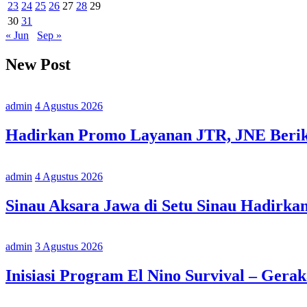
23
24
25
26
27
28
29
30
31
« Jun
Sep »
New Post
admin
4 Agustus 2026
Hadirkan Promo Layanan JTR, JNE Berika
admin
4 Agustus 2026
Sinau Aksara Jawa di Setu Sinau Hadirka
admin
3 Agustus 2026
Inisiasi Program El Nino Survival – Gera