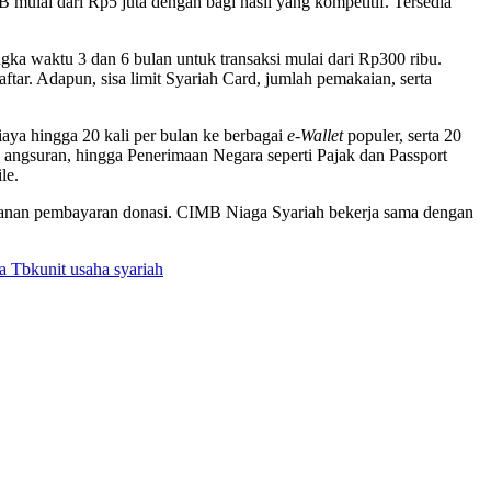
 mulai dari Rp5 juta dengan bagi hasil yang kompetitif. Tersedia
a waktu 3 dan 6 bulan untuk transaksi mulai dari Rp300 ribu.
aftar. Adapun, sisa limit Syariah Card, jumlah pemakaian, serta
iaya hingga 20 kali per bulan ke berbagai
e-Wallet
populer, serta 20
, angsuran, hingga Penerimaan Negara seperti Pajak dan Passport
le.
layanan pembayaran donasi. CIMB Niaga Syariah bekerja sama dengan
a Tbk
unit usaha syariah