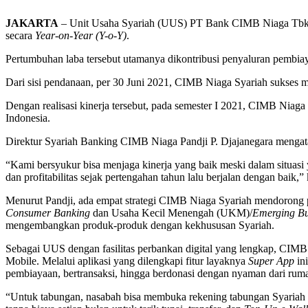
JAKARTA
– Unit Usaha Syariah (UUS) PT Bank CIMB Niaga Tbk (
secara
Year-on-Year (Y-o-Y)
.
Pertumbuhan laba tersebut utamanya dikontribusi penyaluran pembiay
Dari sisi pendanaan, per 30 Juni 2021, CIMB Niaga Syariah sukses
Dengan realisasi kinerja tersebut, pada semester I 2021, CIMB Niag
Indonesia.
Direktur Syariah Banking CIMB Niaga Pandji P. Djajanegara mengata
“Kami bersyukur bisa menjaga kinerja yang baik meski dalam situa
dan profitabilitas sejak pertengahan tahun lalu berjalan dengan baik
Menurut Pandji, ada empat strategi CIMB Niaga Syariah mendorong 
Consumer Banking
dan Usaha Kecil Menengah (UKM)/
Emerging Bu
mengembangkan produk-produk dengan kekhususan Syariah.
Sebagai UUS dengan fasilitas perbankan digital yang lengkap, CIM
Mobile. Melalui aplikasi yang dilengkapi fitur layaknya
Super App
ini
pembiayaan, bertransaksi, hingga berdonasi dengan nyaman dari rum
“Untuk tabungan, nasabah bisa membuka rekening tabungan Syariah 