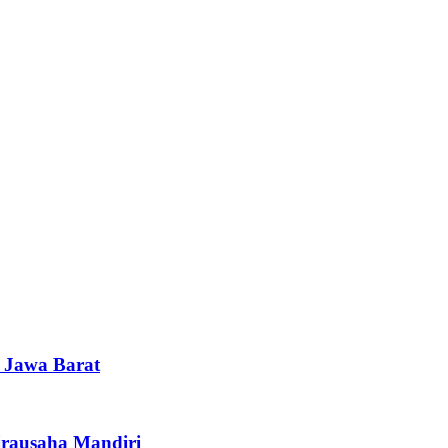
i Jawa Barat
irausaha Mandiri