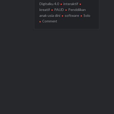
Digitalku 4.0
interaktif
kreatif
PAUD
Penddiikan
anak usia dini
software
Solo
on
Comment
Buku
Digitalku
4.0,
Aplikasi
untuk
Anak
PAUD