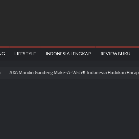
onesiyes
NG
LIFESTYLE
INDONESIA LENGKAP
REVIEW BUKU
AXA Mandiri Gandeng Make-A-Wish® Indonesia Hadirkan Harapan ba