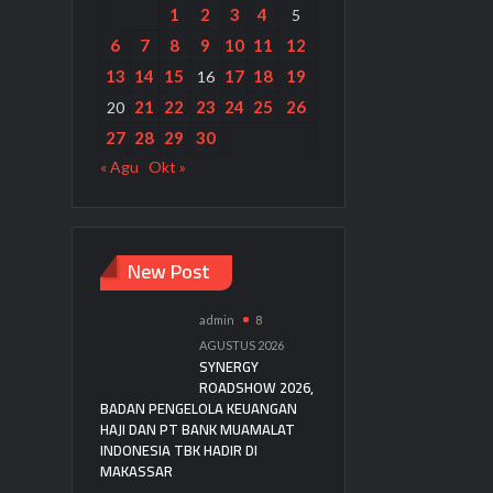
1
2
3
4
5
6
7
8
9
10
11
12
13
14
15
17
18
19
16
21
22
23
24
25
26
20
27
28
29
30
« Agu
Okt »
New Post
admin
8
AGUSTUS 2026
SYNERGY
ROADSHOW 2026,
BADAN PENGELOLA KEUANGAN
HAJI DAN PT BANK MUAMALAT
INDONESIA TBK HADIR DI
MAKASSAR