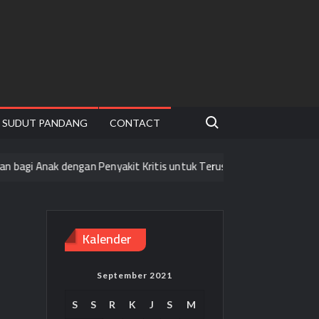
Search for:
SUDUT PANDANG
CONTACT
gi Anak dengan Penyakit Kritis untuk Terus Melangkah Pasti
Ni
Kalender
September 2021
S
S
R
K
J
S
M