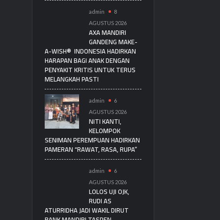
admin
8
AGUSTUS 2026
AXA MANDIRI
GANDENG MAKE-
A-WISH® INDONESIA HADIRKAN
HARAPAN BAGI ANAK DENGAN
PENYAKIT KRITIS UNTUK TERUS
MELANGKAH PASTI
admin
6
AGUSTUS 2026
NITI KANTI,
KELOMPOK
SENIMAN PEREMPUAN HADIRKAN
PAMERAN “RAWAT, RASA, RUPA”
admin
6
AGUSTUS 2026
LOLOS UJI OJK,
RUDI AS
ATURRIDHA JADI WAKIL DIRUT
BANK MANDIRI TASPEN