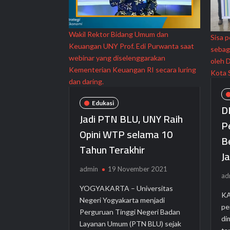
Wakil Rektor Bidang Umum dan
Sisa 
Keuangan UNY Prof. Edi Purwanta saat
sebag
webinar yang diselenggarakan
oleh 
Kementerian Keuangan RI secara luring
Kota 
dan daring.
Edukasi
D
Jadi PTN BLU, UNY Raih
P
Opini WTP selama 10
B
Tahun Terakhir
J
admin
19 November 2021
ad
YOGYAKARTA – Universitas
KA
Negeri Yogyakarta menjadi
pe
Perguruan Tinggi Negeri Badan
di
Layanan Umum (PTN BLU) sejak