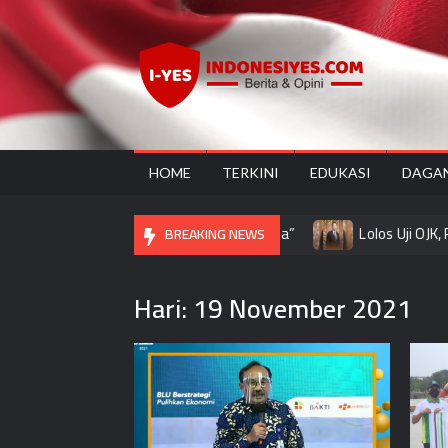
Skip
to
content
Ind
Home
for
your
Opini
HOME
TERKINI
EDUKASI
DAGA
Hadirkan Pameran “Rawat, Rasa, Rupa”
Lolos Uji OJK, Rudi 
BREAKING NEWS
Hari:
19 November 2021