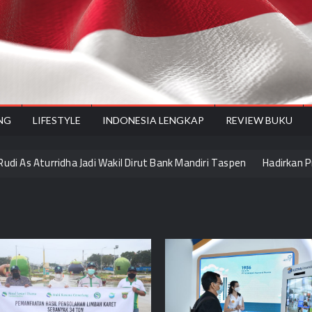
onesiyes
NG
LIFESTYLE
INDONESIA LENGKAP
REVIEW BUKU
As Aturridha Jadi Wakil Dirut Bank Mandiri Taspen
Hadirkan Promo L