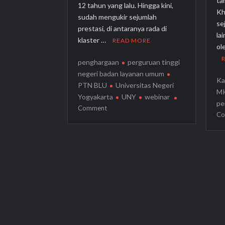
ta
12 tahun yang lalu. Hingga kini,
Kh
sudah mengukir sejumlah
se
prestasi, di antaranya rada di
la
klaster …
READ MORE
ol
penghargaan
perguruan tinggi
negeri badan layanan umum
Ka
PTN BLU
Universitas Negeri
M
Yogyakarta
UNY
webinar
pe
on
Comment
Co
Jadi
PTN
BLU,
UNY
Raih
Opini
WTP
selama
10
Tahun