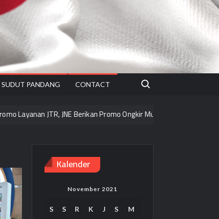
Search for:
SUDUT PANDANG
CONTACT
ayanan JTR, JNE Berikan Promo Ongkir Mulai 2.000/kg ke seluruh Pul
Kalender
November 2021
S
S
R
K
J
S
M