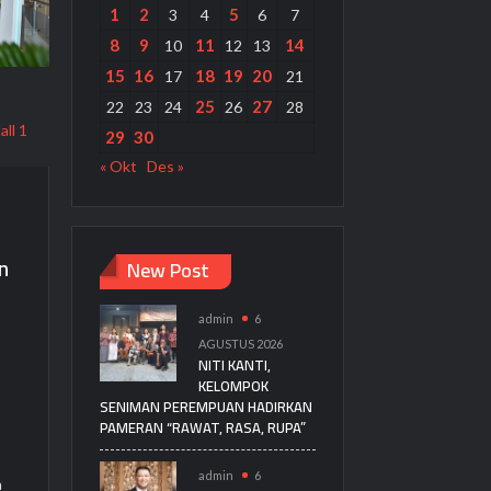
1
2
5
3
4
6
7
8
9
11
14
10
12
13
15
16
18
19
20
17
21
25
27
22
23
24
26
28
all 1
29
30
« Okt
Des »
n
New Post
admin
6
AGUSTUS 2026
NITI KANTI,
KELOMPOK
SENIMAN PEREMPUAN HADIRKAN
PAMERAN “RAWAT, RASA, RUPA”
admin
6
a