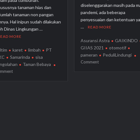
nam pada tumbuhan.
diselenggarakan masih pada m
ususnya tanaman hias dan
pandemi, ada beberapa
jumlah tanaman non pangan
penyesuaian dan ketentuan y
innya. Hal inipun sudah dilakukan
…
READ MORE
eh Dinas Lingkungan …
READ MORE
Asuransi Astra
GAIKINDO
GIIAS 2021
otomotif
ltim
karet
limbah
PT
pameran
PeduliLindungi
KC
Samarinda
sisa
on
Comment
ngolahan
Taman Bebaya
Beberapa
on
mment
Tips
DLH
Aman
Aplikasikan
Jalan-
Penghijauan
Jalan
Taman
ke
Bebaya,
Pameran
Limbah
Otomotif
Karet
GIIAS
Jadi
2021
Media
Tanam