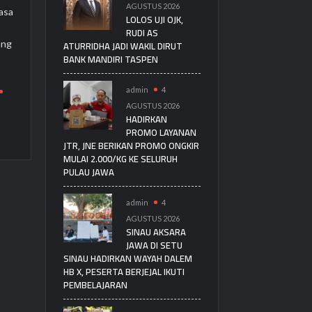
AGUSTUS 2026
asa
LOLOS UJI OJK,
RUDI AS
ATURRIDHA JADI WAKIL DIRUT
ang
BANK MANDIRI TASPEN
admin
4
AGUSTUS 2026
HADIRKAN
PROMO LAYANAN
JTR, JNE BERIKAN PROMO ONGKIR
MULAI 2.000/KG KE SELURUH
PULAU JAWA
admin
4
AGUSTUS 2026
SINAU AKSARA
JAWA DI SETU
SINAU HADIRKAN WAYAH DALEM
HB X, PESERTA BERJEJAL IKUTI
PEMBELAJARAN