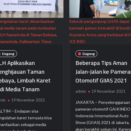
pengolahan karet dimanfaatkan
Seluruh pengunjung GIIAS dapat
ai media tanam pada tumbuhan
bermain games interaktif di booth
DLH Samarinda di Taman Bebaya,
Asuransi Astra yang berlokasi di H
Samarinda, Kalimantan Timur.
ICE BSD.
Dagang
Dagang
LH Aplikasikan
Beberapa Tips Aman
enghijauan Taman
Jalan-Jalan ke Pamera
ebaya, Limbah Karet
Otomotif GIIAS 2021
adi Media Tanam
admin
19 November 2021
min
19 November 2021
JAKARTA – Penyelenggaraan
pameran otomotif GAIKINDO
LTIM – Endapan sisa
Indonesia International Auto
ngolahan karet ternyata bisa
Show (GIIAS) 2021 di Jakarta,
manfaatkan sebagai media
akan berakhir pekan ini. Karen