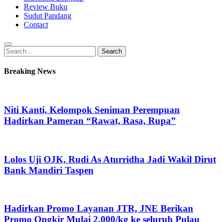
Review Buku
Sudut Pandang
Contact
Search
Search
for:
Breaking News
Niti Kanti, Kelompok Seniman Perempuan
Hadirkan Pameran “Rawat, Rasa, Rupa”
Lolos Uji OJK, Rudi As Aturridha Jadi Wakil Dirut
Bank Mandiri Taspen
Hadirkan Promo Layanan JTR, JNE Berikan
Promo Ongkir Mulai 2.000/kg ke seluruh Pulau