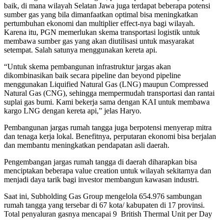
baik, di mana wilayah Selatan Jawa juga terdapat beberapa potensi
sumber gas yang bila dimanfaatkan optimal bisa meningkatkan
pertumbuhan ekonomi dan multiplier effect-nya bagi wilayah.
Karena itu, PGN memerlukan skema transportasi logistik untuk
membawa sumber gas yang akan diutilisasi untuk masyarakat
setempat. Salah satunya menggunakan kereta api.
“Untuk skema pembangunan infrastruktur jargas akan
dikombinasikan baik secara pipeline dan beyond pipeline
menggunakan Liquified Natural Gas (LNG) maupun Compressed
Natural Gas (CNG), sehingga mempermudah transportasi dan rantai
suplai gas bumi. Kami bekerja sama dengan KAI untuk membawa
kargo LNG dengan kereta api,” jelas Haryo.
Pembangunan jargas rumah tangga juga berpotensi menyerap mitra
dan tenaga kerja lokal. Benefitnya, perputaran ekonomi bisa berjalan
dan membantu meningkatkan pendapatan asli daerah.
Pengembangan jargas rumah tangga di daerah diharapkan bisa
menciptakan beberapa value creation untuk wilayah sekitarnya dan
menjadi daya tarik bagi investor membangun kawasan industri.
Saat ini, Subholding Gas Group mengelola 654.976 sambungan
rumah tangga yang tersebar di 67 kota/ kabupaten di 17 provinsi.
Total penyaluran gasnya mencapai 9 British Thermal Unit per Day