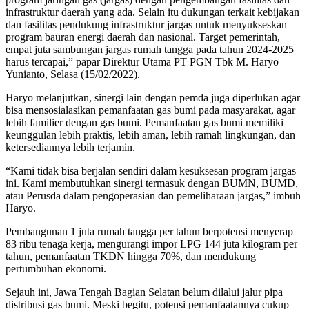
infrastruktur daerah yang ada. Selain itu dukungan terkait kebijakan
dan fasilitas pendukung infrastruktur jargas untuk menyukseskan
program bauran energi daerah dan nasional. Target pemerintah,
empat juta sambungan jargas rumah tangga pada tahun 2024-2025
harus tercapai,” papar Direktur Utama PT PGN Tbk M. Haryo
Yunianto, Selasa (15/02/2022).
Haryo melanjutkan, sinergi lain dengan pemda juga diperlukan agar
bisa mensosialasikan pemanfaatan gas bumi pada masyarakat, agar
lebih familier dengan gas bumi. Pemanfaatan gas bumi memiliki
keunggulan lebih praktis, lebih aman, lebih ramah lingkungan, dan
ketersediannya lebih terjamin.
“Kami tidak bisa berjalan sendiri dalam kesuksesan program jargas
ini. Kami membutuhkan sinergi termasuk dengan BUMN, BUMD,
atau Perusda dalam pengoperasian dan pemeliharaan jargas,” imbuh
Haryo.
Pembangunan 1 juta rumah tangga per tahun berpotensi menyerap
83 ribu tenaga kerja, mengurangi impor LPG 144 juta kilogram per
tahun, pemanfaatan TKDN hingga 70%, dan mendukung
pertumbuhan ekonomi.
Sejauh ini, Jawa Tengah Bagian Selatan belum dilalui jalur pipa
distribusi gas bumi. Meski begitu, potensi pemanfaatannya cukup