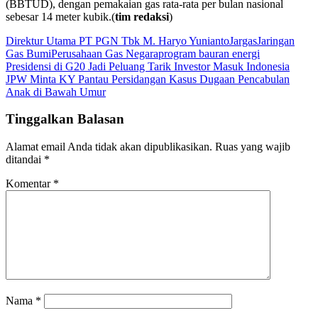
(BBTUD), dengan pemakaian gas rata-rata per bulan nasional
sebesar 14 meter kubik.(
tim redaksi
)
Direktur Utama PT PGN Tbk M. Haryo Yunianto
Jargas
Jaringan
Gas Bumi
Perusahaan Gas Negara
program bauran energi
Navigasi
Presidensi di G20 Jadi Peluang Tarik Investor Masuk Indonesia
JPW Minta KY Pantau Persidangan Kasus Dugaan Pencabulan
pos
Anak di Bawah Umur
Tinggalkan Balasan
Alamat email Anda tidak akan dipublikasikan.
Ruas yang wajib
ditandai
*
Komentar
*
Nama
*