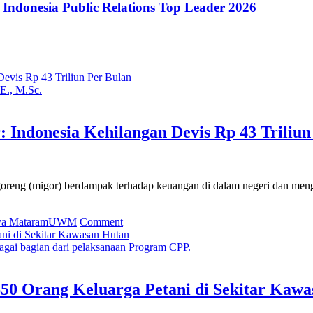
ndonesia Public Relations Top Leader 2026
E., M.Sc.
Indonesia Kehilangan Devis Rp 43 Triliun
g (migor) berdampak terhadap keuangan di dalam negeri dan mengac
on
ya Mataram
UWM
Comment
Pakar
UWM
bagai bagian dari pelaksanaan Program CPP.
Soal
Larangan
Ekspor
50 Orang Keluarga Petani di Sekitar Kaw
Migor:
Indonesia