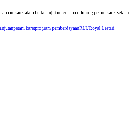
aan karet alam berkelanjutan terus mendorong petani karet sekitar
anjutan
petani karet
program pemberdayaan
RLU
Royal Lestari