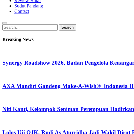
Review Buku
Sudut Pandang
Contact
Search
Search
for:
Breaking News
Synergy Roadshow 2026, Badan Pengelola Keuangan
AXA Mandiri Gandeng Make-A-Wish® Indonesia Hadi
Niti Kanti, Kelompok Seniman Perempuan Hadirka
Lolos Uji OJK, Rudi As Aturridha Jadi Wakil Dirut