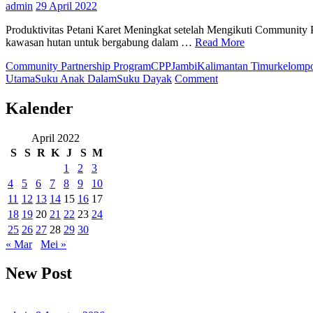
admin
29 April 2022
Produktivitas Petani Karet Meningkat setelah Mengikuti Community 
kawasan hutan untuk bergabung dalam …
Read More
Community Partnership Program
CPP
Jambi
Kalimantan Timur
kelomp
on
Utama
Suku Anak Dalam
Suku Dayak
Comment
RLU
Memberikan
Kalender
Dampak
Positif
April 2022
bagi
S
S
R
K
J
S
M
3.650
Orang
1
2
3
Keluarga
4
5
6
7
8
9
10
Petani
11
12
13
14
15
16
17
di
18
19
20
21
22
23
24
Sekitar
Kawasan
25
26
27
28
29
30
Hutan
« Mar
Mei »
New Post