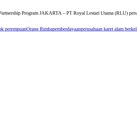
Kehilangan
Devis
Partnership Program JAKARTA – PT Royal Lestari Utama (RLU) perusah
Rp
43
Triliun
ok perempuan
Orang Rimba
pemberdayaan
perusahaan karet alam berkel
Per
Bulan