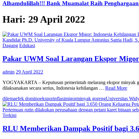
Alhamdulillah!!! Bank Muamalat Raih Penghargaan I
Hari:
29 April 2022
Kandidat Ph.D. University of Kuala Lumpur Antonius Satria Hadi, S.
Dagang
Edukasi
Pakar UWM Soal Larangan Ekspor Migor: 
admin
29 April 2022
YOGYAKARTA – Keputusan pemerintah melarang ekspor minyak goren
dilaksanakan secara serius, Indonesia kehilangan …
Read More
dilema
efek domino
ekspor
inflasi
migor
minyak goreng
Universitas Wid
Pertemuan rutin dilakukan perusahaan dengan petani karet binaan se
Terkini
RLU Memberikan Dampak Positif bagi 3.6