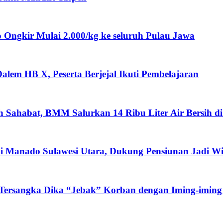
ngkir Mulai 2.000/kg ke seluruh Pulau Jawa
lem HB X, Peserta Berjejal Ikuti Pembelajaran
ah Sahabat, BMM Salurkan 14 Ribu Liter Air Bersih d
i Manado Sulawesi Utara, Dukung Pensiunan Jadi W
 Tersangka Dika “Jebak” Korban dengan Iming-iming