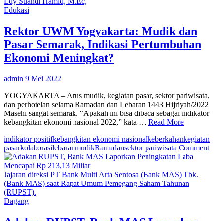
Yog
Edy Suandi Hamid, M.Ec,
AS
Edukasi
OP
Dis
Rektor UWM Yogyakarta: Mudik dan
Bek
Pasar Semarak, Indikasi Pertumbuhan
Ekonomi Meningkat?
admin
9 Mei 2022
YOGYAKARTA – Arus mudik, kegiatan pasar, sektor pariwisata,
dan perhotelan selama Ramadan dan Lebaran 1443 Hijriyah/2022
Masehi sangat semarak. “Apakah ini bisa dibaca sebagai indikator
kebangkitan ekonomi nasional 2022,” kata …
Read More
indikator positif
kebangkitan ekonomi nasional
keberkahan
kegiatan
on
pasar
kolaborasi
lebaran
mudik
Ramadan
sektor pariwisata
Comment
Rek
U
Yog
Jajaran direksi PT Bank Multi Arta Sentosa (Bank MAS) Tbk.
Mu
(Bank MAS) saat Rapat Umum Pemegang Saham Tahunan
dan
(RUPST).
Pas
Dagang
Sem
Indi