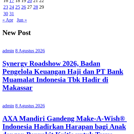
16
17
18
19
20
21
22
Miliar
23
24
25
26
27
28
29
30
31
« Apr
Jun »
New Post
admin
8 Agustus 2026
Synergy Roadshow 2026, Badan
Pengelola Keuangan Haji dan PT Bank
Muamalat Indonesia Tbk Hadir di
Makassar
admin
8 Agustus 2026
AXA Mandiri Gandeng Make-A-Wish®
Indonesia Hadirkan Harapan bagi Anak