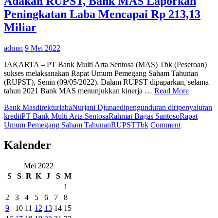
Adakan RUPST, Bank MAS Laporkan
Per
Peningkatan Laba Mencapai Rp 213,13
Eko
Men
Miliar
admin
9 Mei 2022
JAKARTA – PT Bank Multi Arta Sentosa (MAS) Tbk (Peseroan)
sukses melaksanakan Rapat Umum Pemegang Saham Tahunan
(RUPST), Senin (09/05/2022). Dalam RUPST dipaparkan, selama
tahun 2021 Bank MAS menunjukkan kinerja …
Read More
Bank Mas
direktur
laba
Nurjani Djunaedi
pengunduran diri
penyaluran
kredit
PT Bank Multi Arta Sentosa
Rahmat Bagas Santoso
Rapat
on
Umum Pemegang Saham Tahunan
RUPST
Tbk
Comment
Adakan
RUPST,
Kalender
Bank
MAS
Mei 2022
Laporkan
S
S
R
K
J
S
M
Peningkatan
Laba
1
Mencapai
2
3
4
5
6
7
8
Rp
9
10
11
12
13
14
15
213,13