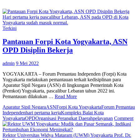
Hari pertama kerja pascalibur Lebaran, ASN pada OPD di Kota
Yogyakarta sudah masuk normal.
Terkini
Pantauan Forpi Kota Yogyakarta, ASN
OPD Disiplin Bekerja
admin
9 Mei 2022
YOGYAKARTA – Forum Pemantau Independen (Forpi) Kota
Yogyakarta melakukan pemantauan terkait kedisiplinan para
Aparatur Sipil Negara (ASN) di lingkungan Pemerintah Kota
(Pemkot) Yogyakarta, pascalibur Lebaran tahun 2022 ini.
Pemantauan dilakukan …
Read More
Aparatur Sipil Negara
ASN
Forpi Kota Yogyakarta
Forum Pemantau
Independen
hari pertama kerja
Kompleks Balai Kota
on
Yogyakarta
OPD
Organisasi Perangkat Daerah
pelayanan
Comment
Pan
For
Ko
Rektor Universitas Widya Mataram (UWM) Yogyakarta Prof. Dr.