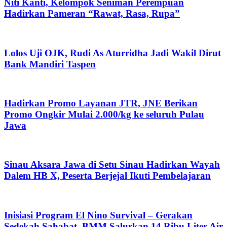
Niti Kanti, Kelompok Seniman Perempuan
Hadirkan Pameran “Rawat, Rasa, Rupa”
Lolos Uji OJK, Rudi As Aturridha Jadi Wakil Dirut
Bank Mandiri Taspen
Hadirkan Promo Layanan JTR, JNE Berikan
Promo Ongkir Mulai 2.000/kg ke seluruh Pulau
Jawa
Sinau Aksara Jawa di Setu Sinau Hadirkan Wayah
Dalem HB X, Peserta Berjejal Ikuti Pembelajaran
Inisiasi Program El Nino Survival – Gerakan
Sedekah Sahabat, BMM Salurkan 14 Ribu Liter Air