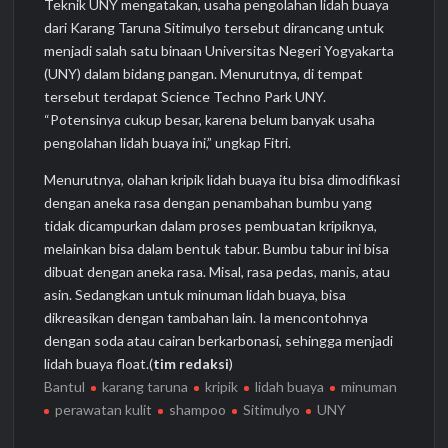
Teknik UNY mengatakan, usaha pengolahan lidah buaya
dari Karang Taruna Sitimulyo tersebut dirancang untuk
menjadi salah satu binaan Universitas Negeri Yogyakarta
(UNY) dalam bidang pangan. Menurutnya, di tempat
tersebut terdapat Science Techno Park UNY.
“Potensinya cukup besar, karena belum banyak usaha
pengolahan lidah buaya ini,” ungkap Fitri.
Menurutnya, olahan kripik lidah buaya itu bisa dimodifikasi
dengan aneka rasa dengan penambahan bumbu yang
tidak dicampurkan dalam proses pembuatan kripiknya,
melainkan bisa dalam bentuk tabur. Bumbu tabur ini bisa
dibuat dengan aneka rasa. Misal, rasa pedas, manis, atau
asin. Sedangkan untuk minuman lidah buaya, bisa
dikreasikan dengan tambahan lain. Ia mencontohnya
dengan soda atau cairan berkarbonasi, sehingga menjadi
lidah buaya float.(
tim redaksi
)
Bantul
karang taruna
kripik
lidah buaya
minuman
perawatan kulit
shampoo
Sitimulyo
UNY