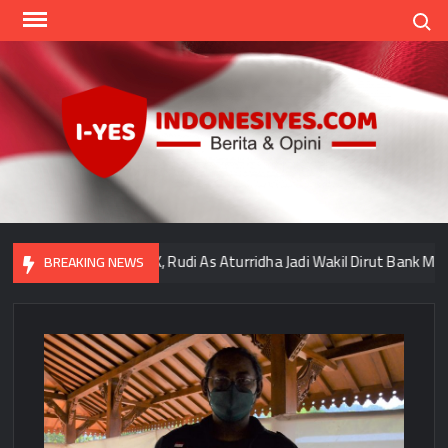
Skip
Search
to
content
Indo
Home
for
your
Opini
Lolos Uji OJK, Rudi As Aturridha Jadi Wakil Dirut Bank Mandiri 
BREAKING NEWS