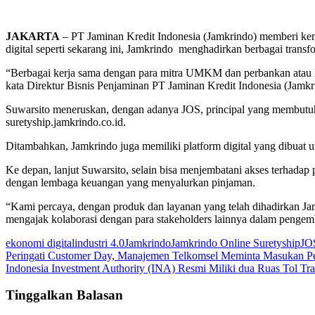
JAKARTA
– PT Jaminan Kredit Indonesia (Jamkrindo) memberi kem
digital seperti sekarang ini, Jamkrindo menghadirkan berbagai transf
“Berbagai kerja sama dengan para mitra UMKM dan perbankan atau le
kata Direktur Bisnis Penjaminan PT Jaminan Kredit Indonesia (Jamkri
Suwarsito meneruskan, dengan adanya JOS, principal yang membutuhk
suretyship.jamkrindo.co.id.
Ditambahkan, Jamkrindo juga memiliki platform digital yang dibuat 
Ke depan, lanjut Suwarsito, selain bisa menjembatani akses terhad
dengan lembaga keuangan yang menyalurkan pinjaman.
“Kami percaya, dengan produk dan layanan yang telah dihadirkan
mengajak kolaborasi dengan para stakeholders lainnya dalam penge
ekonomi digital
industri 4.0
Jamkrindo
Jamkrindo Online Suretyship
JO
Navigasi
Peringati Customer Day, Manajemen Telkomsel Meminta Masukan 
Indonesia Investment Authority (INA) Resmi Miliki dua Ruas Tol Tr
pos
Tinggalkan Balasan