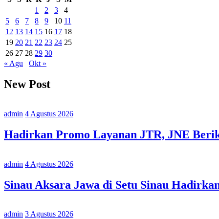
1
2
3
4
5
6
7
8
9
10
11
12
13
14
15
16
17
18
19
20
21
22
23
24
25
26
27
28
29
30
« Agu
Okt »
New Post
admin
4 Agustus 2026
Hadirkan Promo Layanan JTR, JNE Berika
admin
4 Agustus 2026
Sinau Aksara Jawa di Setu Sinau Hadirka
admin
3 Agustus 2026