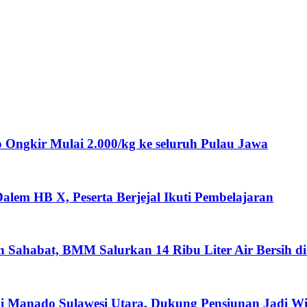
ngkir Mulai 2.000/kg ke seluruh Pulau Jawa
lem HB X, Peserta Berjejal Ikuti Pembelajaran
ah Sahabat, BMM Salurkan 14 Ribu Liter Air Bersih d
i Manado Sulawesi Utara, Dukung Pensiunan Jadi W