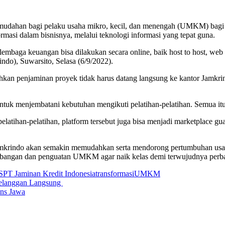
udahan bagi pelaku usaha mikro, kecil, dan menengah (UMKM) bagi ya
ormasi dalam bisnisnya, melalui teknologi informasi yang tepat guna.
mbaga keuangan bisa dilakukan secara online, baik host to host, web 
ndo), Suwarsito, Selasa (6/9/2022).
an penjaminan proyek tidak harus datang langsung ke kantor Jamkrin
untuk menjembatani kebutuhan mengikuti pelatihan-pelatihan. Semua i
ap pelatihan-pelatihan, platform tersebut juga bisa menjadi marketpl
 Jamkrindo akan semakin memudahkan serta mendorong pertumbuhan 
mbangan dan penguatan UMKM agar naik kelas demi terwujudnya perbai
S
PT Jaminan Kredit Indonesia
transformasi
UMKM
Pelanggan Langsung
ans Jawa