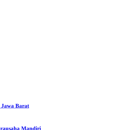
i Jawa Barat
irausaha Mandiri