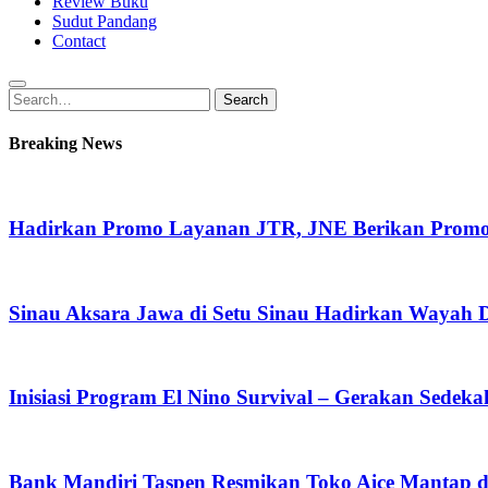
Review Buku
Sudut Pandang
Contact
Search
Search
for:
Breaking News
Hadirkan Promo Layanan JTR, JNE Berikan Promo O
Sinau Aksara Jawa di Setu Sinau Hadirkan Wayah Da
Inisiasi Program El Nino Survival – Gerakan Sedek
Bank Mandiri Taspen Resmikan Toko Aice Mantap d