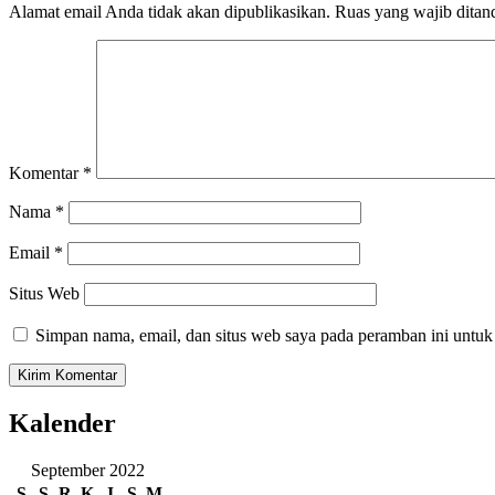
Alamat email Anda tidak akan dipublikasikan.
Ruas yang wajib ditan
Komentar
*
Nama
*
Email
*
Situs Web
Simpan nama, email, dan situs web saya pada peramban ini untuk
Kalender
September 2022
S
S
R
K
J
S
M