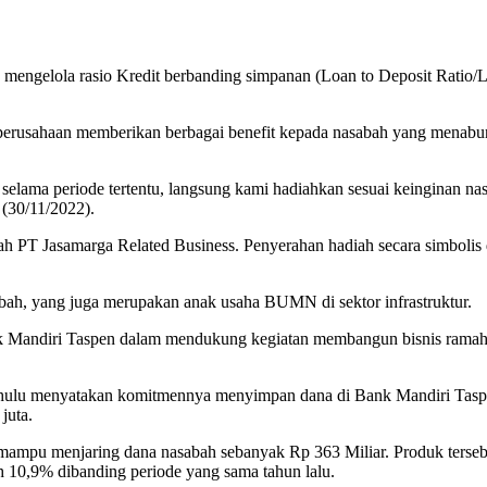
 mengelola rasio Kredit berbanding simpanan (Loan to Deposit Ratio/
erusahaan memberikan berbagai benefit kepada nasabah yang menabu
a periode tertentu, langsung kami hadiahkan sesuai keinginan nasabah
 (30/11/2022).
alah PT Jasamarga Related Business. Penyerahan hadiah secara simboli
bah, yang juga merupakan anak usaha BUMN di sektor infrastruktur.
Bank Mandiri Taspen dalam mendukung kegiatan membangun bisnis rama
hulu menyatakan komitmennya menyimpan dana di Bank Mandiri Taspen
juta.
 mampu menjaring dana nasabah sebanyak Rp 363 Miliar. Produk terseb
uh 10,9% dibanding periode yang sama tahun lalu.