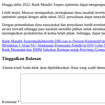
Hingga akhir 2022, Bank Mandiri Taspen optimistis dapat mengumpul
Lebih lanjut, Maswar memaparkan, peningkatan dana nasabah terseb
optimistis sampai dengan akhir tahun 2022, perusahaan dapat menyalu
Dengan pertumbuhan dana masyarakat dan penyaluran kredit tersebut,
secara inovatif sehingga para nasabah memiliki pilihan untuk menabu
meningkatkan produktivitas di kedua belah pihak. Sehingga, dapat me
Bank Mandiri Taspen
hadiah
kredit
LDR
Loan to Deposit Ratio
mobil lis
Navigasi
Meriahkan 1 Abad NU, Himpunan Pengusaha Nahdliyin DIY Gelar Si
Bank Muamalat dan BMM Salurkan Bantuan untuk Penyintas Gempa
pos
Tinggalkan Balasan
Alamat email Anda tidak akan dipublikasikan.
Ruas yang wajib ditan
Komentar
*