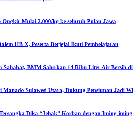
ngkir Mulai 2.000/kg ke seluruh Pulau Jawa
lem HB X, Peserta Berjejal Ikuti Pembelajaran
ah Sahabat, BMM Salurkan 14 Ribu Liter Air Bersih d
i Manado Sulawesi Utara, Dukung Pensiunan Jadi W
 Tersangka Dika “Jebak” Korban dengan Iming-iming