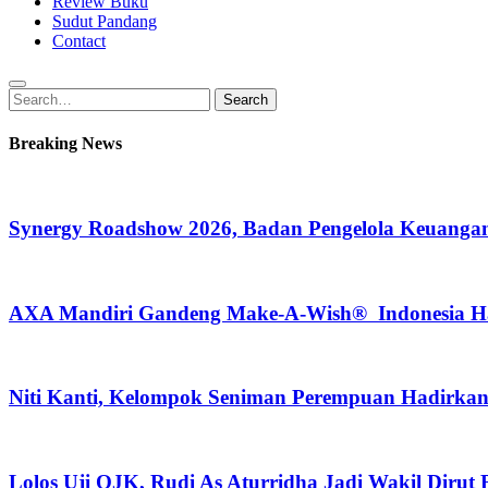
Review Buku
Sudut Pandang
Contact
Search
Search
for:
Breaking News
Synergy Roadshow 2026, Badan Pengelola Keuangan
AXA Mandiri Gandeng Make-A-Wish® Indonesia Hadi
Niti Kanti, Kelompok Seniman Perempuan Hadirka
Lolos Uji OJK, Rudi As Aturridha Jadi Wakil Dirut