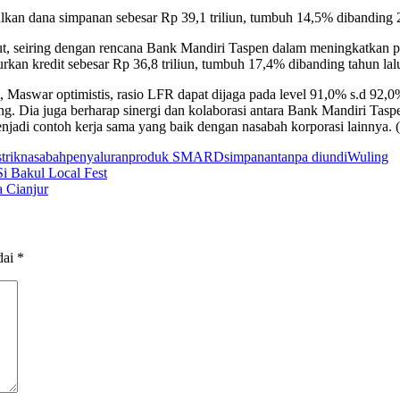
kan dana simpanan sebesar Rp 39,1 triliun, tumbuh 14,5% dibanding 
ut, seiring dengan rencana Bank Mandiri Taspen dalam meningkatkan p
rkan kredit sebesar Rp 36,8 triliun, tumbuh 17,4% dibanding tahun lal
 Maswar optimistis, rasio LFR dapat dijaga pada level 91,0% s.d 92,
ng. Dia juga berharap sinergi dan kolaborasi antara Bank Mandiri Tasp
njadi contoh kerja sama yang baik dengan nasabah korporasi lainnya. (
trik
nasabah
penyaluran
produk SMARD
simpanan
tanpa diundi
Wuling
 Bakul Local Fest
 Cianjur
dai
*