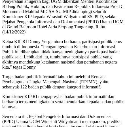
Penyerahan anugerah bagi UGM diberikan Menteri Koordinator
Bidang Politik, Hukum, dan Keamanan Republik Indonesia Prof Dr
Mohammad Mahfud MD SH SU MIP didampingi seluruh
Komisioner KIP kepada Wirastuti Widyatmanti SSi PhD, selaku
Pejabat Pengelola Informasi dan Dokumentasi (PPID) Utama UGM
di Grand Ballroom Hotel Atria Serpong Tangerang, Rabu
(14/12/2022).
Ketua KIP RI Donny Yusgiantoro berharap, partisipasi publik terus
tumbuh di Indonesia. “Penganugerahan Keterbukaan Informasi
Publik ini diharapkan tidak hanya meningkatnya partisipasi badan
publik saja. Lebih dari itu, tumbuhnya partisipasi publik yang
akhirnya mendukung ketahanan nasional dan pertahanan negara
kita,” tegas Donny.
Target badan publik informatif tahun ini melebihi Rencana
Pembangunan Jangka Menengah Nasional (RPJMN), yaitu
sebanyak 122 badan publik dengan kategori informatif.
Komisioner KIP RI mengapresiasi badan publik informatif dan
berharap terus meningkatkan serta menularkan kepada badan publik
lainnya.
Sementara itu, Pejabat Pengelola Informasi dan Dokumentasi
(PPID) Utama UGM Wirastuti Widyatmanti memaparkan, predikat
tersebut bisa diraih berkat kerja keras tim serta kolaborasi internal