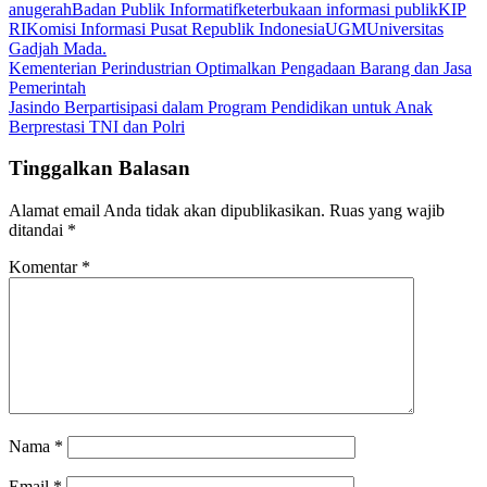
anugerah
Badan Publik Informatif
keterbukaan informasi publik
KIP
RI
Komisi Informasi Pusat Republik Indonesia
UGM
Universitas
Gadjah Mada.
Navigasi
Kementerian Perindustrian Optimalkan Pengadaan Barang dan Jasa
Pemerintah
pos
Jasindo Berpartisipasi dalam Program Pendidikan untuk Anak
Berprestasi TNI dan Polri
Tinggalkan Balasan
Alamat email Anda tidak akan dipublikasikan.
Ruas yang wajib
ditandai
*
Komentar
*
Nama
*
Email
*