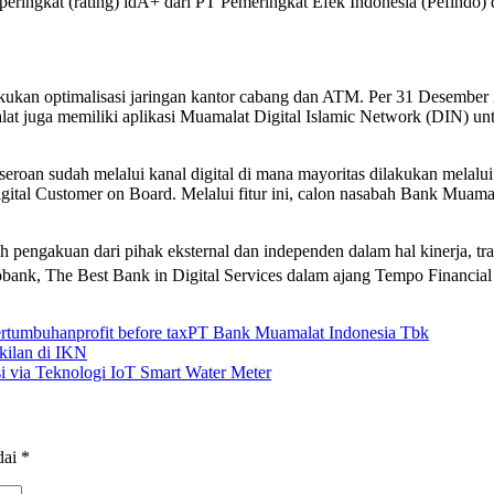
ingkat (rating) idA+ dari PT Pemeringkat Efek Indonesia (Pefindo) de
kukan optimalisasi jaringan kantor cabang dan ATM. Per 31 Desember
at juga memiliki aplikasi Muamalat Digital Islamic Network (DIN) un
eroan sudah melalui kanal digital di mana mayoritas dilakukan melalui 
gital Customer on Board. Melalui fitur ini, calon nasabah Bank Muam
 pengakuan dari pihak eksternal dan independen dalam hal kinerja, tra
nfobank, The Best Bank in Digital Services dalam ajang Tempo Fina
ertumbuhan
profit before tax
PT Bank Muamalat Indonesia Tbk
kilan di IKN
 via Teknologi IoT Smart Water Meter
dai
*