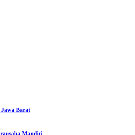
i Jawa Barat
irausaha Mandiri