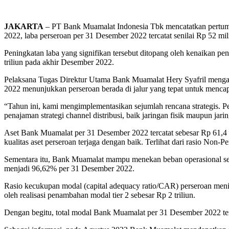
JAKARTA
– PT Bank Muamalat Indonesia Tbk mencatatkan pertumbuh
2022, laba perseroan per 31 Desember 2022 tercatat senilai Rp 52 mili
Peningkatan laba yang signifikan tersebut ditopang oleh kenaikan p
triliun pada akhir Desember 2022.
Pelaksana Tugas Direktur Utama Bank Muamalat Hery Syafril mengatak
2022 menunjukkan perseroan berada di jalur yang tepat untuk mencapai
“Tahun ini, kami mengimplementasikan sejumlah rencana strategis. P
penajaman strategi channel distribusi, baik jaringan fisik maupun jar
Aset Bank Muamalat per 31 Desember 2022 tercatat sebesar Rp 61,4 
kualitas aset perseroan terjaga dengan baik. Terlihat dari rasio Non-
Sementara itu, Bank Muamalat mampu menekan beban operasional sehi
menjadi 96,62% per 31 Desember 2022.
Rasio kecukupan modal (capital adequacy ratio/CAR) perseroan men
oleh realisasi penambahan modal tier 2 sebesar Rp 2 triliun.
Dengan begitu, total modal Bank Muamalat per 31 Desember 2022 terca