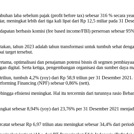
an laba sebelum pajak (profit before tax) sebesar 316 % secara year
ar, meningkat lebih dari tiga kali lipat dari Rp 12,5 miliar pada 31 De
endapatan berbasis komisi (fee based income/FBI) perseroan sebesar 95
an, tahun 2023 adalah tahun transformasi untuk tumbuh sehat dengan p
 target tersebut.
ertama, optimalisasi dan penajaman potensi bisnis di segmen pembiaya
ingan digital. Serta ketiga, pengembangan organisasi dan sumber daya m
triliun, tumbuh 4,2% (yoy) dari Rp 58,9 triliun per 31 Desember 202
Performing Financing (NPF) sebesar 0,86% (nett).
ngga efisiensi meningkat. Hal itu tercermin dari turunnya rasio Beb
ingkat sebesar 8,94% (yoy) dari 23,76% per 31 Desember 2021 menjad
tat sebesar Rp 6,97 triliun atau meningkat sebesar 34,4% dari period