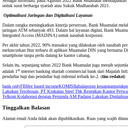
Sebagai informasi, pada Agustus 2022 Bank Muamalat mendapatkan per
untuk surat berharga syariah atau Sukuk Mudharabah 2021.
Optimalisasi Jaringan dan Digitalisasi Layanan
Dalam rangka meningkatkan kinerja perseroan, Bank Muamalat mela
jaringan ATM sebanyak 493. Dalam hal layanan digital, Bank Muamal
Integrated Access (MADINA) untuk nasabah korporasi.
Per akhir tahun 2022, 90% transaksi yang dilakukan oleh nasabah pers
meluncurkan fitur terbaru di aplikasi Muamalat DIN yang bernama Di
smartphone tanpa perlu datang ke kantor cabang.
Selain itu, sepanjang tahun 2022 Bank Muamalat juga meraih sejumlah
st
adalah 1
internet banking shariah commercial bank dari Majalah I
pendaftar haji dan pendaftar haji milenial terbaik ke-2. (
tim redaksi
)
bank only
FBI
fee based income
KOMISI
laba
laporan keuangan
pajak
p
Navigasi
Lakukan Terobosan, PT Krakatau Steel Tbk Resmikan Kantor Perwa
Telkom Kolaborasi dengan Perumda AM Padang Lakukan Digitalisasi
pos
Tinggalkan Balasan
Alamat email Anda tidak akan dipublikasikan.
Ruas yang wajib ditan