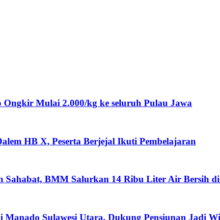
ngkir Mulai 2.000/kg ke seluruh Pulau Jawa
lem HB X, Peserta Berjejal Ikuti Pembelajaran
ah Sahabat, BMM Salurkan 14 Ribu Liter Air Bersih d
i Manado Sulawesi Utara, Dukung Pensiunan Jadi W