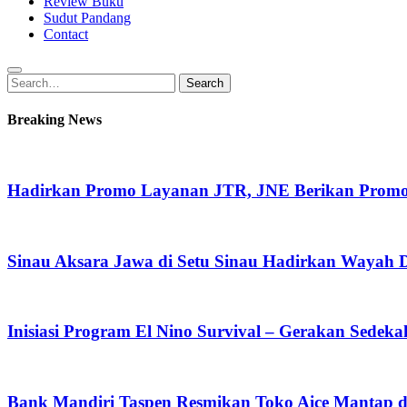
Review Buku
Sudut Pandang
Contact
Search
Search
for:
Breaking News
Hadirkan Promo Layanan JTR, JNE Berikan Promo O
Sinau Aksara Jawa di Setu Sinau Hadirkan Wayah Da
Inisiasi Program El Nino Survival – Gerakan Sedek
Bank Mandiri Taspen Resmikan Toko Aice Mantap d