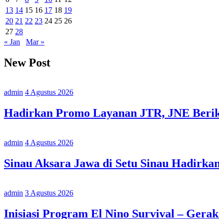
13
14
15
16
17
18
19
20
21
22
23
24
25
26
27
28
« Jan
Mar »
New Post
admin
4 Agustus 2026
Hadirkan Promo Layanan JTR, JNE Berika
admin
4 Agustus 2026
Sinau Aksara Jawa di Setu Sinau Hadirka
admin
3 Agustus 2026
Inisiasi Program El Nino Survival – Gera