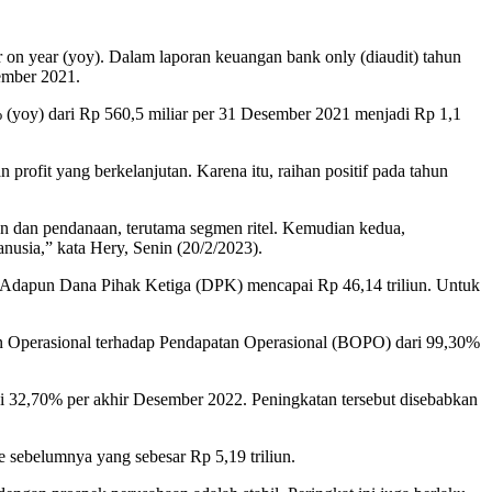
 on year (yoy). Dalam laporan keuangan bank only (diaudit) tahun
sember 2021.
% (yoy) dari Rp 560,5 miliar per 31 Desember 2021 menjadi Rp 1,1
rofit yang berkelanjutan. Karena itu, raihan positif pada tahun
an dan pendanaan, terutama segmen ritel. Kemudian kedua,
anusia,” kata Hery, Senin (20/2/2023).
1. Adapun Dana Pihak Ketiga (DPK) mencapai Rp 46,14 triliun. Untuk
an Operasional terhadap Pendapatan Operasional (BOPO) dari 99,30%
i 32,70% per akhir Desember 2022. Peningkatan tersebut disebabkan
e sebelumnya yang sebesar Rp 5,19 triliun.