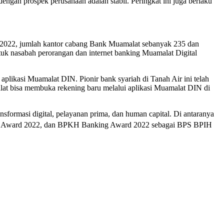
ngan prospek perusahaan adalah stabil. Peringkat ini juga berlaku
 2022, jumlah kantor cabang Bank Muamalat sebanyak 235 dan
tuk nasabah perorangan dan internet banking Muamalat Digital
aplikasi Muamalat DIN. Pionir bank syariah di Tanah Air ini telah
alat bisa membuka rekening baru melalui aplikasi Muamalat DIN di
nsformasi digital, pelayanan prima, dan human capital. Di antaranya
ncial Award 2022, dan BPKH Banking Award 2022 sebagai BPS BPIH