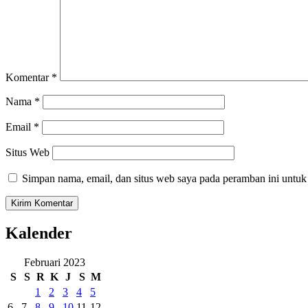
Komentar
*
Nama
*
Email
*
Situs Web
Simpan nama, email, dan situs web saya pada peramban ini untuk
Kalender
Februari 2023
S
S
R
K
J
S
M
1
2
3
4
5
6
7
8
9
10
11
12