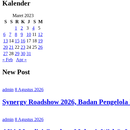
Kalender
Maret 2023
S
S
R
K
J
S
M
1
2
3
4
5
6
7
8
9
10
11
12
13
14
15
16
17
18
19
20
21
22
23
24
25
26
27
28
29
30
31
« Feb
Apr »
New Post
admin
8 Agustus 2026
Synergy Roadshow 2026, Badan Pengelola
admin
8 Agustus 2026