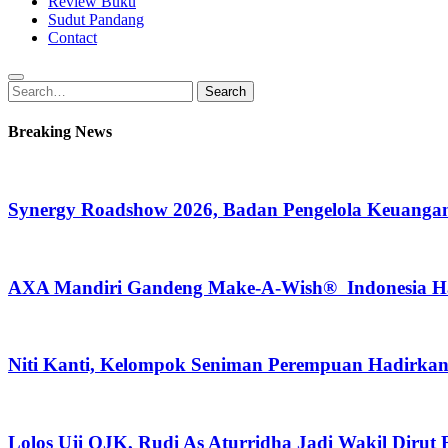
Review Buku
Sudut Pandang
Contact
Search
Search
for:
Breaking News
Synergy Roadshow 2026, Badan Pengelola Keuangan
AXA Mandiri Gandeng Make-A-Wish® Indonesia Hadi
Niti Kanti, Kelompok Seniman Perempuan Hadirka
Lolos Uji OJK, Rudi As Aturridha Jadi Wakil Dirut