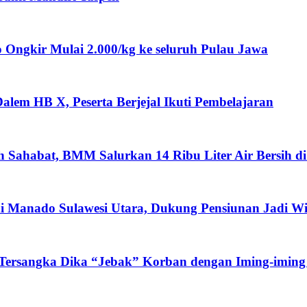
ngkir Mulai 2.000/kg ke seluruh Pulau Jawa
lem HB X, Peserta Berjejal Ikuti Pembelajaran
ah Sahabat, BMM Salurkan 14 Ribu Liter Air Bersih d
i Manado Sulawesi Utara, Dukung Pensiunan Jadi W
 Tersangka Dika “Jebak” Korban dengan Iming-iming