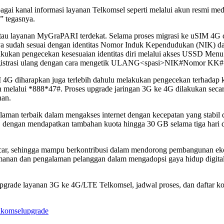
bagai kanal informasi layanan Telkomsel seperti melalui akun resmi med
” tegasnya.
u layanan MyGraPARI terdekat. Selama proses migrasi ke uSIM 4G dan
mnya sudah sesuai dengan identitas Nomor Induk Kependudukan (NIK) 
akukan pengecekan kesesuaian identitas diri melalui akses USSD Men
 registrasi ulang dengan cara mengetik ULANG<spasi>NIK#Nomor KK#
 4G diharapkan juga terlebih dahulu melakukan pengecekan terhadap 
 melalui *888*47#. Proses upgrade jaringan 3G ke 4G dilakukan sec
han.
an terbaik dalam mengakses internet dengan kecepatan yang stabil 
engan mendapatkan tambahan kuota hingga 30 GB selama tiga hari di j
car, sehingga mampu berkontribusi dalam mendorong pembangunan ekosi
amanan dan pengalaman pelanggan dalam mengadopsi gaya hidup digital
grade layanan 3G ke 4G/LTE Telkomsel, jadwal proses, dan daftar kot
lkomsel
upgrade