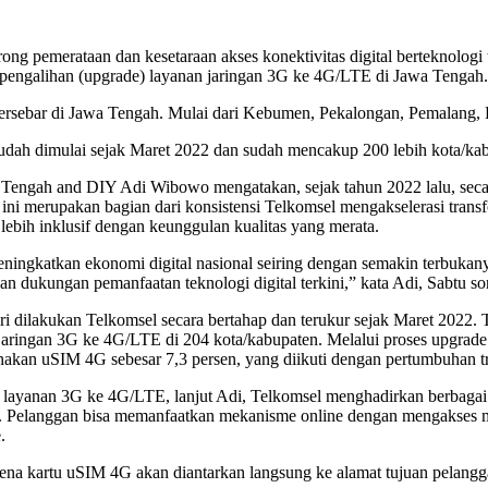
emerataan dan kesetaraan akses konektivitas digital berteknologi te
/ pengalihan (upgrade) layanan jaringan 3G ke 4G/LTE di Jawa Tengah.
tersebar di Jawa Tengah. Mulai dari Kebumen, Pekalongan, Pemalang,
dah dimulai sejak Maret 2022 dan sudah mencakup 200 lebih kota/kabup
Tengah and DIY Adi Wibowo mengatakan, sejak tahun 2022 lalu, secar
i merupakan bagian dari konsistensi Telkomsel mengakselerasi transfo
lebih inklusif dengan keunggulan kualitas yang merata.
ningkatkan ekonomi digital nasional seiring dengan semakin terbukany
 dukungan pemanfaatan teknologi digital terkini,” kata Adi, Sabtu so
i dilakukan Telkomsel secara bertahap dan terukur sejak Maret 2022. 
 jaringan 3G ke 4G/LTE di 204 kota/kabupaten. Melalui proses upgrade
kan uSIM 4G sebesar 7,3 persen, yang diikuti dengan pertumbuhan tr
layanan 3G ke 4G/LTE, lanjut Adi, Telkomsel menghadirkan berbagai
. Pelanggan bisa memanfaatkan mekanisme online dengan mengakses m
.
ena kartu uSIM 4G akan diantarkan langsung ke alamat tujuan pelangg