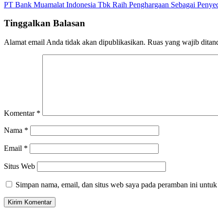
PT Bank Muamalat Indonesia Tbk Raih Penghargaan Sebagai Penyed
pos
Tinggalkan Balasan
Alamat email Anda tidak akan dipublikasikan.
Ruas yang wajib ditan
Komentar
*
Nama
*
Email
*
Situs Web
Simpan nama, email, dan situs web saya pada peramban ini untuk