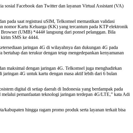
ia sosial Facebook dan Twitter dan layanan Virtual Assistant (VA)
 pada saat registrasi uSIM, Telkomsel memastikan validasi
dan nomor Kartu Keluarga (KK) yang tercantum pada KTP elektronik
u Browser (UMB) *444# langsung dari ponsel pelanggan. Bila
 kirim SMS ke 4444.
ketersediaan jaringan 4G di wilayahnya dan dukungan 4G pada
ara bertahap dan terukur dengan tetap mengedepankan kenyamanan
dan maksimal dengan jaringan 4G. Telkomsel juga menghadirkan
aringan 4G untuk kartu dengan masa aktif lebih dari 6 bulan
stem digital di setiap daerah di Indonesia yang berdampak pada
 melalui pemanfaatan teknologi jaringan terdepan 4G/LTE,” kata Adi
a/kabupaten hingga ragam promo produk serta layanan terkait bisa