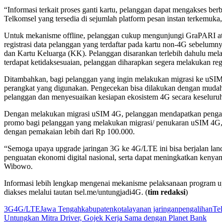
“Informasi terkait proses ganti kartu, pelanggan dapat mengakses ber
Telkomsel yang tersedia di sejumlah platform pesan instan terkemuka,
Untuk mekanisme offline, pelanggan cukup mengunjungi GraPARI ata
registrasi data pelanggan yang terdaftar pada kartu non-4G sebelu
dan Kartu Keluarga (KK). Pelanggan disarankan terlebih dahulu mel
terdapat ketidaksesuaian, pelanggan diharapkan segera melakukan
Ditambahkan, bagi pelanggan yang ingin melakukan migrasi ke uSIM
perangkat yang digunakan. Pengecekan bisa dilakukan dengan mudah
pelanggan dan menyesuaikan kesiapan ekosistem 4G secara keseluru
Dengan melakukan migrasi uSIM 4G, pelanggan mendapatkan pengalam
promo bagi pelanggan yang melakukan migrasi/ penukaran uSIM 4G, d
dengan pemakaian lebih dari Rp 100.000.
“Semoga upaya upgrade jaringan 3G ke 4G/LTE ini bisa berjalan lan
penguatan ekonomi digital nasional, serta dapat meningkatkan keny
Wibowo.
Informasi lebih lengkap mengenai mekanisme pelaksanaan program up
diakses melalui tautan tsel.me/untungjadi4G. (
tim redaksi
)
3G
4G/LTE
Jawa Tengah
kabupaten
kota
layanan jaringan
pengalihan
Te
Navigasi
Untungkan Mitra Driver, Gojek Kerja Sama dengan Planet Bank