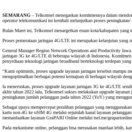
SEMARANG
– Telkomsel menegaskan komitmennya dalam mendorong p
operator telekomunikasi ini kembali melanjutkan proses peningkatan
Bulan Maret ini, Telkomsel menargetkan enam kota/kabupaten yang 
Proses pemerataan jaringan 4G/LTE ini merupakan kelanjutan yang su
General Manager Region Network Operations and Productivity Jawa 
jaringan 3G ke 4G/LTE di beberapa wilayah di Indonesia. Komitmen in
penyediaan teknologi jaringan broadband berteknologi terdepan yang 
“Kami optimistis, proses upgrade layanan jaringan tersebut mampu me
mengoptimalkan berbagai potensi kemajuan di berbagai wilayah dengan
Ia meneruskan, proses upgrade layanan jaringan 3G ke 4G/LTE sendir
akhir tahun 2022 lalu, Telkomsel sukses melakukan upgrade layanan
peningkatan jumlah pelanggan pada tahun 2022 (YoY) yang mengguna
Sebagai upaya mempercepat peralihan pelanggan yang menggunakan 
kartu non-4G ke uSIM 4G melalui sejumlah kanal layanan pelanggan
memanfaatkan layanan GraPARI Online melalui tsel.me/graparionline
Pada mekanisme online, pelanggan bisa merasakan manfaat lebih, kar