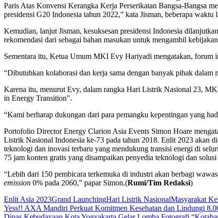
Paris Atas Konvensi Kerangka Kerja Perserikatan Bangsa-Bangsa menge
presidensi G20 Indonesia tahun 2022,” kata Jisman, beberapa waktu l
Kemudian, lanjut Jisman, kesuksesan presidensi Indonesia dilanjutk
rekomendasi dari sebagai bahan masukan untuk mengambil kebijakan di
Sementara itu, Ketua Umum MKI Evy Hariyadi mengatakan, forum i
“Dibutuhkan kolaborasi dan kerja sama dengan banyak pihak dalam m
Karena itu, menurut Evy, dalam rangka Hari Listrik Nasional 23, 
in Energy Transition”.
“Kami berharap dukungan dari para pemangku kepentingan yang hadir
Portofolio Director Energy Clarion Asia Events Simon Hoare mengat
Listrik Nasional Indonesia ke-73 pada tahun 2018. Enlit 2023 akan
teknologi dan inovasi terbaru yang mendukung transisi energi di se
75 jam konten gratis yang disampaikan penyedia teknologi dan solusi te
“Lebih dari 150 pembicara terkemuka di industri akan berbagi wawas
emission
0% pada 2060,” papar Simon.(
Rumi/Tim Redaksi
)
Enlit Asia 2023
Grand Launching
Hari Listrik Nasional
Masyarakat Ket
Navigasi
Yess!! AXA Mandiri Perkuat Komitmen Kesehatan dan Lindungi 8.00
Dinas Kebudayaan Kota Yogyakarta Gelar Lomba Fotografi “Kotab