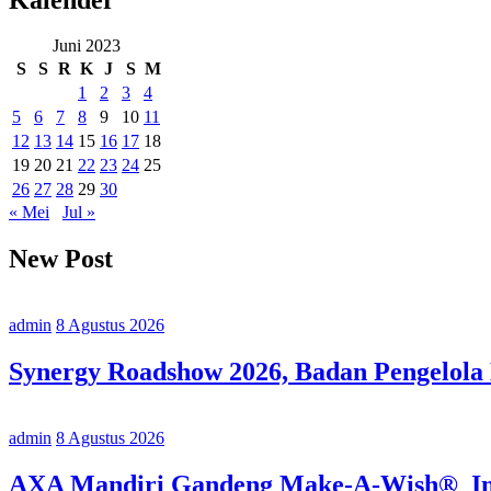
Juni 2023
S
S
R
K
J
S
M
1
2
3
4
5
6
7
8
9
10
11
12
13
14
15
16
17
18
19
20
21
22
23
24
25
26
27
28
29
30
« Mei
Jul »
New Post
admin
8 Agustus 2026
Synergy Roadshow 2026, Badan Pengelola
admin
8 Agustus 2026
AXA Mandiri Gandeng Make-A-Wish® Indo