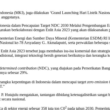
Indonesia (MKI), juga dilakukan ‘Grand Launching Hari Listrik Nasion
 anggotanya.
Indonesia dalam Pencapaian Target NDC 2030 Melalui Pengembangan E
arakan berkolaborasi dengan Enlit Asia 2023 yang akan dilaksanakan
Kementerian Energi dan Sumber Daya Mineral (Kementerian ESDM) RI I
Nasional ke-78 Arsyadany G. Akmalaputri, serta perwakilan beberapa 
lit Asia 2023 tersebut juga membahas isu-isu komersial dan strategis 
adisional, integrasi teknologi bersih generasi berikutnya dan kerangka
 determined contribution
(NDC), yang diajukan pada Perserikatan Ban
umnya sebesar 29%.
emangku kepentingan di Indonesia dalam mencapai target
zero emission
T.”
 P. Hutajulu mengatakan, tantangan dibidang ketenagalistrikan sangat
 secara nasional.
2
di sektor energi sebesar 358 juta ton C0
pada tahun 2030. Pemerin