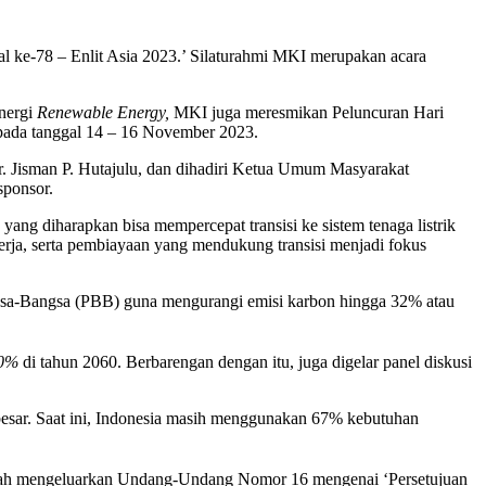
al ke-78 – Enlit Asia 2023.’ Silaturahmi MKI merupakan acara
nergi
Renewable Energy,
MKI juga meresmikan Peluncuran Hari
 pada tanggal 14 – 16 November 2023.
r. Jisman P. Hutajulu, dan dihadiri Ketua Umum Masyarakat
sponsor.
yang diharapkan bisa mempercepat transisi ke sistem tenaga listrik
 kerja, serta pembiayaan yang mendukung transisi menjadi fokus
gsa-Bangsa (PBB) guna mengurangi emisi karbon hingga 32% atau
 0%
di tahun 2060. Berbarengan dengan itu, juga digelar panel diskusi
 besar. Saat ini, Indonesia masih menggunakan 67% kebutuhan
tah mengeluarkan Undang-Undang Nomor 16 mengenai ‘Persetujuan