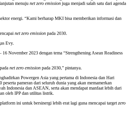
elanjutan menuju
net zero emission
juga menjadi salah satu dari agenda
 sektor energi. “Kami berharap MKI bisa memberikan informasi dan
mencapai
net zero emission
pada 2030.
gas Evy.
4 – 16 November 2023 dengan tema “Strengthening Asean Readiness
 pada
net zero emission
pada 2030,” pintanya.
enghadirkan Powergen Asia yang pertama di Indonesia dan Hari
50 peserta pameran dari seluruh dunia yang akan memamerkan
ayah Indonesia dan ASEAN, serta akan mendapat manfaat lebih dari
 oleh IPP dan utilitas listrik.
tform ini untuk bersinergi lebih erat lagi guna mencapai target
zero