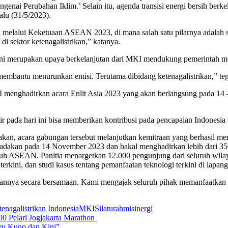
nai Perubahan Iklim.’ Selain itu, agenda transisi energi bersih berk
alu (31/5/2023).
an melalui Keketuaan ASEAN 2023, di mana salah satu pilarnya adalah
 sektor ketenagalistrikan,” katanya.
ni merupakan upaya berkelanjutan dari MKI mendukung pemerintah 
embantu menurunkan emisi. Terutama dibidang ketenagalistrikan,” te
MKI menghadirkan acara Enlit Asia 2023 yang akan berlangsung pada 1
 pada hari ini bisa memberikan kontribusi pada pencapaian Indonesia
akan, acara gabungan tersebut melanjutkan kemitraan yang berhasil m
 diadakan pada 14 November 2023 dan bakal menghadirkan lebih dari 3
luruh ASEAN. Panitia menargetkan 12.000 pengunjung dari seluruh wil
rkini, dan studi kasus tentang pemanfaatan teknologi terkini di lapangan
annya secara bersamaan. Kami mengajak seluruh pihak memanfaatkan pla
enagalistrikan Indonesia
MKI
Silaturahmi
sinergi
0 Pelari Jogjakarta Marathon
aru Kuno dan Kini”