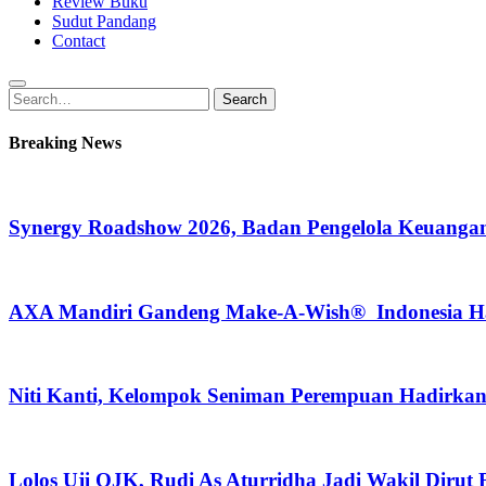
Review Buku
Sudut Pandang
Contact
Search
Search
for:
Breaking News
Synergy Roadshow 2026, Badan Pengelola Keuangan
AXA Mandiri Gandeng Make-A-Wish® Indonesia Hadi
Niti Kanti, Kelompok Seniman Perempuan Hadirka
Lolos Uji OJK, Rudi As Aturridha Jadi Wakil Dirut