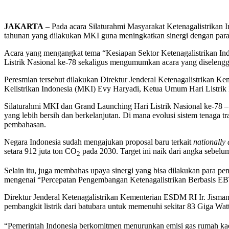
JAKARTA
– Pada acara Silaturahmi Masyarakat Ketenagalistrikan 
tahunan yang dilakukan MKI guna meningkatkan sinergi dengan para
Acara yang mengangkat tema “Kesiapan Sektor Ketenagalistrikan 
Listrik Nasional ke-78 sekaligus mengumumkan acara yang diselengg
Peresmian tersebut dilakukan Direktur Jenderal Ketenagalistrikan 
Kelistrikan Indonesia (MKI) Evy Haryadi, Ketua Umum Hari Listrik 
Silaturahmi MKI dan Grand Launching Hari Listrik Nasional ke-78 – En
yang lebih bersih dan berkelanjutan. Di mana evolusi sistem tenaga tr
pembahasan.
Negara Indonesia sudah mengajukan proposal baru terkait
nationally
setara 912 juta ton CO
pada 2030. Target ini naik dari angka sebel
2
Selain itu, juga membahas upaya sinergi yang bisa dilakukan para p
mengenai “Percepatan Pengembangan Ketenagalistrikan Berbasis EB
Direktur Jenderal Ketenagalistrikan Kementerian ESDM RI Ir. Jisman
pembangkit listrik dari batubara untuk memenuhi sekitar 83 Giga Watt
“Pemerintah Indonesia berkomitmen menurunkan emisi gas rumah kaca 