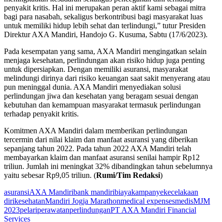
penyakit kritis. Hal ini merupakan peran aktif kami sebagai mitra
bagi para nasabah, sekaligus berkontribusi bagi masyarakat luas
untuk memiliki hidup lebih sehat dan terlindungi,” tutur Presiden
Direktur AXA Mandiri, Handojo G. Kusuma, Sabtu (17/6/2023).
Pada kesempatan yang sama, AXA Mandiri mengingatkan selain
menjaga kesehatan, perlindungan akan risiko hidup juga penting
untuk dipersiapkan. Dengan memiliki asuransi, masyarakat
melindungi dirinya dari risiko keuangan saat sakit menyerang atau
pun meninggal dunia. AXA Mandiri menyediakan solusi
perlindungan jiwa dan kesehatan yang beragam sesuai dengan
kebutuhan dan kemampuan masyarakat termasuk perlindungan
terhadap penyakit kritis.
Komitmen AXA Mandiri dalam memberikan perlindungan
tercermin dari nilai klaim dan manfaat asuransi yang diberikan
sepanjang tahun 2022. Pada tahun 2022 AXA Mandiri telah
membayarkan klaim dan manfaat asuransi senilai hampir Rp12
triliun. Jumlah ini meningkat 32% dibandingkan tahun sebelumnya
yaitu sebesar Rp9,05 triliun. (
Rumi/Tim Redaksi
)
asuransi
AXA Mandiri
bank mandiri
biaya
kampanye
kecelakaan
diri
kesehatan
Mandiri Jogja Marathon
medical expenses
medis
MJM
2023
pelari
perawatan
perlindungan
PT AXA Mandiri Financial
Services