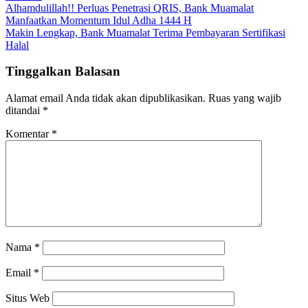
Navigasi
Alhamdulillah!! Perluas Penetrasi QRIS, Bank Muamalat
Manfaatkan Momentum Idul Adha 1444 H
pos
Makin Lengkap, Bank Muamalat Terima Pembayaran Sertifikasi
Halal
Tinggalkan Balasan
Alamat email Anda tidak akan dipublikasikan.
Ruas yang wajib
ditandai
*
Komentar
*
Nama
*
Email
*
Situs Web