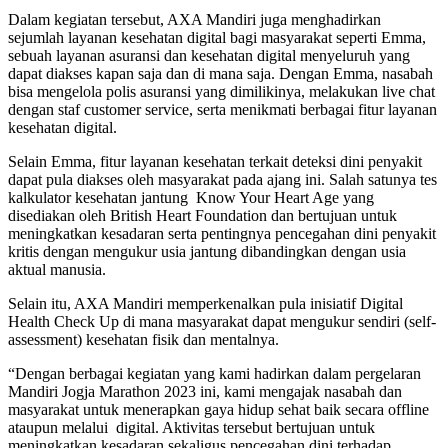
Dalam kegiatan tersebut, AXA Mandiri juga menghadirkan
sejumlah layanan kesehatan digital bagi masyarakat seperti Emma,
sebuah layanan asuransi dan kesehatan digital menyeluruh yang
dapat diakses kapan saja dan di mana saja. Dengan Emma, nasabah
bisa mengelola polis asuransi yang dimilikinya, melakukan live chat
dengan staf customer service, serta menikmati berbagai fitur layanan
kesehatan digital.
Selain Emma, fitur layanan kesehatan terkait deteksi dini penyakit
dapat pula diakses oleh masyarakat pada ajang ini. Salah satunya tes
kalkulator kesehatan jantung Know Your Heart Age yang
disediakan oleh British Heart Foundation dan bertujuan untuk
meningkatkan kesadaran serta pentingnya pencegahan dini penyakit
kritis dengan mengukur usia jantung dibandingkan dengan usia
aktual manusia.
Selain itu, AXA Mandiri memperkenalkan pula inisiatif Digital
Health Check Up di mana masyarakat dapat mengukur sendiri (self-
assessment) kesehatan fisik dan mentalnya.
“Dengan berbagai kegiatan yang kami hadirkan dalam pergelaran
Mandiri Jogja Marathon 2023 ini, kami mengajak nasabah dan
masyarakat untuk menerapkan gaya hidup sehat baik secara offline
ataupun melalui digital. Aktivitas tersebut bertujuan untuk
meningkatkan kesadaran sekaligus pencegahan dini terhadap