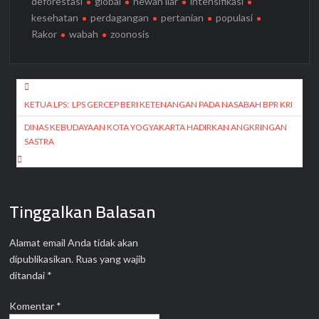
deforestasi
global
hewan liar
intensifikasi
kesehatan
perdagangan
pertanian
populasi
Rakor
wabah
zoonosis
Navigasi
pos
KETUA LPS: LPS GERCEP BERI KETENANGAN PADA NASABAH BPR KRI
DINAS KEBUDAYAAN KOTA YOGYAKARTA HADIRKAN ANGKRINGAN
SASTRA
Tinggalkan Balasan
Alamat email Anda tidak akan
dipublikasikan.
Ruas yang wajib
ditandai
*
Komentar
*