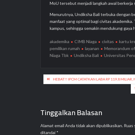
MoU tersebut menjadi langkah awal berkerja s
Menurutnya, Undiksha Bali terbuka dengan b
manfaat yang optimal bagi civitas akademika.
kampus, sehingga semakin mendukung gaya hid
akademika
CIMB Niaga
civitas
kartu kr
pemilikan rumah
layanan
Memorandum of
Niaga Tbk
Undiksha Bali
Universitas Pen
Navigasi
HEBAT!! IPCM CATATKAN LABA RP 119,8 MILIAR, 
pos
Tinggalkan Balasan
Alamat email Anda tidak akan dipublikasikan.
Ruas 
ditandai
*