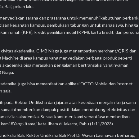
 Bali, pekan lalu.
n menyediakan sarana dan prasarana untuk memenuhi kebutuhan perbank
gelolaan keuangan kampus, pembukaan tabungan untuk mahasiswa, hingga
ikan rumah (KPR), kredit pemilikan mobil (KPM), kartu kredit, dan persona
i civitas akademika, CIMB Niaga juga menempatkan merchant/QRIS dan
g Machine di area kampus yang menyediakan berbagai produk seperti
as akademika bisa merasakan pengalaman bertransaksi yang nyaman
 Niaga.
as akademika juga bisa memanfaatkan aplikasi OCTO Mobile dan internet
 saja.
h pada Rektor Undiksha dan jajaran atas kesediaan menjalin kerja sama
sama ini memberikan dampak positif dalam mendukung efektivitas dan
dan civitas akademika. Sesuai komitmen kami senantiasa memberikan
kami #YangUtama,” kata Ilham di Jakarta, Rabu (1/11/2023).
Undiksha Bali. Rektor Undiksha Bali Prof Dr Wayan Lasmawan berharap,