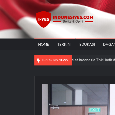
Skip
to
content
Ind
Home
for
your
Opini
HOME
TERKINI
EDUKASI
DAGA
angan Haji dan PT Bank Muamalat Indonesia Tbk Hadir di Makassar
BREAKING NEWS