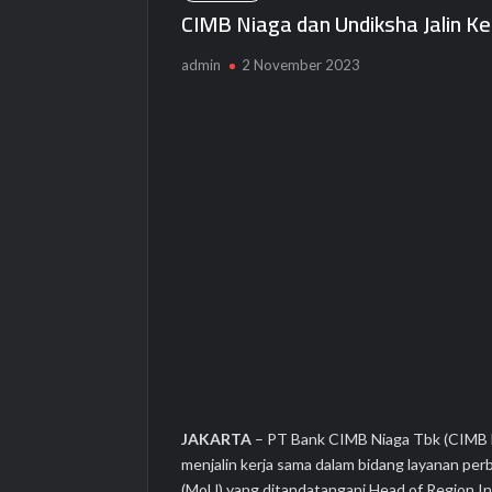
CIMB Niaga dan Undiksha Jalin 
admin
2 November 2023
JAKARTA
– PT Bank CIMB Niaga Tbk (CIMB Ni
menjalin kerja sama dalam bidang layanan p
(MoU) yang ditandatangani Head of Region I