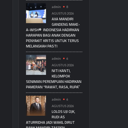
admin
8
AGUSTUS 2026
AXA MANDIRI
GANDENG MAKE-
A-WISH® INDONESIA HADIRKAN
HARAPAN BAGI ANAK DENGAN
PENYAKIT KRITIS UNTUK TERUS
MELANGKAH PASTI
admin
6
AGUSTUS 2026
NITI KANTI,
KELOMPOK
SENIMAN PEREMPUAN HADIRKAN
PAMERAN “RAWAT, RASA, RUPA”
admin
6
AGUSTUS 2026
LOLOS UJI OJK,
RUDI AS
ATURRIDHA JADI WAKIL DIRUT
BANK MANDIRI TASPEN