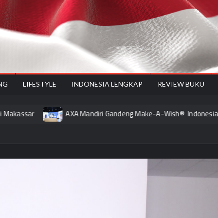
onesiyes
NG
LIFESTYLE
INDONESIA LENGKAP
REVIEW BUKU
AXA Mandiri Gandeng Make-A-Wish® Indonesia Hadirkan Ha