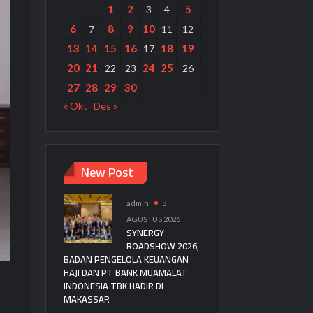
1
2
5
3
4
6
8
9
10
7
11
12
13
14
15
16
18
19
17
20
21
24
25
22
23
26
27
28
29
30
« Okt
Des »
New Post
admin
8
AGUSTUS 2026
SYNERGY
ROADSHOW 2026,
BADAN PENGELOLA KEUANGAN
HAJI DAN PT BANK MUAMALAT
INDONESIA TBK HADIR DI
MAKASSAR