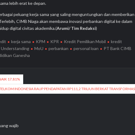
ama lebih erat ke depan.
erbagai peluang kerja sama yang saling menguntungkan dan memberikan
 Terlebih, CIMB Niaga akan membawa inovasi perbankan digital ke dalam
up digital civitas akademika.(
Arumi/ Tim Redaksi
)
edit
kerja sama
KPM
KPR
Kredit Pemilikan Mobil
kredit
 Understanding
MoU
perbankan
personal loan
PT Bank CIMB
didikan Ganesha
NAIK 17,81%
TELKOM INDONESIA RAUP PENDAPATAN RP111,2 TRILIUN BERKAT TRANSFORMAS
yang wajib