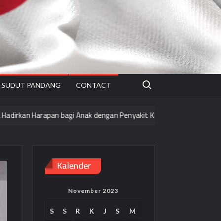
Search for:
SUDUT PANDANG
CONTACT
rapan bagi Anak dengan Penyakit Kritis untuk Terus Melangkah Pas
Kalender
November 2023
S
S
R
K
J
S
M