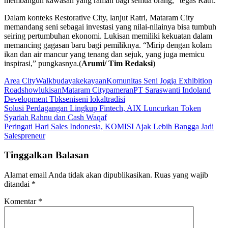
membangun kawasan yang ramah bagi semua orang,” tegas Ratri.
Dalam konteks Restorative City, lanjut Ratri, Mataram City
memandang seni sebagai investasi yang nilai-nilainya bisa tumbuh
seiring pertumbuhan ekonomi. Lukisan memiliki kekuatan dalam
memancing gagasan baru bagi pemiliknya. “Mirip dengan kolam
ikan dan air mancur yang tenang dan sejuk, yang juga memicu
inspirasi,” pungkasnya.(
Arumi/ Tim Redaksi
)
Area CityWalk
budaya
kekayaan
Komunitas Seni Jogja Exhibition
Roadshow
lukisan
Mataram City
pameran
PT Saraswanti Indoland
Development Tbk
seni
seni lokal
tradisi
Navigasi
Solusi Perdagangan Lingkup Fintech, AIX Luncurkan Token
Syariah Rahnu dan Cash Waqaf
pos
Peringati Hari Sales Indonesia, KOMISI Ajak Lebih Bangga Jadi
Salespreneur
Tinggalkan Balasan
Alamat email Anda tidak akan dipublikasikan.
Ruas yang wajib
ditandai
*
Komentar
*