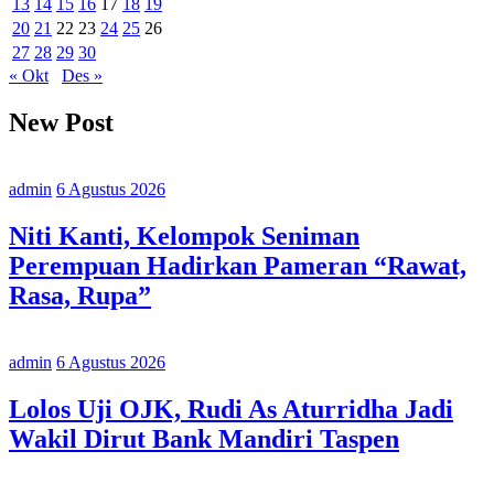
13
14
15
16
17
18
19
20
21
22
23
24
25
26
27
28
29
30
« Okt
Des »
New Post
admin
6 Agustus 2026
Niti Kanti, Kelompok Seniman
Perempuan Hadirkan Pameran “Rawat,
Rasa, Rupa”
admin
6 Agustus 2026
Lolos Uji OJK, Rudi As Aturridha Jadi
Wakil Dirut Bank Mandiri Taspen