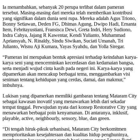
Ia menambahkan, sebanyak 20 perupa terlibat dalam pameran
tersebut. Masing-masing dari mereka telah memberikan kontribusi
yang signifikan dalam dunia seni rupa. Mereka adalah Agus Triono,
Bonny Setiawan, Deden FG, Dhimas Agung, Dwipo Hadi, Ernanta
Item, Febritayustiani, Fransisca Dewi, Greta Indri, Hery Sudiono,
Indra Cahya, Jajang R Kawentar, Kendi Yulianto, Muhammad
Apriansyah, N. Rinaldy, Sindu Siwikan, Suciati Umanah, Tri
Julianto, Wisnu Aji Kumara, Yayas Syahdu, dan Yolla Siregar.
“Pameran ini merupakan bentuk apresiasi terhadap keindahan karya-
karya seni yang mencerminkan kecerdasan dan kedamaian bangsa,
serta menjadi wujud cinta kasih pada negeri ini. Karya-karya yang
dipamerkan akan mencakup berbagai tema, menggambarkan visi
seniman tentang kehidupan yang cerdas, damai, dan makmur,”
imbuhnya.
Lukisan yang dipamerkan memiliki gambaran tentang Mataram City
sebagai kawasan inovatif yang menawarkan lebih dari sekadar
tempat tinggal. Perwujudan nyata dari konsep Restorative City yang
menawarkan berbagai poin kenyamanan. Di antaranya, inklusif,
playable, active, neighbourly, sensory, blue, dan green.
“Di tengah hiruk-pikuk urbanisasi, Mataram City berkomitmen
memprioritaskan kesejahteraan dan kualitas hidup penghuninya,