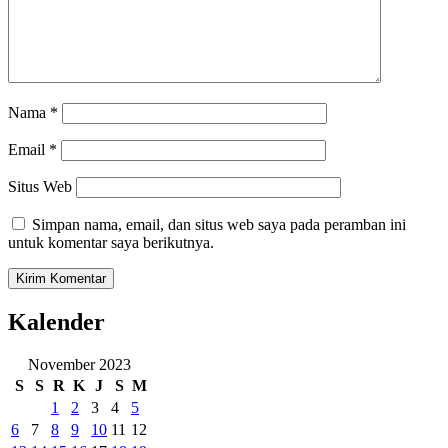
Nama
*
Email
*
Situs Web
Simpan nama, email, dan situs web saya pada peramban ini
untuk komentar saya berikutnya.
Kalender
November 2023
S
S
R
K
J
S
M
1
2
3
4
5
6
7
8
9
10
11
12