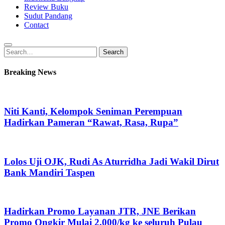
Review Buku
Sudut Pandang
Contact
Search
Search
for:
Breaking News
Niti Kanti, Kelompok Seniman Perempuan
Hadirkan Pameran “Rawat, Rasa, Rupa”
Lolos Uji OJK, Rudi As Aturridha Jadi Wakil Dirut
Bank Mandiri Taspen
Hadirkan Promo Layanan JTR, JNE Berikan
Promo Ongkir Mulai 2.000/kg ke seluruh Pulau