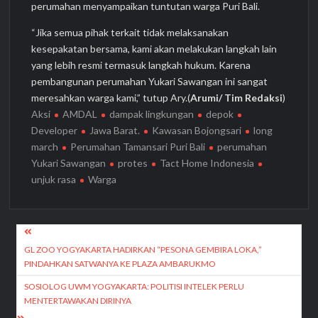
perumahan menyampaikan tuntutan warga Puri Bali.
“Jika semua pihak terkait tidak melaksanakan
kesepakatan bersama, kami akan melakukan langkah lain
yang lebih resmi termasuk langkah hukum. Karena
pembangunan perumahan Yukari Sawangan ini sangat
meresahkan warga kami,” tutup Ary.(
Arumi/ Tim Redaksi
)
Aksi
AMDAL
dampak lingkungan
depok
Developer
Jawa Barat.
Kawasan Bojongsari
long
march
Perumahan Tamansari Puri Bali
perumahan
Yukari Sawangan
protes
Tact Home Indonesia
unjuk rasa
Warga
Navigasi
pos
GL ZOO YOGYAKARTA HADIRKAN “PESONA GEMBIRA LOKA,”
PINDAHKAN SATWANYA KE PLAZA AMBARUKMO
SOSIOLOG UWM YOGYAKARTA: POLITISI INTELEK PERLU
MENTERTAWAKAN DIRINYA