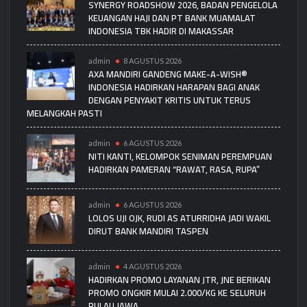
SYNERGY ROADSHOW 2026, BADAN PENGELOLA
KEUANGAN HAJI DAN PT BANK MUAMALAT
INDONESIA TBK HADIR DI MAKASSAR
admin
8 AGUSTUS 2026
AXA MANDIRI GANDENG MAKE-A-WISH®
INDONESIA HADIRKAN HARAPAN BAGI ANAK
DENGAN PENYAKIT KRITIS UNTUK TERUS
MELANGKAH PASTI
admin
6 AGUSTUS 2026
NITI KANTI, KELOMPOK SENIMAN PEREMPUAN
HADIRKAN PAMERAN “RAWAT, RASA, RUPA”
admin
6 AGUSTUS 2026
LOLOS UJI OJK, RUDI AS ATURRIDHA JADI WAKIL
DIRUT BANK MANDIRI TASPEN
admin
4 AGUSTUS 2026
HADIRKAN PROMO LAYANAN JTR, JNE BERIKAN
PROMO ONGKIR MULAI 2.000/KG KE SELURUH
PULAU JAWA