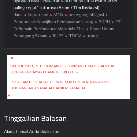
nya akan dilaksanakan antara Feburari atau Maret 2024
paling cepat,” tuturnya.(
Arumi/ Tim Redaksi
)
dana
keputusan
MTN
pemegang obligasi
Penundaan Kewajiban Pembayaran Utang
PKPU
PT
Tridomain Perfomance Materials Tbk.
Rapat Umum
Pemegang Saham
RUPS
TDPM
utang
Navigasi
pos
PATUHI PKPU, PT TRIDOMAIN PERFORMANCE MATERIALS TBK.
(TDPM) SIAP BAYAR UTANG KE KREDITUR
PROGRAM BERHADIAH BERKAH SERU TINGKATKAN ANIMO
BERTRANSAKSI NASABAH BANK MUAMALAT
Tinggalkan Balasan
Alamat email Anda tidak akan