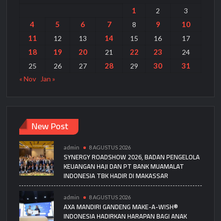
1
2
3
4
5
6
7
9
10
8
11
14
12
13
15
16
17
18
19
20
22
23
21
24
28
30
31
25
26
27
29
« Nov
Jan »
New Post
admin
8 AGUSTUS 2026
SYNERGY ROADSHOW 2026, BADAN PENGELOLA
KEUANGAN HAJI DAN PT BANK MUAMALAT
INDONESIA TBK HADIR DI MAKASSAR
admin
8 AGUSTUS 2026
AXA MANDIRI GANDENG MAKE-A-WISH®
INDONESIA HADIRKAN HARAPAN BAGI ANAK