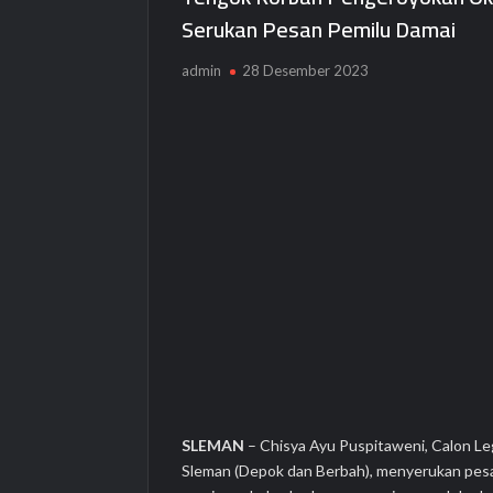
Layanan Muamalat Digital Integrated A
Serukan Pesan Pemilu Damai
Program AZKO Purwakarta, Ajak Warga 
admin
28 Desember 2023
SLEMAN
– Chisya Ayu Puspitaweni, Calon Leg
Sleman (Depok dan Berbah), menyerukan pesan