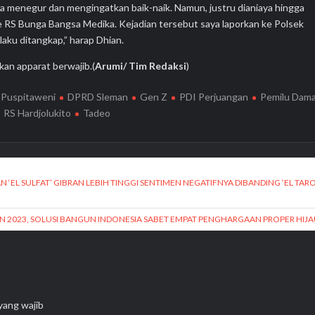
a menegur dan mengingatkan baik-naik. Namun, justru dianiaya hingga
e RS Bunga Bangsa Medika. Kejadian tersebut saya laporkan ke Polsek
aku ditangkap,” harap Dhian.
ikan apparat berwajib.(
Arumi/ Tim Redaksi
)
 Puspitaweni
DPRD Sleman
Gen Z
PDI Perjuangan
Pemilu Dama
RS Hardjolukito
Tadeo
N ‘EL SULFAT’ GIBRAN LEBIH TINGGI SENTIMEN NEGATIFNYA DIBANDING ‘EL TARO
N 2023, SOLUSI BANGUN INDONESIA SABET EMPAT PENGHARGAAN PROPER HIJ
yang wajib