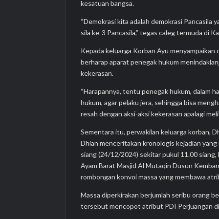
kesatuan bangsa.
“Demokrasi kita adalah demokrasi Pancasila
sila ke-3 Pancasila,” tegas caleg termuda di K
Kepada keluarga Korban Ayu menyampaikan do
berharap aparat penegak hukum menindaklanjut
kekerasan.
“Harapannya, tentu penegak hukum, dalam hal
hukum, agar pelaku jera, sehingga bisa mengh
resah dengan aksi-aksi kekerasan apalagi mel
Sementara itu, perwakilan keluarga korban, D
Dhian menceritakan kronologis kejadian yang
siang (24/12/2024) sekitar pukul 11.00 sian
Ayam Barat Masjid Al Mutaqin Dusun Kemban
rombongan konvoi massa yang membawa atribut
Massa diperkirakan berjumlah seribu orang 
tersebut mencopot atribut PDI Perjuangan d