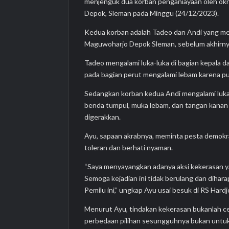
menjenguk dua korban penganiayaan oleh ok
Depok, Sleman pada Minggu (24/12/2023).
Kedua korban adalah Tadeo dan Andi yang men
Maguwoharjo Depok Sleman, sebelum akhirnya 
Tadeo mengalami luka-luka di bagian kepala 
pada bagian perut mengalami lebam karena p
Sedangkan korban kedua Andi mengalami luka 
benda tumpul, muka lebam, dan tangan kanan
digerakkan.
Ayu, sapaan akrabnya, meminta pesta demokra
toleran dan berhati nyaman.
“Saya menyayangkan adanya aksi kekerasan yan
Semoga kejadian ini tidak berulang dan diha
Pemilu ini,” ungkap Ayu usai besuk di RS Hard
Menurut Ayu, tindakan kekerasan bukanlah c
perbedaan pilihan sesungguhnya bukan untuk