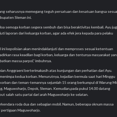
 yang seharusnya memegang teguh persatuan dan kesatuan bangsa sesua
abupaten Sleman ini.
a semoga korban segera sembuh dan bisa beraktivitas kembali. Ayu ju
i laporan dari keluarga korban, agar ada efek jera kepada para pelaku
 ini kepolisian akan menindaklanjuti dan memproses sesuai ketentuan
adirkan rasa keadilan bagi korban, keluarga dan tentunya masyarakat ya
ibatkan massa parpol,” imbuhnya.
hian Anggraeni berterimakasih atas kunjungan dan perhatian dari Ayu.
 menimpa kedua korban. Menurutnya, kejadian bermula saat hari Minggu
g, korban dan teman-temannya sejumlah 15 orang berkumpul di Warung Mi
g, Maguwoharjo, Depok, Sleman. Kemudian,pada pukul 14.00 datang
 salah satu partai dari arah Maguwoharjo ke selatan.
berkendara roda dua dan sebagian mobil. Namun, beberapa oknum massa
i pertigaan Maguwoharjo.