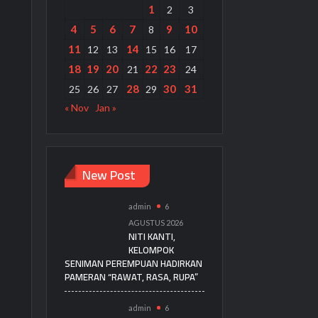
1
2
3
4
5
6
7
9
10
8
11
14
12
13
15
16
17
18
19
20
22
23
21
24
28
30
31
25
26
27
29
« Nov
Jan »
New Post
admin
6
AGUSTUS 2026
NITI KANTI,
KELOMPOK
SENIMAN PEREMPUAN HADIRKAN
PAMERAN “RAWAT, RASA, RUPA”
admin
6