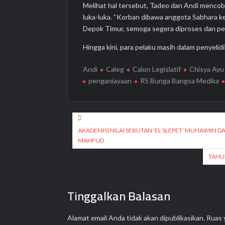
Melihat hal tersebut, Tadeo dan Andi mencob
luka-luka. “Korban dibawa anggota Sabhara k
Depok Timur, semoga segera diproses dan pel
Hingga kini, para pelaku masih dalam penyelid
Andi
Caleg
Calon Legislatif
Chisya Ayu
penganiayaan
RS Bunga Bangsa Medika
Navigasi
pos
AKADEMISI NILAI SEBUTAN ‘EL SLEPET’ MUHAIMIN DA
MAHFUD
TAHU
Tinggalkan Balasan
Alamat email Anda tidak akan dipublikasikan.
Ruas 