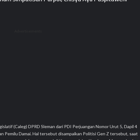
ccess Bank Muamalat Tumbuh Positif
Hidup Berkualitas pada Momen Last Chance BOOM SALE
Advertisements
islatif (Caleg) DPRD Sleman dari PDI Perjuangan Nomor Urut 5, Dapil 4
 Pemilu Damai. Hal tersebut disampaikan Politisi Gen Z tersebut, saat