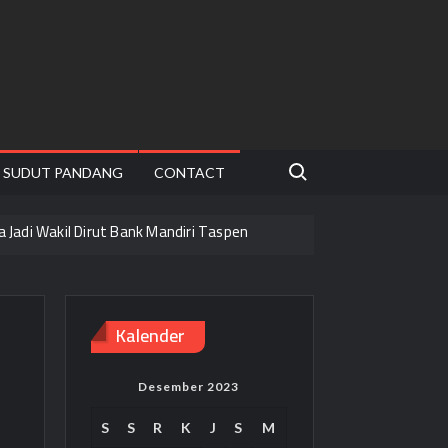
Search for:
SUDUT PANDANG
CONTACT
ha Jadi Wakil Dirut Bank Mandiri Taspen
arat
Kalender
ha Mandiri
airan Bonus
Desember 2023
S
S
R
K
J
S
M