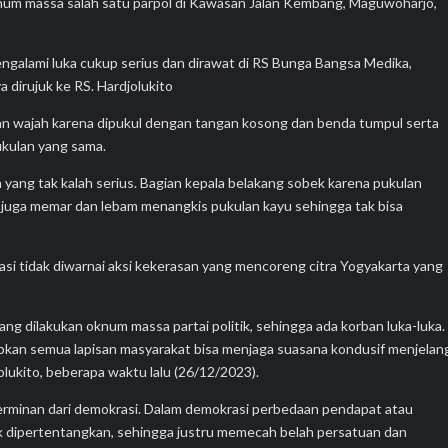
num massa salah satu parpol di Kawasan Jalan Kembang, Maguwoharjo,
galami luka cukup serius dan dirawat di RS Bunga Bangsa Medika,
dirujuk ke RS. Hardjolukito
dan wajah karena dipukul dengan tangan kosong dan benda tumpul serta
ukulan yang sama.
yang tak kalah serius. Bagian kepala belakang sobek karena pukulan
 juga memar dan lebam menangkis pukulan kayu sehingga tak bisa
si tidak diwarnai aksi kekerasan yang mencoreng citra Yogyakarta yang
g dilakukan oknum massa partai politik, sehingga ada korban luka-luka.
rapkan semua lapisan masyarakat bisa menjaga suasana kondusif menjelan
jolukito, beberapa waktu lalu (26/12/2023).
erminan dari demokrasi. Dalam demokrasi perbedaan pendapat atau
 dipertentangkan, sehingga justru memecah belah persatuan dan