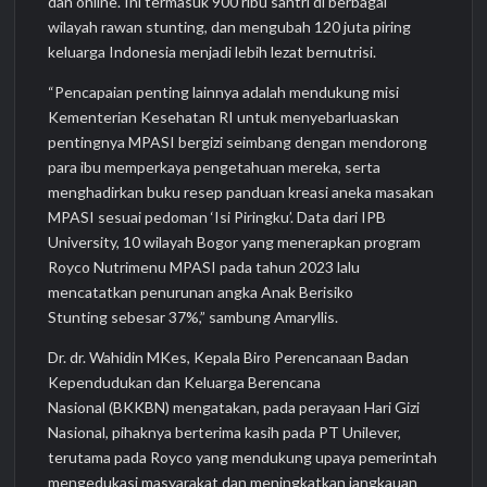
dan online. Ini termasuk 900 ribu santri di berbagai
wilayah rawan stunting, dan mengubah 120 juta piring
keluarga Indonesia menjadi lebih lezat bernutrisi.
“Pencapaian penting lainnya adalah mendukung misi
Kementerian Kesehatan RI untuk menyebarluaskan
pentingnya MPASI bergizi seimbang dengan mendorong
para ibu memperkaya pengetahuan mereka, serta
menghadirkan buku resep panduan kreasi aneka masakan
MPASI sesuai pedoman ‘Isi Piringku’. Data dari IPB
University, 10 wilayah Bogor yang menerapkan program
Royco Nutrimenu MPASI pada tahun 2023 lalu
mencatatkan penurunan angka Anak Berisiko
Stunting sebesar 37%,” sambung Amaryllis.
Dr. dr. Wahidin MKes, Kepala Biro Perencanaan Badan
Kependudukan dan Keluarga Berencana
Nasional (BKKBN) mengatakan, pada perayaan Hari Gizi
Nasional, pihaknya berterima kasih pada PT Unilever,
terutama pada Royco yang mendukung upaya pemerintah
mengedukasi masyarakat dan meningkatkan jangkauan