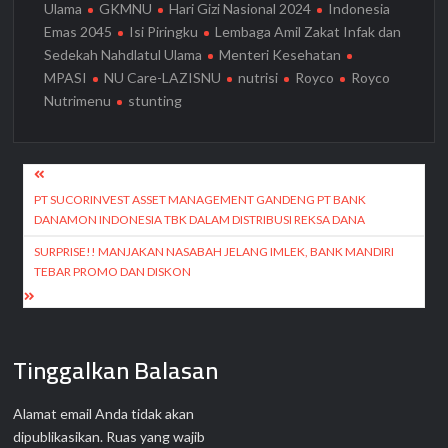
Ulama
GKMNU
Hari Gizi Nasional 2024
Indonesia
Emas 2045
Isi Piringku
Lembaga Amil Zakat Infak dan
Sedekah Nahdlatul Ulama
Menteri Kesehatan
MPASI
NU Care-LAZISNU
nutrisi
Royco
Royco
Nutrimenu
stunting
Navigasi
pos
PT SUCORINVEST ASSET MANAGEMENT GANDENG PT BANK
DANAMON INDONESIA TBK DALAM DISTRIBUSI REKSA DANA
SURPRISE!! MANJAKAN NASABAH JELANG IMLEK, BANK MANDIRI
TEBAR PROMO DAN DISKON
Tinggalkan Balasan
Alamat email Anda tidak akan
dipublikasikan.
Ruas yang wajib