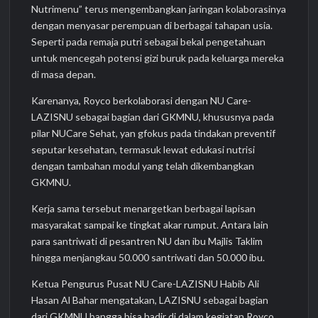
Nutrimenu” terus mengembangkan jaringan kolaborasinya
dengan menyasar perempuan di berbagai tahapan usia.
Seperti pada remaja putri sebagai bekal pengetahuan
untuk mencegah potensi gizi buruk pada keluarga mereka
di masa depan.
Karenanya, Royco berkolaborasi dengan NU Care-
LAZISNU sebagai bagian dari GKMNU, khususnya pada
pilar NUCare Sehat, yan gfokus pada tindakan preventif
seputar kesehatan, termasuk lewat edukasi nutrisi
dengan tambahan modul yang telah dikembangkan
GKMNU.
Kerja sama tersebut menargetkan berbagai lapisan
masyarakat sampai ke tingkat akar rumput. Antara lain
para santriwati di pesantren NU dan ibu Majlis Taklim
hingga menjangkau 50.000 santriwati dan 50.000 ibu.
Ketua Pengurus Pusat NU Care-LAZISNU Habib Ali
Hasan Al Bahar mengatakan, LAZISNU sebagai bagian
dari GKMNU bangga bisa hadir di dalam kegiatan Royco