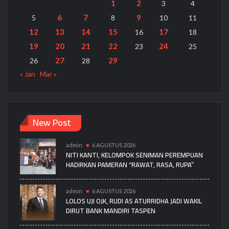
1
2
3
4
6
7
9
5
8
10
11
12
13
14
15
17
16
18
19
20
21
22
24
23
25
27
29
26
28
« Jan
Mar »
New Post
admin
6 AGUSTUS 2026
NITI KANTI, KELOMPOK SENIMAN PEREMPUAN
HADIRKAN PAMERAN “RAWAT, RASA, RUPA”
admin
6 AGUSTUS 2026
LOLOS UJI OJK, RUDI AS ATURRIDHA JADI WAKIL
DIRUT BANK MANDIRI TASPEN