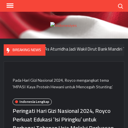
Skip
Search
to
content
Indo
Home
for
your
olos Uji OJK, Rudi As Aturridha Jadi Wakil Dirut Bank Mandiri Taspen
BREAKING NEWS
Opini
Pada Hari Gizi Nasional 2024, Royco mengangkat tema
‘MPASI Kaya Protein Hewani untuk Mencegah Stunting.’
Indonesia Lengkap
Peringati Hari Gizi Nasional 2024, Royco
Perkuat Edukasi ‘Isi Piringku’ untuk
Berbagai Tahapan Usia Melalui Perluasan