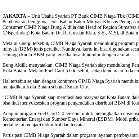
JAKARTA
– Unit Usaha Syariah PT Bank CIMB Niaga Tbk (CIMB N
Pembayaran Pengguna Jenis Bahan Bakar Minyak Khusus Penugasan 
Consumer CIMB Niaga Bung Aldilla dan Head of Region Sumatera 
(Disperindag) Kota Batam Dr. H. Gustian Riau, S.E., M.Si, di Batam
Melalui sinergi tersebut, CIMB Niaga Syariah mendukung program pe
minyak (BBM) jenis pertalite. Nantinya, kartu ini bisa digunakan s
sehingga kuota BBM yang tersedia bisa dimonitor dengan akurat.
Bung Aldilla menyatakan, CIMB Niaga Syariah siap mendukung Pemko 
Kota Batam. Melalui Fuel Card 5.0 tersebut, setiap kendaraan roda em
Hal tersebut sejalan dengan komitmen CIMB Niaga Syariah menduku
menjadikan Kota Batam sebagai Smart City.
“CIMB Niaga Syariah siap memfasilitasi masyarakat Kota Batam dal
bisa ikut menyukseskan program pengendalian distribusi BBM di Kota
Adapun program Fuel Card 5.0 tersebut untuk meningkatkan efisiensi
Kementerian Energi dan Sumber Daya Mineral (ESDM). Mobil pribadi
pertalite ini menjadi terkontrol dan tercatat.
Partisipasi CIMB Niaga Syariah dalam program layanan pembayaran F