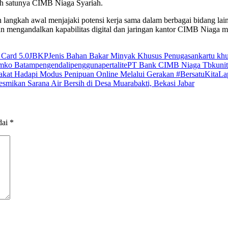
lah satunya CIMB Niaga Syariah.
ngkah awal menjajaki potensi kerja sama dalam berbagai bidang lain
 mengandalkan kapabilitas digital dan jaringan kantor CIMB Niaga m
 Card 5.0
JBKP
Jenis Bahan Bakar Minyak Khusus Penugasan
kartu kh
mko Batam
pengendali
pengguna
pertalite
PT Bank CIMB Niaga Tbk
uni
arakat Hadapi Modus Penipuan Online Melalui Gerakan #BersatuKitaLa
smikan Sarana Air Bersih di Desa Muarabakti, Bekasi Jabar
dai
*