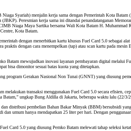
iaga Syariah) menjalin kerja sama dengan Pemerintah Kota Batam 
(JBKP). Peresmian kerja sama ini ditandai penandatanganan Memora
CIMB Niaga Maya Sartika bersama Wali Kota Batam H. Muhammad Ru
 Centre, Kota Batam.
merintah dengan menerbitkan kartu khusus Fuel Card 5.0 sebagai ala
ecara praktis dengan cara menempelkan (tap) atau scan kartu pada me
Batam mewujudkan inovasi layanan pembayaran digital melalui Fuel C
pat bisa dimonitor sesuai batas kuota yang ditetapkan.
ng program Gerakan Nasional Non Tunai (GNNT) yang diusung pemeri
am melakukan transaksi menggunakan Fuel Card 5.0 secara efisien, c
 Batam,” ungkap Bung Aldilla di Jakarta, beberapa waktu lalu (22/3/2
 dan distribusi pembelian Bahan Bakar Minyak (BBM) bersubsidi yang t
 dan umum hanya mendapatkan 25 liter per hari. Dengan penggunaan F
uel Card 5.0 yang diusung Pemko Batam melewati tahap seleksi ketat