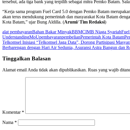
tersebut, ada tiga bank yang terpilih sebagai mitra Pemko Batam. Sa
“Kerja sama program Fuel Card 5.0 dengan Pemko Batam merupakan la
akan terus mendukung pemerintah dan masyarakat Kota Batam dengan
Kota Batam,” ujar Bung Aldilla. (
Arumi/ Tim Redaksi
)
alat pembayaran
Bahan Bakar Minyak
BBM
CIMB Niaga Syariah
Fuel
Understanding
MoU
pembayaran
pembelian
Pemerintah Kota Batam
Pe
Navigasi
Telkomsel Inisiasi “Telkomsel Jaga Data”, Dorong Partisipasi Masy
Berbarengan dengan Hari Air Sedunia, Asuransi Astra Bangun dan Re
pos
Tinggalkan Balasan
Alamat email Anda tidak akan dipublikasikan.
Ruas yang wajib ditan
Komentar
*
Nama
*