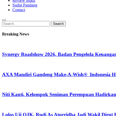
Review Buku
Sudut Pandang
Contact
Search
Search
for:
Breaking News
Synergy Roadshow 2026, Badan Pengelola Keuangan
AXA Mandiri Gandeng Make-A-Wish® Indonesia Hadi
Niti Kanti, Kelompok Seniman Perempuan Hadirka
Lolos Uji OJK, Rudi As Aturridha Jadi Wakil Dirut