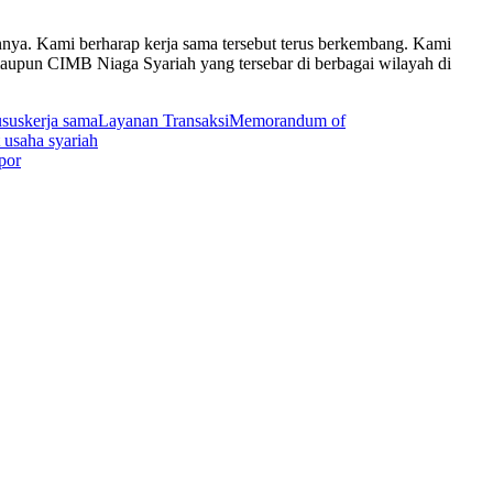
nya. Kami berharap kerja sama tersebut terus berkembang. Kami
aupun CIMB Niaga Syariah yang tersebar di berbagai wilayah di
usus
kerja sama
Layanan Transaksi
Memorandum of
t usaha syariah
por