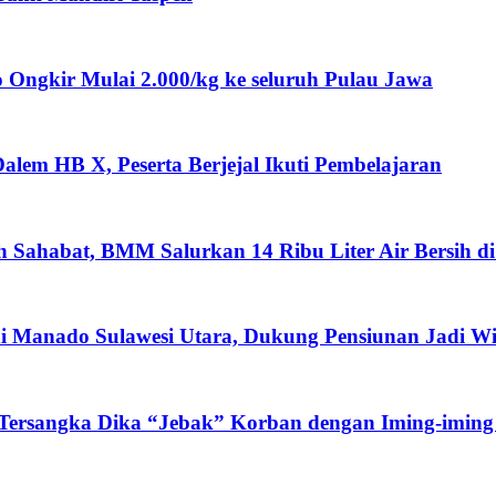
ngkir Mulai 2.000/kg ke seluruh Pulau Jawa
lem HB X, Peserta Berjejal Ikuti Pembelajaran
ah Sahabat, BMM Salurkan 14 Ribu Liter Air Bersih d
i Manado Sulawesi Utara, Dukung Pensiunan Jadi W
 Tersangka Dika “Jebak” Korban dengan Iming-iming