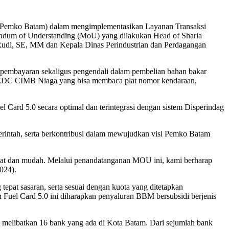
(Pemko Batam) dalam mengimplementasikan Layanan Transaksi
ndum of Understanding (MoU) yang dilakukan Head of Sharia
di, SE, MM dan Kepala Dinas Perindustrian dan Perdagangan
t pembayaran sekaligus pengendali dalam pembelian bahan bakar
sin EDC CIMB Niaga yang bisa membaca plat nomor kendaraan,
ard 5.0 secara optimal dan terintegrasi dengan sistem Disperindag
ntah, serta berkontribusi dalam mewujudkan visi Pemko Batam
epat dan mudah. Melalui penandatanganan MOU ini, kami berharap
024).
epat sasaran, serta sesuai dengan kuota yang ditetapkan
uel Card 5.0 ini diharapkan penyaluran BBM bersubsidi berjenis
 melibatkan 16 bank yang ada di Kota Batam. Dari sejumlah bank