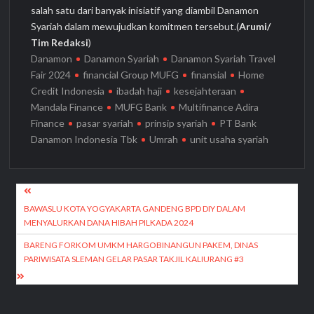
salah satu dari banyak inisiatif yang diambil Danamon
Syariah dalam mewujudkan komitmen tersebut.(
Arumi/
Tim Redaksi
)
Danamon
Danamon Syariah
Danamon Syariah Travel
Fair 2024
financial Group MUFG
finansial
Home
Credit Indonesia
ibadah haji
kesejahteraan
Mandala Finance
MUFG Bank
Multifinance Adira
Finance
pasar syariah
prinsip syariah
PT Bank
Danamon Indonesia Tbk
Umrah
unit usaha syariah
Navigasi
pos
BAWASLU KOTA YOGYAKARTA GANDENG BPD DIY DALAM
MENYALURKAN DANA HIBAH PILKADA 2024
BARENG FORKOM UMKM HARGOBINANGUN PAKEM, DINAS
PARIWISATA SLEMAN GELAR PASAR TAKJIL KALIURANG #3