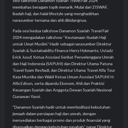
Sesi talkshow Danamon Syariah Travel Fair 2024
membahas beragam topik menarik. Mulai dari ZISWAF,
ibadah haji, dan halal lifestyle yang menghadirkan
narasumber ternama dan ahli dibidangnya.
Pada sesi kedua talkshow Danamon Syariah Travel Fair
2024 mengadakan talkshow “Keutamaan Ibadah Haji
untuk Umat Muslim.” Hadir sebagai narasumber Direktur
Syariah & Sustainability Finance Herry Hykmanto, Ustadz
Erick Jusuf, Ketua Asosiasi Serikat Penyelenggara Umrah
dan Haji Indonesia (SAPUHI) dan Direktur Utama Patuna
Travel Syam Resfiadi, dan Direktur Utama Travel Alfa Tour
Kaza Mustika dan Wakil Ketua Umum Asosiasi SAPUHI H.
Alfa Edison, serta dipandu Ekonom, Ahli dan Praktisi
Keuangan Syariah dan Anggota Dewan Syariah Nasional
Gunawan Yasni.
“Danamon Syariah hadir untuk memfasilitasi kebutuhan
jemaah dalam persiapan haji dan umrah, dengan
menyediakan berbagai promo dan produk finansial yang
disesuaikan dengan kebutuhan nasabah,” papar Direktur