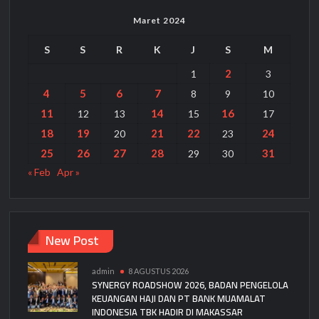
Maret 2024
S
S
R
K
J
S
M
2
1
3
4
5
6
7
8
9
10
11
14
16
12
13
15
17
18
19
21
22
24
20
23
25
26
27
28
31
29
30
« Feb
Apr »
New Post
admin
8 AGUSTUS 2026
SYNERGY ROADSHOW 2026, BADAN PENGELOLA
KEUANGAN HAJI DAN PT BANK MUAMALAT
INDONESIA TBK HADIR DI MAKASSAR