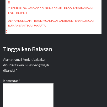
Navigasi
pos
YUK! PILIH GALAXY A55 5G, GUNA BANTU PRODUKTIVITAS KAMU
USAI LIBURAN
ALHAMDULILLAH!! BANK MUAMALAT JADI BANK PENYALUR GAJI
RUMAH SAKIT HAJI JAKARTA
Tinggalkan Balasan
Alamat email Anda tidak akan
dipublikasikan.
Ruas yang wajib
ditandai
*
Komentar
*