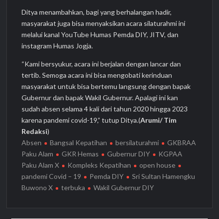
Ditya menambahkan, bagi yang berhalangan hadir,
masyarakat juga bisa menyaksikan acara silaturahmi ini
melalui kanal YouTube Humas Pemda DIY, JITV, dan
instagram Humas Jogja.
“Kami bersyukur, acara ini berjalan dengan lancar dan
tertib. Semoga acara ini bisa mengobati kerinduan
masyarakat untuk bisa bertemu langsung dengan bapak
Gubernur dan bapak Wakil Gubernur. Apalagi ini kan
sudah absen selama 4 kali dari tahun 2020 hingga 2023
karena pandemi covid-19,” tutup Ditya.(
Arumi/ Tim
Redaksi
)
Absen
Bangsal Kepatihan
bersilaturahmi
GKBRAA
Paku Alam
GKR Hemas
Gubernur DIY
KGPAA
Paku Alam X
Kompleks Kepatihan
open house
pandemi Covid – 19
Pemda DIY
Sri Sultan Hamengku
Buwono X
terbuka
Wakil Gubernur DIY