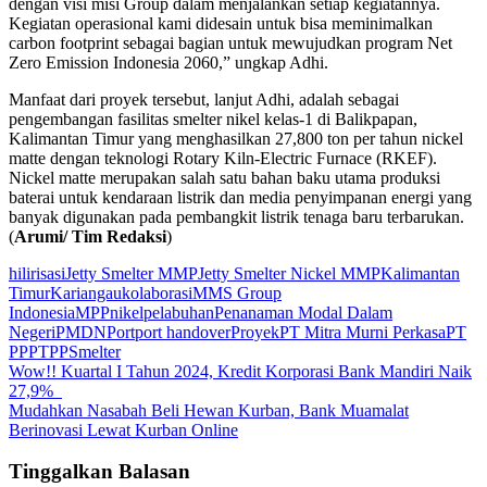
dengan visi misi Group dalam menjalankan setiap kegiatannya.
Kegiatan operasional kami didesain untuk bisa meminimalkan
carbon footprint sebagai bagian untuk mewujudkan program Net
Zero Emission Indonesia 2060,” ungkap Adhi.
Manfaat dari proyek tersebut, lanjut Adhi, adalah sebagai
pengembangan fasilitas smelter nikel kelas-1 di Balikpapan,
Kalimantan Timur yang menghasilkan 27,800 ton per tahun nickel
matte dengan teknologi Rotary Kiln-Electric Furnace (RKEF).
Nickel matte merupakan salah satu bahan baku utama produksi
baterai untuk kendaraan listrik dan media penyimpanan energi yang
banyak digunakan pada pembangkit listrik tenaga baru terbarukan.
(
Arumi/ Tim Redaksi
)
hilirisasi
Jetty Smelter MMP
Jetty Smelter Nickel MMP
Kalimantan
Timur
Kariangau
kolaborasi
MMS Group
Indonesia
MPP
nikel
pelabuhan
Penanaman Modal Dalam
Negeri
PMDN
Port
port handover
Proyek
PT Mitra Murni Perkasa
PT
PP
PTPP
Smelter
Navigasi
Wow!! Kuartal I Tahun 2024, Kredit Korporasi Bank Mandiri Naik
27,9%
pos
Mudahkan Nasabah Beli Hewan Kurban, Bank Muamalat
Berinovasi Lewat Kurban Online
Tinggalkan Balasan