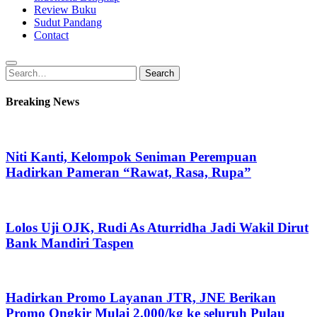
Review Buku
Sudut Pandang
Contact
Search
Search
for:
Breaking News
Niti Kanti, Kelompok Seniman Perempuan
Hadirkan Pameran “Rawat, Rasa, Rupa”
Lolos Uji OJK, Rudi As Aturridha Jadi Wakil Dirut
Bank Mandiri Taspen
Hadirkan Promo Layanan JTR, JNE Berikan
Promo Ongkir Mulai 2.000/kg ke seluruh Pulau