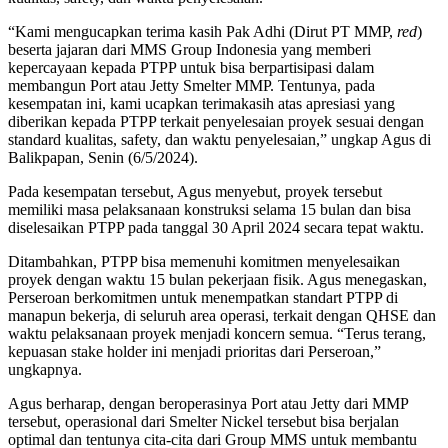
“Kami mengucapkan terima kasih Pak Adhi (Dirut PT MMP,
red
)
beserta jajaran dari MMS Group Indonesia yang memberi
kepercayaan kepada PTPP untuk bisa berpartisipasi dalam
membangun Port atau Jetty Smelter MMP. Tentunya, pada
kesempatan ini, kami ucapkan terimakasih atas apresiasi yang
diberikan kepada PTPP terkait penyelesaian proyek sesuai dengan
standard kualitas, safety, dan waktu penyelesaian,” ungkap Agus di
Balikpapan, Senin (6/5/2024).
Pada kesempatan tersebut, Agus menyebut, proyek tersebut
memiliki masa pelaksanaan konstruksi selama 15 bulan dan bisa
diselesaikan PTPP pada tanggal 30 April 2024 secara tepat waktu.
Ditambahkan, PTPP bisa memenuhi komitmen menyelesaikan
proyek dengan waktu 15 bulan pekerjaan fisik. Agus menegaskan,
Perseroan berkomitmen untuk menempatkan standart PTPP di
manapun bekerja, di seluruh area operasi, terkait dengan QHSE dan
waktu pelaksanaan proyek menjadi koncern semua. “Terus terang,
kepuasan stake holder ini menjadi prioritas dari Perseroan,”
ungkapnya.
Agus berharap, dengan beroperasinya Port atau Jetty dari MMP
tersebut, operasional dari Smelter Nickel tersebut bisa berjalan
optimal dan tentunya cita-cita dari Group MMS untuk membantu