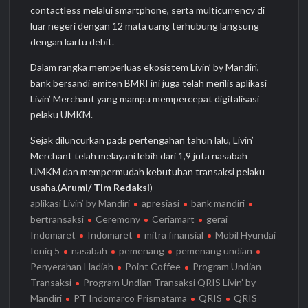
contactless melalui smartphone, serta multicurrency di
luar negeri dengan 12 mata uang terhubung langsung
dengan kartu debit.
Dalam rangka memperluas ekosistem Livin’ by Mandiri,
bank bersandi emiten BMRI ini juga telah merilis aplikasi
Livin’ Merchant yang mampu mempercepat digitalisasi
pelaku UMKM.
Sejak diluncurkan pada pertengahan tahun lalu, Livin’
Merchant telah melayani lebih dari 1,9 juta nasabah
UMKM dan mempermudah kebutuhan transaksi pelaku
usaha.(
Arumi/ Tim Redaksi
)
aplikasi Livin’ by Mandiri
apresiasi
bank mandiri
bertransaksi
Ceremony
Ceriamart
gerai
Indomaret
Indomaret
mitra finansial
Mobil Hyundai
Ioniq 5
nasabah
pemenang
pemenang undian
Penyerahan Hadiah
Point Coffee
Program Undian
Transaksi
Program Undian Transaksi QRIS Livin’ by
Mandiri
PT Indomarco Prismatama
QRIS
QRIS