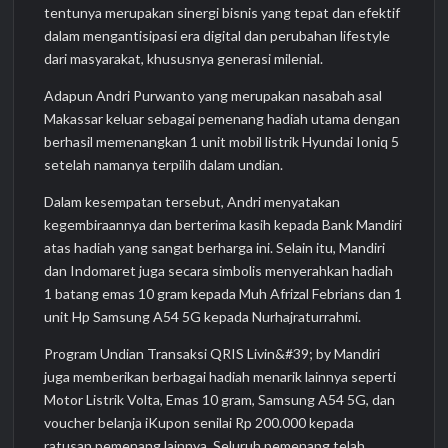
tentunya merupakan sinergi bisnis yang tepat dan efektif
dalam mengantisipasi era digital dan perubahan lifestyle
dari masyarakat, khususnya generasi milenial.
Adapun Andri Purwanto yang merupakan nasabah asal
Makassar keluar sebagai pemenang hadiah utama dengan
berhasil memenangkan 1 unit mobil listrik Hyundai Ioniq 5
setelah namanya terpilih dalam undian.
Dalam kesempatan tersebut, Andri menyatakan
kegembiraannya dan berterima kasih kepada Bank Mandiri
atas hadiah yang sangat berharga ini. Selain itu, Mandiri
dan Indomaret juga secara simbolis menyerahkan hadiah
1 batang emas 10 gram kepada Muh Afrizal Febrians dan 1
unit Hp Samsung A54 5G kepada Nurhajraturrahmi.
Program Undian Transaksi QRIS Livin&#39; by Mandiri
juga memberikan berbagai hadiah menarik lainnya seperti
Motor Listrik Volta, Emas 10 gram, Samsung A54 5G, dan
voucher belanja iKupon senilai Rp 200.000 kepada
ratusan pemenang lainnya. Seluruh pemenang telah