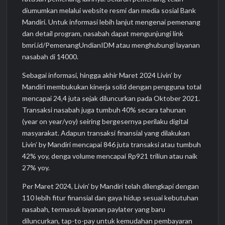
diumumkan melalui website resmi dan media sosial Bank
Mandiri. Untuk informasi lebih lanjut mengenai pemenang
dan detail program, nasabah dapat mengunjungi link
bmri.id/PemenangUndianIDM atau menghubungi layanan
nasabah di 14000.
Sebagai informasi, hingga akhir Maret 2024 Livin’ by
Mandiri membukukan kinerja solid dengan pengguna total
mencapai 24,4 juta sejak diluncurkan pada Oktober 2021.
Transaksi nasabah juga tumbuh 40% secara tahunan
(year on year/yoy) seiring bergesernya perilaku digital
masyarakat. Adapun transaksi finansial yang dilakukan
Livin’ by Mandiri mencapai 846 juta transaksi atau tumbuh
42% yoy, denga volume mencapai Rp921 triliun atau naik
27% yoy.
Per Maret 2024, Livin’ by Mandiri telah dilengkapi dengan
110 lebih fitur finansial dan gaya hidup sesuai kebutuhan
nasabah, termasuk layanan paylater yang baru
diluncurkan, tap-to-pay untuk kemudahan pembayaran