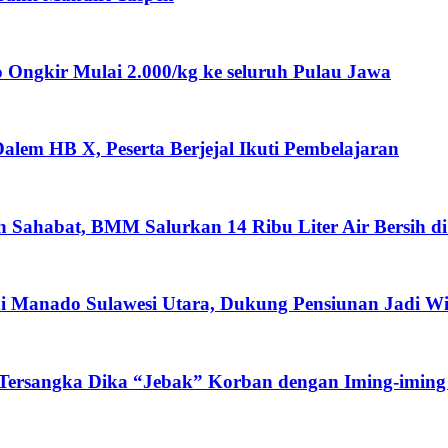
ngkir Mulai 2.000/kg ke seluruh Pulau Jawa
lem HB X, Peserta Berjejal Ikuti Pembelajaran
ah Sahabat, BMM Salurkan 14 Ribu Liter Air Bersih d
i Manado Sulawesi Utara, Dukung Pensiunan Jadi W
 Tersangka Dika “Jebak” Korban dengan Iming-iming