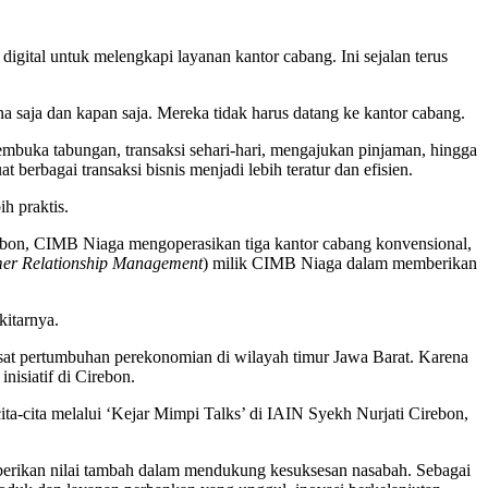
al untuk melengkapi layanan kantor cabang. Ini sejalan terus
na saja dan kapan saja. Mereka tidak harus datang ke kantor cabang.
buka tabungan, transaksi sehari-hari, mengajukan pinjaman, hingga
rbagai transaksi bisnis menjadi lebih teratur dan efisien.
h praktis.
Cirebon, CIMB Niaga mengoperasikan tiga kantor cabang konvensional,
er Relationship Management
) milik CIMB Niaga dalam memberikan
kitarnya.
t pertumbuhan perekonomian di wilayah timur Jawa Barat. Karena
nisiatif di Cirebon.
a-cita melalui ‘Kejar Mimpi Talks’ di IAIN Syekh Nurjati Cirebon,
mberikan nilai tambah dalam mendukung kesuksesan nasabah. Sebagai