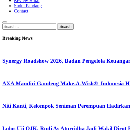
Review Buku
Sudut Pandang
Contact
Search
Search
for:
Breaking News
Synergy Roadshow 2026, Badan Pengelola Keuangan
AXA Mandiri Gandeng Make-A-Wish® Indonesia Hadi
Niti Kanti, Kelompok Seniman Perempuan Hadirka
Lolos Uji OJK, Rudi As Aturridha Jadi Wakil Dirut