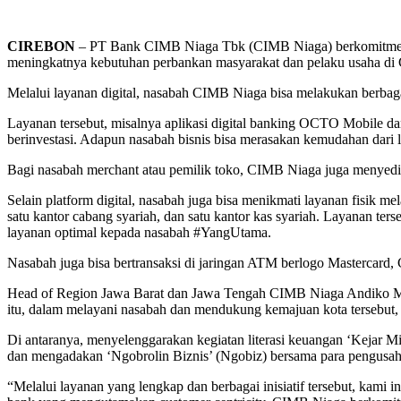
CIREBON
– PT Bank CIMB Niaga Tbk (CIMB Niaga) berkomitmen me
meningkatnya kebutuhan perbankan masyarakat dan pelaku usaha di 
Melalui layanan digital, nasabah CIMB Niaga bisa melakukan berbagai 
Layanan tersebut, misalnya aplikasi digital banking OCTO Mobile 
berinvestasi. Adapun nasabah bisnis bisa merasakan kemudahan dari 
Bagi nasabah merchant atau pemilik toko, CIMB Niaga juga menyediak
Selain platform digital, nasabah juga bisa menikmati layanan fisik 
satu kantor cabang syariah, dan satu kantor kas syariah. Layanan te
layanan optimal kepada nasabah #YangUtama.
Nasabah juga bisa bertransaksi di jaringan ATM berlogo Mastercard,
Head of Region Jawa Barat dan Jawa Tengah CIMB Niaga Andiko Man
itu, dalam melayani nasabah dan mendukung kemajuan kota tersebut, CI
Di antaranya, menyelenggarakan kegiatan literasi keuangan ‘Kejar M
dan mengadakan ‘Ngobrolin Biznis’ (Ngobiz) bersama para pengusah
“Melalui layanan yang lengkap dan berbagai inisiatif tersebut, ka