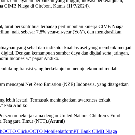
uk dan layanan perbankan yang unggul, inovasi berkelanjutan,
ama CIMB Niaga di Cirebon, Kamis (11/7/2024).
l, turut berkontribusi terhadap pertumbuhan kinerja CIMB Niaga
riliun, naik sebesar 7,8% year-on-year (YoY), dan menghasilkan
ayaan yang sehat dan indikator kualitas aset yang membaik menjadi
 digital. Dengan kemampuan sumber daya dan digital serta jaringan,
nomi Indonesia,” papar Andiko.
 mendukung transisi yang berkelanjutan menuju ekonomi rendah
lam mencapai Net Zero Emission (NZE) Indonesia, yang ditargetkan
g lebih lestari. Termasuk meningkatkan awareness terkait
,” kata Andiko.
 Perseroan bekerja sama dengan United Nations Children’s Fund
a Tenggara Timur (NTT).(
Arumi
)
ah
OCTO Clicks
OCTO Mobile
platform
PT Bank CIMB Niaga