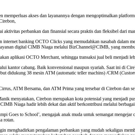
mperluas akses dan layanannya dengan mengoptimalkan platform digit
Cirebon,
aktivitas perbankan dan finansial secara praktis dan fleksibel dari ma
dan internet banking OCTO Clicks yang memudahkan nasabah dalam mem
layanan digital CIMB Niaga melalui BizChannel@CIMB, yang membuat be
an aplikasi OCTO Merchant, sehingga transaksi jual beli menjadi lebi
melalui kantor cabang. Baik konvensional maupun syariah. Saat ini di 
rsebut didukung 38 mesin ATM (automatic teller machins) /CRM (
Custom
 Cirrus, ATM Bersama, dan ATM Prima yang tersebar di Cirebon dan se
ik menyatakan, Cirebon merupakan kota potensial yang menjadi pusa
MB Niaga hadir lebih dekat dan aktif berkontribusi melalui berbagai i
impi Goes to School’, mengajak anak muda untuk semangat mengejar cit
a rotan.
mi ingin menghadirkan pengalaman perbankan yang mudah sekaligus me