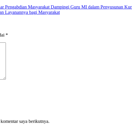
lar Pengabdian Masyarakat Dampingi Guru MI dalam Penyusunan Kuri
an Layanannya bagi Masyarakat
dai
*
 komentar saya berikutnya.