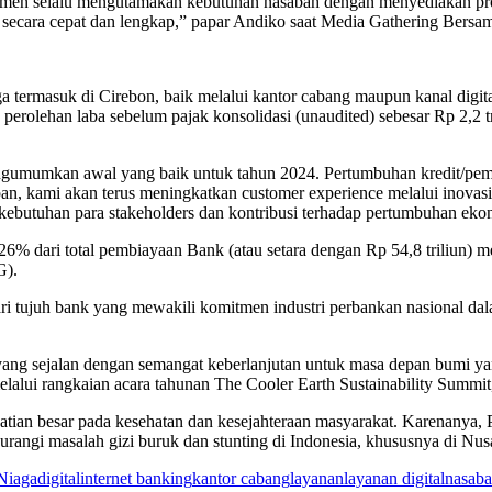
men selalu mengutamakan kebutuhan nasabah dengan menyediakan prod
l secara cepat dan lengkap,” papar Andiko saat Media Gathering Bers
termasuk di Cirebon, baik melalui kantor cabang maupun kanal digita
erolehan laba sebelum pajak konsolidasi (unaudited) sebesar Rp 2,2 t
ngumumkan awal yang baik untuk tahun 2024. Pertumbuhan kredit/pembi
pan, kami akan terus meningkatkan customer experience melalui inovasi
kebutuhan para stakeholders dan kontribusi terhadap pertumbuhan eko
 26% dari total pembiayaan Bank (atau setara dengan Rp 54,8 triliun)
G).
ari tujuh bank yang mewakili komitmen industri perbankan nasional da
yang sejalan dengan semangat keberlanjutan untuk masa depan bumi yan
elalui rangkaian acara tahunan The Cooler Earth Sustainability Summit
hatian besar pada kesehatan dan kesejahteraan masyarakat. Karenanya,
gi masalah gizi buruk dan stunting di Indonesia, khususnya di Nus
Niaga
digital
internet banking
kantor cabang
layanan
layanan digital
nasab