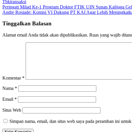
Tbk
transaksi
Navigasi
Peringati Milad Ke-1 Program Doktor FTIK UIN Sunan Kalijaga Ge
Andre Rosiade: Komisi VI Dukung PT KAI Agar Lebih Meningkatk
pos
Tinggalkan Balasan
Alamat email Anda tidak akan dipublikasikan.
Ruas yang wajib ditan
Komentar
*
Nama
*
Email
*
Situs Web
Simpan nama, email, dan situs web saya pada peramban ini untuk