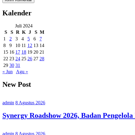
Kalender
Juli 2024
S
S
R
K
J
S
M
1
2
3
4
5
6
7
8
9
10
11
12
13
14
15
16
17
18
19
20
21
22
23
24
25
26
27
28
29
30
31
« Jun
Agu »
New Post
admin
8 Agustus 2026
Synergy Roadshow 2026, Badan Pengelola
admin
8 Agustus 2026