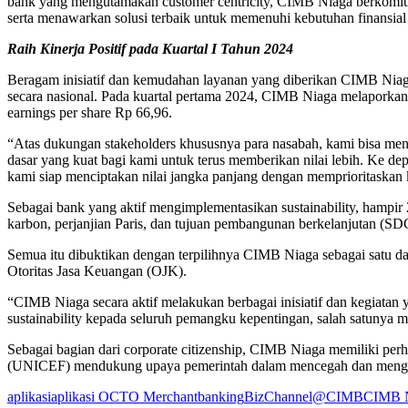
bank yang mengutamakan customer centricity, CIMB Niaga berkomit
serta menawarkan solusi terbaik untuk memenuhi kebutuhan finansia
Raih Kinerja Positif pada Kuartal I Tahun 2024
Beragam inisiatif dan kemudahan layanan yang diberikan CIMB Niaga 
secara nasional. Pada kuartal pertama 2024, CIMB Niaga melaporkan p
earnings per share Rp 66,96.
“Atas dukungan stakeholders khususnya para nasabah, kami bisa me
dasar yang kuat bagi kami untuk terus memberikan nilai lebih. Ke de
kami siap menciptakan nilai jangka panjang dengan memprioritaskan 
Sebagai bank yang aktif mengimplementasikan sustainability, hampir
karbon, perjanjian Paris, dan tujuan pembangunan berkelanjutan (SD
Semua itu dibuktikan dengan terpilihnya CIMB Niaga sebagai satu d
Otoritas Jasa Keuangan (OJK).
“CIMB Niaga secara aktif melakukan berbagai inisiatif dan kegiatan 
sustainability kepada seluruh pemangku kepentingan, salah satunya m
Sebagai bagian dari corporate citizenship, CIMB Niaga memiliki per
(UNICEF) mendukung upaya pemerintah dalam mencegah dan menguran
aplikasi
aplikasi OCTO Merchant
banking
BizChannel@CIMB
CIMB 