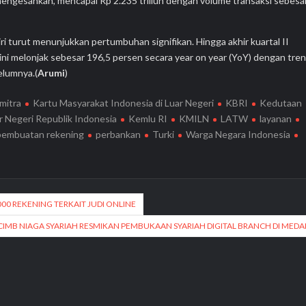
t mengesankan, mencapai Rp 2.235 triliun dengan volume transaksi sebesa
iri turut menunjukkan pertumbuhan signifikan. Hingga akhir kuartal II
i ini melonjak sebesar 196,5 persen secara year on year (YoY) dengan tre
elumnya.(
Arumi
)
mitra
Kartu Masyarakat Indonesia di Luar Negeri
KBRI
Kedutaan
 Negeri Republik Indonesia
Kemlu RI
KMILN
LATW
layanan
pembuatan rekening
perbankan
Turki
Warga Negara Indonesia
00 REKENING TERKAIT JUDI ONLINE
CIMB NIAGA SYARIAH RESMIKAN PEMBUKAAN SYARIAH DIGITAL BRANCH DI MED