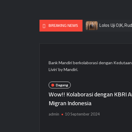
kan Pameran “Rawat, Rasa, Rupa”
Lolos Uji OJK, Rudi As Atu
BREAKING NEWS
Bank Mandiri berkolaborasi dengan Kedutaan 
Livin’ by Mandiri.
Dagang
Wow!! Kolaborasi dengan KBRI Ank
Migran Indonesia
admin
10 September 2024