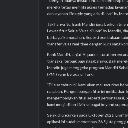
“Dengan adanya inisiatif ini, kami berharap b
mereka tetap memiliki akses terhadap layanan
dan layanan lifestyle yang ada di Livin’ by Mand
Tak hanya itu, Bank Mandiri juga berkomitmen
Lewat fitur Solusi Valas di Livin’ by Mandiri, 
berbagai kemudahan. Seperti pembukaan tabun
transfer valas real-time dengan kurs yang komp
Bank Mandiri, lanjut Aquarius, turut berenc
transaksi terbaik bagi nasabahnya. Baik merek
Mandiri juga menggelar program Mandiri Saha
(PMI) yang berada di Turki.
“Di sisa tahun ini, kami akan meluncurkan be
nasabah. Pengembangan fitur ini melibatkan k
mengembangkan fitur seperti personalisasi, p
kami menjadikan Livin’ sebagai beyond superap
Sejak diluncurkan pada Oktober 2021, Livin’
aplikasi ini sudah menembus 26,5 juta penggun