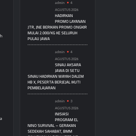
admin
4
AGUSTUS 2026
HADIRKAN
PROMO LAYANAN
JTR, JNE BERIKAN PROMO ONGKIR
MULAI 2.000/KG KE SELURUH
ah
PULAU JAWA
admin
4
AGUSTUS 2026
SINAU AKSARA
JAWA DI SETU
SINAU HADIRKAN WAYAH DALEM
HB X, PESERTA BERJEJAL IKUTI
PEMBELAJARAN
admin
3
’
AGUSTUS 2026
INISIASI
ra
PROGRAM EL
NINO SURVIVAL – GERAKAN
SEDEKAH SAHABAT, BMM