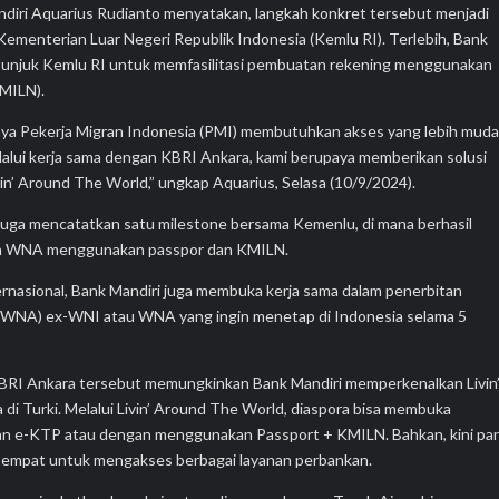
andiri Aquarius Rudianto menyatakan, langkah konkret tersebut menjadi
 Kementerian Luar Negeri Republik Indonesia (Kemlu RI). Terlebih, Bank
ditunjuk Kemlu RI untuk memfasilitasi pembuatan rekening menggunakan
KMILN).
nya Pekerja Migran Indonesia (PMI) membutuhkan akses yang lebih mud
lalui kerja sama dengan KBRI Ankara, kami berupaya memberikan solusi
ivin’ Around The World,” ungkap Aquarius, Selasa (10/9/2024).
 juga mencatatkan satu milestone bersama Kemenlu, di mana berhasil
an WNA menggunakan passpor dan KMILN.
rnasional, Bank Mandiri juga membuka kerja sama dalam penerbitan
 (WNA) ex-WNI atau WNA yang ingin menetap di Indonesia selama 5
BRI Ankara tersebut memungkinkan Bank Mandiri memperkenalkan Livin
di Turki. Melalui Livin’ Around The World, diaspora bisa membuka
an e-KTP atau dengan menggunakan Passport + KMILN. Bahkan, kini pa
tempat untuk mengakses berbagai layanan perbankan.