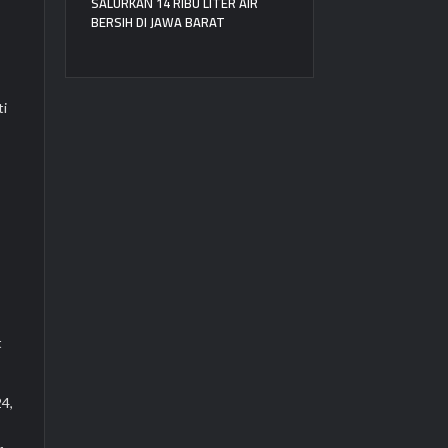
SALURKAN 14 RIBU LITER AIR
BERSIH DI JAWA BARAT
,
ti
t
24,