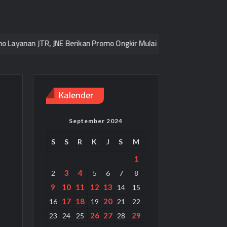
n JTR, JNE Berikan Promo Ongkir Mulai 2.000/kg ke seluruh Pulau Ja
Kalender
September 2024
S
S
R
K
J
S
M
a
1
3
4
2
5
6
7
8
9
10
11
12
13
14
15
17
18
20
16
19
21
22
26
27
29
23
24
25
28