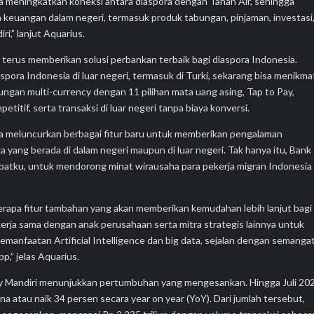
isa meningkatkan koneksi antara diaspora dengan Tanah Air, sehingga
 keuangan dalam negeri, termasuk produk tabungan, pinjaman, investasi
iri,” lanjut Aquarius.
 terus memberikan solusi perbankan terbaik bagi diaspora Indonesia.
diaspora Indonesia di luar negeri, termasuk di Turki, sekarang bisa menikma
gan multi-currency dengan 11 pilihan mata uang asing, Tap to Pay,
etitif, serta transaksi di luar negeri tanpa biaya konversi.
ana meluncurkan berbagai fitur baru untuk memberikan pengalaman
a yang berada di dalam negeri maupun di luar negeri. Tak hanya itu, Bank
batku, untuk mendorong minat wirausaha para pekerja migran Indonesia
berapa fitur tambahan yang akan memberikan kemudahan lebih lanjut bagi
erja sama dengan anak perusahaan serta mitra strategis lainnya untuk
emanfaatan Artificial Intelligence dan big data, sejalan dengan semanga
p,” jelas Aquarius.
 by Mandiri menunjukkan pertumbuhan yang mengesankan. Hingga Juli 20
a atau naik 34 persen secara year on year (YoY). Dari jumlah tersebut,