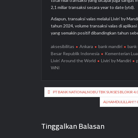
total nilai transaksi yang dicapai juga sanga
2,1 miliar transaksi secara year to date (ytd).
Adapun, transaksi valas melalui Livin’ by Mand
tahun 2024, volume transaksi valas di aplikas
yang semakin positif dibandingkan tahun seb
aksesibilitas
Ankara
bank mandiri
bank 
Besar Republik Indonesia
Kementerian Luar
Livin’ Around the World
Livin’ by Mandiri
WNI
Navigasi
PT BANK NATIONALNOBU TBK SUKSES BLOKIR 4.0
pos
ALHAMDULILLAH!! 
Tinggalkan Balasan