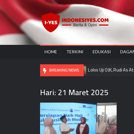
Skip
to
content
Ind
Home
for
your
Opini
HOME
TERKINI
EDUKASI
DAGA
Pameran “Rawat, Rasa, Rupa”
Lolos Uji OJK, Rudi As Aturrid
BREAKING NEWS
Hari:
21 Maret 2025