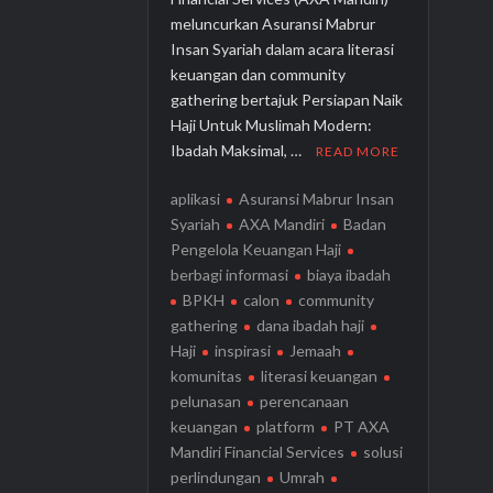
meluncurkan Asuransi Mabrur
Insan Syariah dalam acara literasi
keuangan dan community
gathering bertajuk Persiapan Naik
Haji Untuk Muslimah Modern:
Ibadah Maksimal, …
READ MORE
aplikasi
Asuransi Mabrur Insan
Syariah
AXA Mandiri
Badan
Pengelola Keuangan Haji
berbagi informasi
biaya ibadah
BPKH
calon
community
gathering
dana ibadah haji
Haji
inspirasi
Jemaah
komunitas
literasi keuangan
pelunasan
perencanaan
keuangan
platform
PT AXA
Mandiri Financial Services
solusi
perlindungan
Umrah