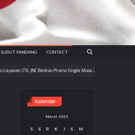
Search for:
SUDUT PANDANG
CONTACT
nan JTR, JNE Berikan Promo Ongkir Mulai 2.000/kg ke seluruh Pulau 
Kalender
Maret 2025
S
S
R
K
J
S
M