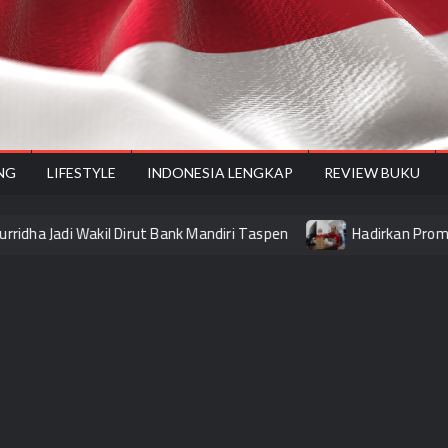
onesiyes
NG
LIFESTYLE
INDONESIA LENGKAP
REVIEW BUKU
ha Jadi Wakil Dirut Bank Mandiri Taspen
Hadirkan Promo Laya