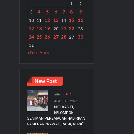
1
2
4
5
6
7
8
9
3
12
13
15
16
10
11
14
17
18
19
21
22
20
23
24
25
26
27
28
30
29
31
« Feb
Apr »
New Post
admin
6
AGUSTUS 2026
NITI KANTI,
KELOMPOK
SENIMAN PEREMPUAN HADIRKAN
PAMERAN “RAWAT, RASA, RUPA”