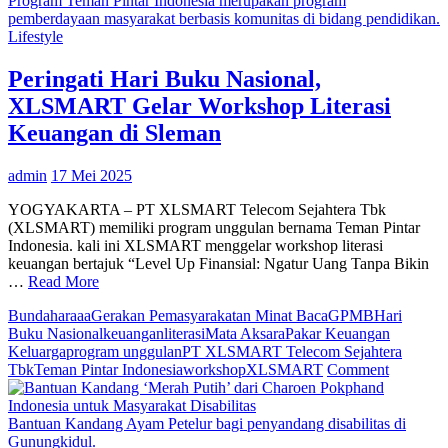
Program Teman Pintar Indonesia merupakan program
Tas
pemberdayaan masyarakat berbasis komunitas di bidang pendidikan.
IF
Lifestyle
Lif
Pa
Peringati Hari Buku Nasional,
Pr
XLSMART Gelar Workshop Literasi
IF
Cre
Keuangan di Sleman
Lif
Ins
admin
17 Mei 2025
YOGYAKARTA – PT XLSMART Telecom Sejahtera Tbk
(XLSMART) memiliki program unggulan bernama Teman Pintar
Indonesia. kali ini XLSMART menggelar workshop literasi
keuangan bertajuk “Level Up Finansial: Ngatur Uang Tanpa Bikin
…
Read More
Bundaharaaa
Gerakan Pemasyarakatan Minat Baca
GPMB
Hari
Buku Nasional
keuangan
literasi
Mata Aksara
Pakar Keuangan
Keluarga
program unggulan
PT XLSMART Telecom Sejahtera
on
Tbk
Teman Pintar Indonesia
workshop
XLSMART
Comment
Peringati
Hari
Buku
Bantuan Kandang Ayam Petelur bagi penyandang disabilitas di
Nasional,
Gunungkidul.