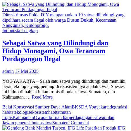
Ditreskrimsus Polda DIY mengamankan 10 satwa dilindungi yang
dipelihara secara ilegal oleh warga Dusun Dukuh, Kecamatan
Nanggulan, Kulonprogo.
Indonesia Lengkap
Sebagai Satwa yang Dilindungi dan
Hidup Monogami, Owa Terancam
Perdagangan Ilegal
admin
17 Mei 2025
YOGYAKARTA – Salah satu satwa yang dilindungi dan memiliki
peran ekologis yang penting di ekosistemnya adalah Owa. Spesies
ini hidup di habitat hutan tropis di pulau Jawa, Sumatera, dan
Kalimantan. …
Read More
Balai Konservasi Sumber Daya Alam
BKSDA Yogyakarta
degradasi
habitat
ekologis
ekosistem
habitat
hutan
tropis
Kalimantan
Owa
perburuan liar
perdagangan satwa
pulau
on
Jawa
regenerasi hutan
satwa
Sumatera
Comment
Sebagai