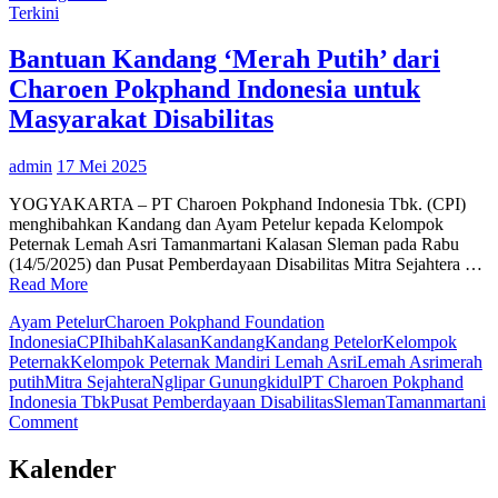
XLSMA
Terkini
Gelar
Worksho
Bantuan Kandang ‘Merah Putih’ dari
Literasi
Charoen Pokphand Indonesia untuk
Keuanga
di
Masyarakat Disabilitas
Sleman
admin
17 Mei 2025
YOGYAKARTA – PT Charoen Pokphand Indonesia Tbk. (CPI)
menghibahkan Kandang dan Ayam Petelur kepada Kelompok
Peternak Lemah Asri Tamanmartani Kalasan Sleman pada Rabu
(14/5/2025) dan Pusat Pemberdayaan Disabilitas Mitra Sejahtera …
Read More
Ayam Petelur
Charoen Pokphand Foundation
Indonesia
CPI
hibah
Kalasan
Kandang
Kandang Petelor
Kelompok
Peternak
Kelompok Peternak Mandiri Lemah Asri
Lemah Asri
merah
putih
Mitra Sejahtera
Nglipar Gunungkidul
PT Charoen Pokphand
Indonesia Tbk
Pusat Pemberdayaan Disabilitas
Sleman
Tamanmartani
on
Comment
Bantuan
Kandang
Kalender
‘Merah