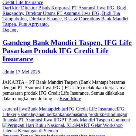
Satwa
yang
Dari kiri: Direktur Bisnis Korporasi PT Asuransi Jiwa IFG, Bugi
Dilindungi
Riagandhy, Direktur Utama PT Asuransi Jiwa IFG, Budi Tua
dan
Tampubolon, Direktur Finance, Risk & Operations Bank Mandiri
Hidup
Taspen, Putu Apriyanto.
Monogami,
Dagang
Owa
Terancam
Gandeng Bank Mandiri Taspen, IFG Life
Perdagangan
Pasarkan Produk IFG Credit Life
Ilegal
Insurance
admin
17 Mei 2025
JAKARTA – PT Bank Mandiri Taspen (Bank Mantap) bersama
dengan PT Asuransi Jiwa IFG (IFG Life) melakukan kerja sama
pemasaran produk IFG Credit Life Insurance. Semua dilakukan
dalam rangka mendukung …
Read More
asuransi jiwa
Bank Mantap
debitur
IFG Credit Life Insurance
IFG
Life
kerja sama
layanan perbankan
pemasaran produk
perlindungan
on
finansial
PT Asuransi Jiwa IFG
PT Bank Mandiri Taspen
Comment
Ga
Ba
Ma