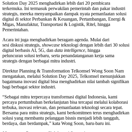
Solution Day 2025 menghadirkan lebih dari 20 pembicara
terkemuka. Ini termasuk perwakilan pemerintah dan pakar industri
strategis, mereka menyampaikan dampak nyata pemanfaatan solusi
digital di sektor Perbankan & Keuangan, Pertambangan, Energi &
Migas, Manufaktur, Transportasi & Logistik, Ritel, hingga
Pemerintahan.
Acara ini juga menghadirkan beragam agenda. Mulai dari
sesi diskusi strategis,
showcase
teknologi dengan lebih dari 30 solusi
digital berbasis AI, 5G, dan
data intelligence
, hingga
peluncuran solusi terbaru, serta penandatanganan kerja sama
strategis dengan berbagai mitra industri.
Direktur Planning & Transformation Telkomsel Wong Soon Nam
mengatakan, melalui Solution Day 2025, Telkomsel menunjukkan
bagaimana inovasi digital bisa menghadirkan nilai tambah signifikan
bagi berbagai sektor industri.
“Sebagai mitra terpercaya transformasi digital Indonesia, kami
percaya pertumbuhan berkelanjutan bisa tercapai melalui kolaborasi
terbuka, inovasi relevan, dan pemanfaatan teknologi secara tepat.
Bersama para mitra strategis, kami berkomitmen terus menghadirkan
solusi yang membantu pelanggan bisnis menjadi lebih tangguh,
berdaya, dan berdampak,” kata Wong Soon, baru-baru ini.