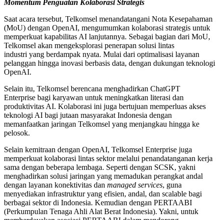
Momentum Penguatan Kolaborasi Strategis
Saat acara tersebut, Telkomsel menandatangani Nota Kesepahaman
(MoU) dengan OpenAI, mengumumkan kolaborasi strategis untuk
memperkuat kapabilitas AI lanjutannya. Sebagai bagian dari MoU,
Telkomsel akan mengeksplorasi penerapan solusi lintas
industri yang berdampak nyata. Mulai dari optimalisasi layanan
pelanggan hingga inovasi berbasis data, dengan dukungan teknologi
OpenAI.
Selain itu, Telkomsel berencana menghadirkan ChatGPT
Enterprise bagi karyawan untuk meningkatkan literasi dan
produktivitas AI. Kolaborasi ini juga bertujuan memperluas akses
teknologi AI bagi jutaan masyarakat Indonesia dengan
memanfaatkan jaringan Telkomsel yang menjangkau hingga ke
pelosok.
Selain kemitraan dengan OpenAI, Telkomsel Enterprise juga
memperkuat kolaborasi lintas sektor melalui penandatanganan kerja
sama dengan beberapa lembaga. Seperti dengan SCSK, yakni
menghadirkan solusi jaringan yang memadukan perangkat andal
dengan layanan konektivitas dan
managed services
, guna
menyediakan infrastruktur yang efisien, andal, dan scalable bagi
berbagai sektor di Indonesia. Kemudian dengan PERTAABI
(Perkumpulan Tenaga Ahli Alat Berat Indonesia). Yakni, untuk