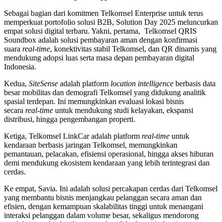
Sebagai bagian dari komitmen Telkomsel Enterprise untuk terus
memperkuat portofolio solusi B2B, Solution Day 2025 meluncurkan
empat solusi digital terbaru. Yakni, pertama, Telkomsel QRIS
Soundbox
adalah solusi pembayaran aman dengan konfirmasi
suara
real-time
, konektivitas stabil Telkomsel, dan QR dinamis yang
mendukung adopsi luas serta masa depan pembayaran digital
Indonesia.
Kedua,
SiteSense
adalah platform
location intelligence
berbasis data
besar mobilitas dan demografi Telkomsel yang didukung analitik
spasial terdepan. Ini memungkinkan evaluasi lokasi bisnis
secara
real-time
untuk mendukung studi kelayakan, ekspansi
distribusi, hingga pengembangan properti.
Ketiga, Telkomsel LinkCar
adalah platform
real-time
untuk
kendaraan berbasis jaringan Telkomsel, memungkinkan
pemantauan, pelacakan, efisiensi operasional, hingga akses hiburan
demi mendukung ekosistem kendaraan yang lebih terintegrasi dan
cerdas.
Ke empat, Savia. Ini adalah solusi percakapan cerdas dari Telkomsel
yang membantu bisnis menjangkau pelanggan secara aman dan
efisien, dengan kemampuan skalabilitas tinggi untuk menangani
interaksi pelanggan dalam volume besar, sekaligus mendorong