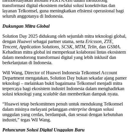
memberdayakan asosiasi PERTAABI dalam mendorong
transformasi digital ekosistem melalui solusi konektivitas dan
layanan Telkomsel, guna meningkatkan efisiensi operasional bagi
seluruh anggotanya di Indonesia.
Dukungan Mitra Global
Solution Day 2025 didukung oleh sejumlah mitra teknologi global,
dengan
Huawei
sebagai partner utama, serta
Ericsson, ZTE,
Tencent, Application Solutions, SCSK, MTM, Telin,
dan
GSMA
.
Kehadiran mitra global ini memperkuat kolaborasi lintas ekosistem
dalam mendorong transformasi digital yang lebih inklusif dan
berkelanjutan di Indonesia.
Will Wang, Director of Huawei Indonesia Telkomsel Account
Department mengatakan, Solution Day bukan sekadar ajang pamer
teknologi – melainkan bukti bagaimana Telkomsel menjadi mitra
terpercaya bagi ekosistem industri Indonesia dalam menghadirkan
solusi teknologi yang
scalable
dan memberikan dampak nyata.
“Huawei tetap berkomitmen penuh untuk mendukung Telkomsel
dalam misinya melayani pelanggan
enterprise
dengan solusi
unggulan yang cerdas, berdampak, dan sesuai dengan kebutuhan
industri,” tegas Wil Wang.
Peluncuran Solusi Digital Unggulan Baru