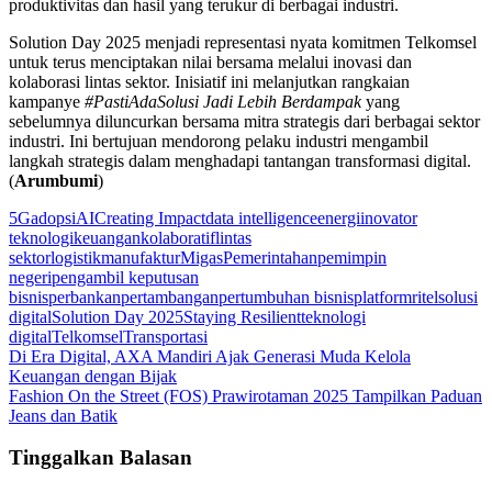
produktivitas dan hasil yang terukur di berbagai industri.
Solution Day 2025 menjadi representasi nyata komitmen Telkomsel
untuk terus menciptakan nilai bersama melalui inovasi dan
kolaborasi lintas sektor. Inisiatif ini melanjutkan rangkaian
kampanye
#PastiAdaSolusi Jadi Lebih Berdampak
yang
sebelumnya diluncurkan bersama mitra strategis dari berbagai sektor
industri. Ini bertujuan mendorong pelaku industri mengambil
langkah strategis dalam menghadapi tantangan transformasi digital.
(
Arumbumi
)
5G
adopsi
AI
Creating Impact
data intelligence
energi
inovator
teknologi
keuangan
kolaboratif
lintas
sektor
logistik
manufaktur
Migas
Pemerintahan
pemimpin
negeri
pengambil keputusan
bisnis
perbankan
pertambangan
pertumbuhan bisnis
platform
ritel
solusi
digital
Solution Day 2025
Staying Resilient
teknologi
digital
Telkomsel
Transportasi
Navigasi
Di Era Digital, AXA Mandiri Ajak Generasi Muda Kelola
Keuangan dengan Bijak
pos
Fashion On the Street (FOS) Prawirotaman 2025 Tampilkan Paduan
Jeans dan Batik
Tinggalkan Balasan