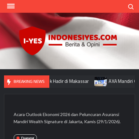
Skip
Search
to
content
Indo
Home
for
your
Opini
malat Indonesia Tbk Hadir di Makassar
AXA Mandiri Gande
BREAKING NEWS
Acara Outlook Ekonomi 2026 dan Peluncuran Asuransi
Mandiri Wealth Signature di Jakarta, Kamis (29/1/2026).
Dagang