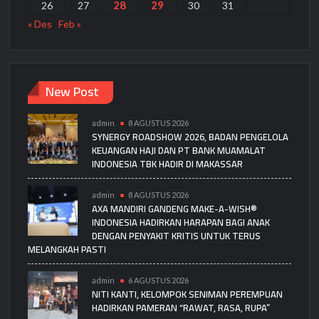
28
29
26
27
30
31
« Des
Feb »
New Post
admin
8 AGUSTUS 2026
SYNERGY ROADSHOW 2026, BADAN PENGELOLA
KEUANGAN HAJI DAN PT BANK MUAMALAT
INDONESIA TBK HADIR DI MAKASSAR
admin
8 AGUSTUS 2026
AXA MANDIRI GANDENG MAKE-A-WISH®
INDONESIA HADIRKAN HARAPAN BAGI ANAK
DENGAN PENYAKIT KRITIS UNTUK TERUS
MELANGKAH PASTI
admin
6 AGUSTUS 2026
NITI KANTI, KELOMPOK SENIMAN PEREMPUAN
HADIRKAN PAMERAN “RAWAT, RASA, RUPA”