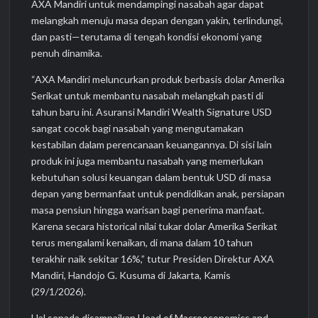
AXA Mandiri untuk mendampingi nasabah agar dapat
melangkah menuju masa depan dengan yakin, terlindungi,
dan pasti—terutama di tengah kondisi ekonomi yang
penuh dinamika.
“AXA Mandiri meluncurkan produk berbasis dolar Amerika
Serikat untuk membantu nasabah melangkah pasti di
tahun baru ini. Asuransi Mandiri Wealth Signature USD
sangat cocok bagi nasabah yang mengutamakan
kestabilan dalam perencanaan keuangannya. Di sisi lain
produk ini juga membantu nasabah yang memerlukan
kebutuhan solusi keuangan dalam bentuk USD di masa
depan yang bermanfaat untuk pendidikan anak, persiapan
masa pensiun hingga warisan bagi penerima manfaat.
Karena secara historical nilai tukar dolar Amerika Serikat
terus mengalami kenaikan, di mana dalam 10 tahun
terakhir naik sekitar 16%,” tutur Presiden Direktur AXA
Mandiri, Handojo G. Kusuma di Jakarta, Kamis
(29/1/2026).
Hal senada disampaikan Head of Macroeconomics and