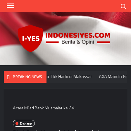
Skip
Search
to
content
Indo
Home
for
your
Opini
 Muamalat Indonesia Tbk Hadir di Makassar
AXA Mandiri Gandeng
BREAKING NEWS
Acara Milad Bank Muamalat ke-34.
Dagang