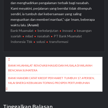
dan menghadirkan pengalaman terbaik bagi nasabah.
Kami meyakini, perjalanan yang bernilai tidak ditempuh
sendiri, ia tumbuh dari kebersamaan yang saling
menguatkan dan memberi manfaat,” ujar Imam, beberapa
waktu lalu. (
Arumi
)
Bank Muamalat
berkelanjutan
inovasi
keuangan
syariah
milad
nasabah
PT Bank Muamalat
Indonesia Tbk
solusi
transformasi
Navigasi
pos
BANK MUAMALAT RENOVASI MASJID DAN MUSALA DI WILAYAH
BENCANA SUMATERA
BANK MANDIRI CATAT KREDIT PER MARET TUMBUH 17,4 PERSEN,
NILAI SINERGI KEBIJAKAN TOPANG PROSPEK PERTUMBUHAN
Tinggalkan Balasan