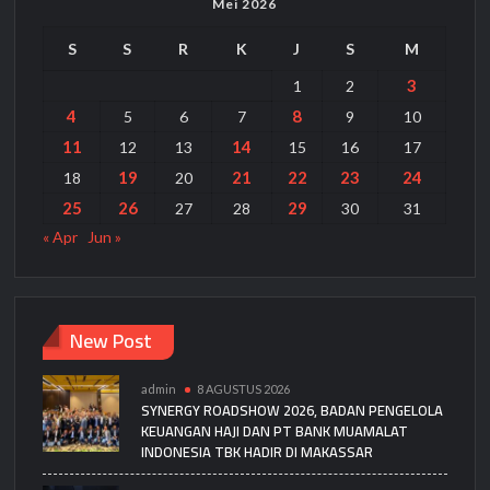
Mei 2026
S
S
R
K
J
S
M
3
1
2
4
8
5
6
7
9
10
11
14
12
13
15
16
17
19
21
22
23
24
18
20
25
26
29
27
28
30
31
« Apr
Jun »
New Post
admin
8 AGUSTUS 2026
SYNERGY ROADSHOW 2026, BADAN PENGELOLA
KEUANGAN HAJI DAN PT BANK MUAMALAT
INDONESIA TBK HADIR DI MAKASSAR