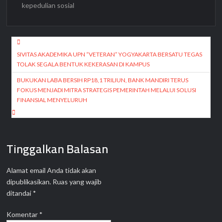
kepedulian sosial
Navigasi
pos
SIVITAS AKADEMIKA UPN “VETERAN” YOGYAKARTA BERSATU TEGAS
TOLAK SEGALA BENTUK KEKERASAN DI KAMPUS
BUKUKAN LABA BERSIH RP18,1 TRILIUN, BANK MANDIRI TERUS
FOKUS MENJADI MITRA STRATEGIS PEMERINTAH MELALUI SOLUSI
FINANSIAL MENYELURUH
Tinggalkan Balasan
Alamat email Anda tidak akan
dipublikasikan.
Ruas yang wajib
ditandai
*
Komentar
*