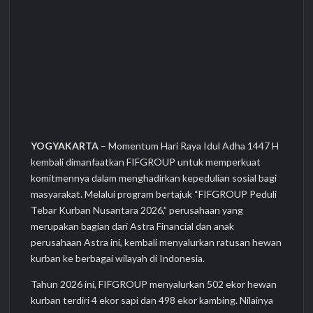
Program AZKO Purwakarta, Ajak Warga Hidup Berkualitas
pada Momen Last Chance BOOM SALE
YOGYAKARTA
– Momentum Hari Raya Idul Adha 1447 H
kembali dimanfaatkan FIFGROUP untuk memperkuat
komitmennya dalam menghadirkan kepedulian sosial bagi
masyarakat. Melalui program bertajuk “FIFGROUP Peduli
Tebar Kurban Nusantara 2026,” perusahaan yang
merupakan bagian dari Astra Financial dan anak
perusahaan Astra ini, kembali menyalurkan ratusan hewan
kurban ke berbagai wilayah di Indonesia.
Tahun 2026 ini, FIFGROUP menyalurkan 502 ekor hewan
kurban terdiri 4 ekor sapi dan 498 ekor kambing. Nilainya