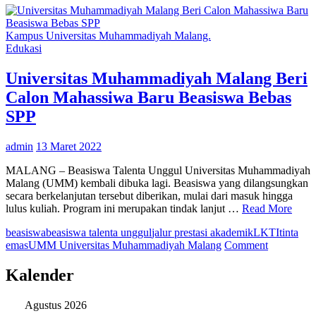
Kampus Universitas Muhammadiyah Malang.
Edukasi
Universitas Muhammadiyah Malang Beri
Calon Mahassiwa Baru Beasiswa Bebas
SPP
admin
13 Maret 2022
MALANG – Beasiswa Talenta Unggul Universitas Muhammadiyah
Malang (UMM) kembali dibuka lagi. Beasiswa yang dilangsungkan
secara berkelanjutan tersebut diberikan, mulai dari masuk hingga
lulus kuliah. Program ini merupakan tindak lanjut …
Read More
beasiswa
beasiswa talenta unggul
jalur prestasi akademik
LKTI
tinta
on
emas
UMM Universitas Muhammadiyah Malang
Comment
Universita
Muhammad
Kalender
Malang
Beri
Agustus 2026
Calon