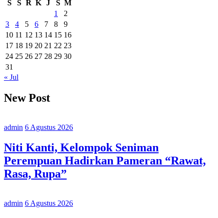
S
S
R
K
J
S
M
Mahassiw
Baru
1
2
Beasiswa
3
4
5
6
7
8
9
Bebas
10
11
12
13
14
15
16
SPP
17
18
19
20
21
22
23
24
25
26
27
28
29
30
31
« Jul
New Post
admin
6 Agustus 2026
Niti Kanti, Kelompok Seniman
Perempuan Hadirkan Pameran “Rawat,
Rasa, Rupa”
admin
6 Agustus 2026