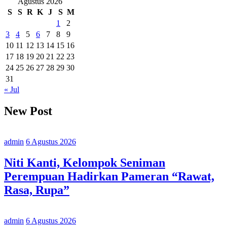
Agustus 2026
Purbalingga
S
S
R
K
J
S
M
Siapkan
Gerai
1
2
Vaksinasi
3
4
5
6
7
8
9
di
10
11
12
13
14
15
16
Objek
17
18
19
20
21
22
23
Wisata
24
25
26
27
28
29
30
31
« Jul
New Post
admin
6 Agustus 2026
Niti Kanti, Kelompok Seniman
Perempuan Hadirkan Pameran “Rawat,
Rasa, Rupa”
admin
6 Agustus 2026