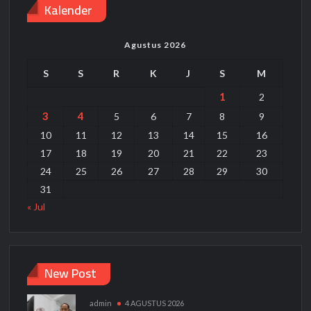
Kalender
Kalsel
Bank Muamalat Kunjungi ke PP Muhammadiyah yang Dikenal
Sebagai Nasabah Loyal
Agustus 2026
S
S
R
K
J
S
M
1
2
3
4
5
6
7
8
9
10
11
12
13
14
15
16
17
18
19
20
21
22
23
24
25
26
27
28
29
30
31
« Jul
New Post
admin
4 AGUSTUS 2026