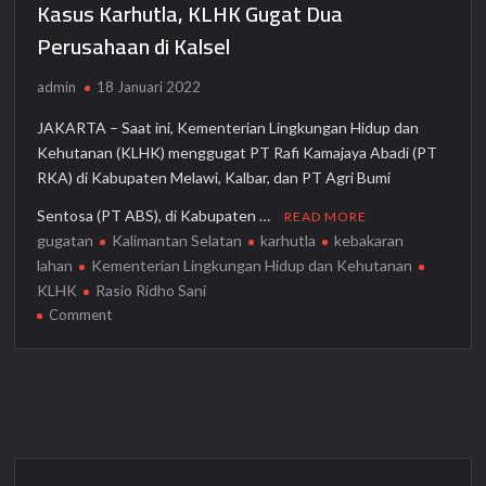
Kasus Karhutla, KLHK Gugat Dua
Perusahaan di Kalsel
Bank Mandiri Taspen Resmikan Toko Aice Mantap di Manado
Sulawesi Utara, Dukung Pensiunan Jadi Wirausaha Mandiri
admin
18 Januari 2022
Keterangan Sejumlah Pihak dan Proses Penyidikan,
JAKARTA – Saat ini, Kementerian Lingkungan Hidup dan
Tersangka Dika “Jebak” Korban dengan Iming-iming
Pencairan Bonus
Kehutanan (KLHK) menggugat PT Rafi Kamajaya Abadi (PT
RKA) di Kabupaten Melawi, Kalbar, dan PT Agri Bumi
Alhamdulillah!!! Bank Muamalat Raih Penghargaan Indonesia
Sentosa (PT ABS), di Kabupaten …
READ MORE
Public Relations Top Leader 2026
gugatan
Kalimantan Selatan
karhutla
kebakaran
lahan
Kementerian Lingkungan Hidup dan Kehutanan
Layanan Muamalat Digital Integrated Access Bank Muamalat
KLHK
Rasio Ridho Sani
Tumbuh Positif
on
Comment
Kasus
Program AZKO Purwakarta, Ajak Warga Hidup Berkualitas
Karhutla,
pada Momen Last Chance BOOM SALE
KLHK
Gugat
Dua
Datangi SMA Negeri 3 Jakarta, AXA Mandiri Bekali Para Siswa
dengan Literasi Keuangan dan Kesehatan Mental
Perusahaan
di