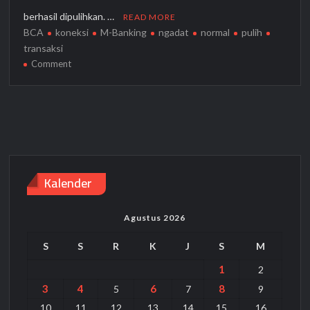
berhasil dipulihkan. …
READ MORE
BCA
koneksi
M-Banking
ngadat
normal
pulih
transaksi
on
Comment
Ada
Gangguan
Koneksi,
Kini
M-
Banking
BCA
Kalender
Kembali
Normal
Agustus 2026
S
S
R
K
J
S
M
1
2
3
4
6
8
5
7
9
10
11
12
13
14
15
16