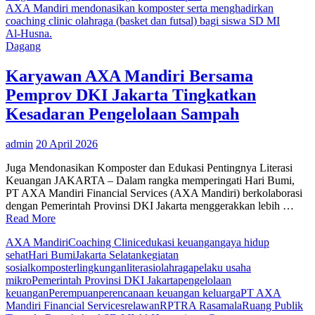
Yogyakarta
AXA Mandiri mendonasikan komposter serta menghadirkan
Gelar
coaching clinic olahraga (basket dan futsal) bagi siswa SD MI
Fun
Al‑Husna.
Swimming,
Dagang
Diikuti
635
Karyawan AXA Mandiri Bersama
Atlet
Pemprov DKI Jakarta Tingkatkan
Ramaikan
Wates
Kesadaran Pengelolaan Sampah
Kulonprogo
admin
20 April 2026
Juga Mendonasikan Komposter dan Edukasi Pentingnya Literasi
Keuangan JAKARTA – Dalam rangka memperingati Hari Bumi,
PT AXA Mandiri Financial Services (AXA Mandiri) berkolaborasi
dengan Pemerintah Provinsi DKI Jakarta menggerakkan lebih …
Read More
AXA Mandiri
Coaching Clinic
edukasi keuangan
gaya hidup
sehat
Hari Bumi
Jakarta Selatan
kegiatan
sosial
komposter
lingkungan
literasi
olahraga
pelaku usaha
mikro
Pemerintah Provinsi DKI Jakarta
pengelolaan
keuangan
Perempuan
perencanaan keuangan keluarga
PT AXA
Mandiri Financial Services
relawan
RPTRA Rasamala
Ruang Publik