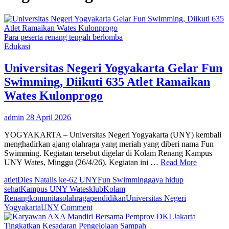
Para peserta renang tengah berlomba
Edukasi
Universitas Negeri Yogyakarta Gelar Fun
Swimming, Diikuti 635 Atlet Ramaikan
Wates Kulonprogo
admin
28 April 2026
YOGYAKARTA – Universitas Negeri Yogyakarta (UNY) kembali
menghadirkan ajang olahraga yang meriah yang diberi nama Fun
Swimming. Kegiatan tersebut digelar di Kolam Renang Kampus
UNY Wates, Minggu (26/4/26). Kegiatan ini …
Read More
atlet
Dies Natalis ke-62 UNY
Fun Swimming
gaya hidup
sehat
Kampus UNY Wates
klub
Kolam
Renang
komunitas
olahraga
pendidikan
Universitas Negeri
on
Yogyakarta
UNY
Comment
Universitas
Negeri