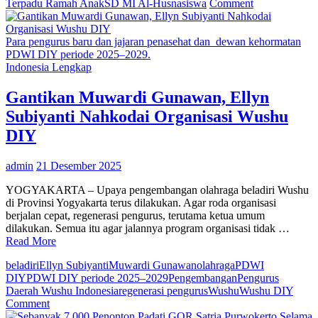
on
Terpadu Ramah Anak
SD MI Al‑Husna
siswa
Comment
Karyawan
AXA
Mandiri
Para pengurus baru dan jajaran penasehat dan dewan kehormatan
Bersama
PDWI DIY periode 2025–2029.
Pemprov
Indonesia Lengkap
DKI
Jakarta
Gantikan Muwardi Gunawan, Ellyn
Tingkatkan
Subiyanti Nahkodai Organisasi Wushu
Kesadaran
Pengelolaan
DIY
Sampah
admin
21 Desember 2025
YOGYAKARTA – Upaya pengembangan olahraga beladiri Wushu
di Provinsi Yogyakarta terus dilakukan. Agar roda organisasi
berjalan cepat, regenerasi pengurus, terutama ketua umum
dilakukan. Semua itu agar jalannya program organisasi tidak …
Read More
beladiri
Ellyn Subiyanti
Muwardi Gunawan
olahraga
PDWI
DIY
PDWI DIY periode 2025–2029
Pengembangan
Pengurus
Daerah Wushu Indonesia
regenerasi pengurus
Wushu
Wushu DIY
on
Comment
Gantikan