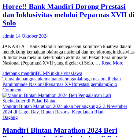
Sleman
Horee!! Bank Mandiri Dorong Prestasi
dengan
dan Inklusivitas melalui Peparnas XVII di
Program
Khusus
Solo
admin
14 Oktober 2024
JAKARTA – Bank Mandiri menegaskan komitmen kuatnya dalam
mendukung kemajuan olahraga nasional dan mendorong inklusivitas
di Indonesia melalui keterlibatan aktif dalam Pekan Paralimpiade
Nasional (Peparnas) XVII yang digelar di Solo, …
Read More
atlet
bank mandiri
BUMN
inklusivitas
Jawa
Tengah
kebanggaan
kemajuan
olahraga
olahraga nasional
Pekan
Paralimpiade Nasional
Peparnas XVII
prestasi gemilang
Solo
on
Comment
Horee!!
Bank
Mandiri
Mandiri Bintan Marathon 2024 akan berlangsung 2-3 November
Dorong
2024 di Lagoi Bay, Bintan Resorts, Kepulauan Riau.
Prestasi
Dagang
dan
Inklusivitas
Mandiri Bintan Marathon 2024 Beri
melalui