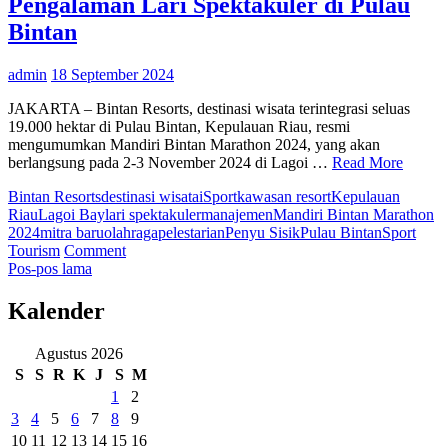
Pengalaman Lari Spektakuler di Pulau
Peparnas
XVII
Bintan
di
Solo
admin
18 September 2024
JAKARTA – Bintan Resorts, destinasi wisata terintegrasi seluas
19.000 hektar di Pulau Bintan, Kepulauan Riau, resmi
mengumumkan Mandiri Bintan Marathon 2024, yang akan
berlangsung pada 2-3 November 2024 di Lagoi …
Read More
Bintan Resorts
destinasi wisata
iSport
kawasan resort
Kepulauan
Riau
Lagoi Bay
lari spektakuler
manajemen
Mandiri Bintan Marathon
2024
mitra baru
olahraga
pelestarian
Penyu Sisik
Pulau Bintan
Sport
on
Tourism
Comment
Navigasi
Mandiri
Pos-pos lama
Bintan
pos
Marathon
Kalender
2024
Beri
Agustus 2026
Pengalaman
S
S
R
K
J
S
M
Lari
Spektakuler
1
2
di
3
4
5
6
7
8
9
Pulau
10
11
12
13
14
15
16
Bintan