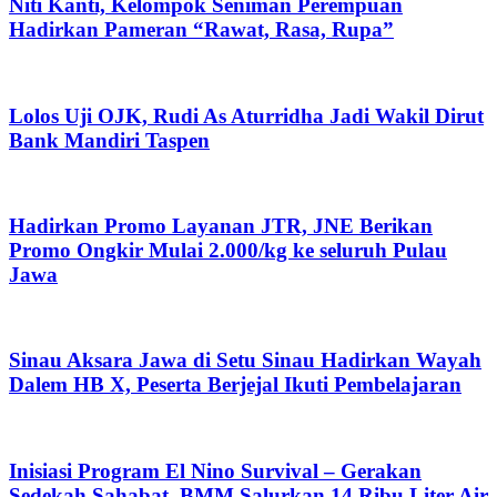
Niti Kanti, Kelompok Seniman Perempuan
Hadirkan Pameran “Rawat, Rasa, Rupa”
Lolos Uji OJK, Rudi As Aturridha Jadi Wakil Dirut
Bank Mandiri Taspen
Hadirkan Promo Layanan JTR, JNE Berikan
Promo Ongkir Mulai 2.000/kg ke seluruh Pulau
Jawa
Sinau Aksara Jawa di Setu Sinau Hadirkan Wayah
Dalem HB X, Peserta Berjejal Ikuti Pembelajaran
Inisiasi Program El Nino Survival – Gerakan
Sedekah Sahabat, BMM Salurkan 14 Ribu Liter Air