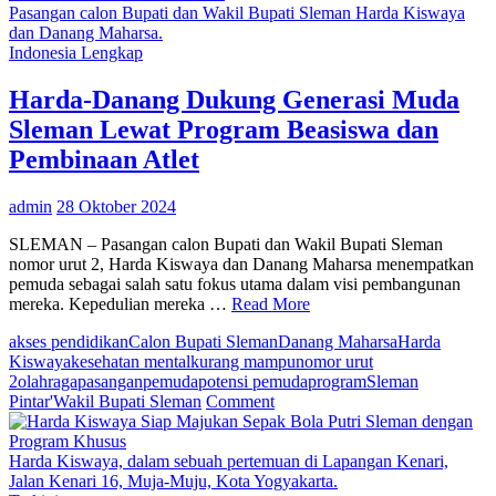
ke-
Pasangan calon Bupati dan Wakil Bupati Sleman Harda Kiswaya
33,
dan Danang Maharsa.
Bank
Indonesia Lengkap
Muam
Usun
Harda-Danang Dukung Generasi Muda
Visi
Sleman Lewat Program Beasiswa dan
Baru
‘Jala
Pembinaan Atlet
Hijra
Menu
admin
28 Oktober 2024
Berk
SLEMAN – Pasangan calon Bupati dan Wakil Bupati Sleman
nomor urut 2, Harda Kiswaya dan Danang Maharsa menempatkan
pemuda sebagai salah satu fokus utama dalam visi pembangunan
mereka. Kepedulian mereka …
Read More
akses pendidikan
Calon Bupati Sleman
Danang Maharsa
Harda
Kiswaya
kesehatan mental
kurang mampu
nomor urut
2
olahraga
pasangan
pemuda
potensi pemuda
program
Sleman
on
Pintar'
Wakil Bupati Sleman
Comment
Harda-
Danang
Dukung
Harda Kiswaya, dalam sebuah pertemuan di Lapangan Kenari,
Generasi
Jalan Kenari 16, Muja-Muju, Kota Yogyakarta.