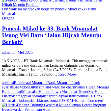
Mandiri
Lakukan
Fun walk ini merupakan kegiatan puncak Milad ke-33 Bank
Road
Muamalat.
to
Dagang
MJM
2025
Puncak Milad ke-33, Bank Muamalat
dengan
Usung Visi Baru ‘Jalan Hijrah Menuju
Tebar
Cashback
Berkah’
dan
Hadiah
admin
24 Mei 2025
Menarik
JAKARTA – PT Bank Muamalat Indonesia Tbk menggelar puncak
milad ke-33 yang diisi dengan kegiatan olahraga dan donasi di
Muamalat Tower, Jakarta, Sabtu (24/5/2025). Direktur Utama Bank
Muamalat Imam Teguh Saptono …
Read More
aplikasi
Baitulmaal Muamalat
Bank Muamalat
bank
syariah
BMM
donasi
fun run and walk for charity
Jalan Hijrah Menuju
Berkah
milad
Muamalat Human Power
Muamalat Tower
My Hijrah
Diary
olahraga
pilar sosial
pilar spiritual
pilar transformasi
PT Bank
on
Muamalat Indonesia Tbk
transformasi
UMKM
visi baru
Comment
Punc
Mila