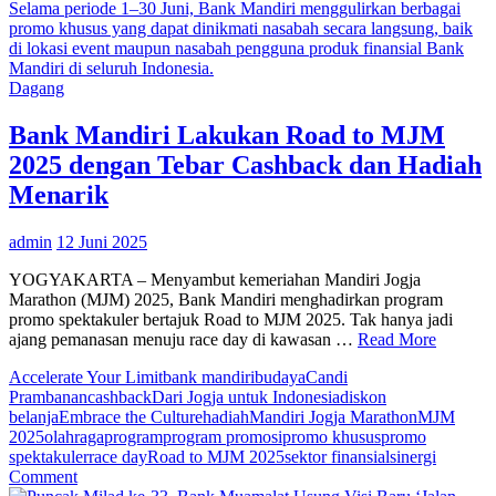
Penonton
Selama periode 1–30 Juni, Bank Mandiri menggulirkan berbagai
Padati
promo khusus yang dapat dinikmati nasabah secara langsung, baik
GOR
di lokasi event maupun nasabah pengguna produk finansial Bank
Satria
Mandiri di seluruh Indonesia.
Purwoker
Dagang
Selama
Gelaran
Bank Mandiri Lakukan Road to MJM
Piala
2025 dengan Tebar Cashback dan Hadiah
by.U
2025
Menarik
admin
12 Juni 2025
YOGYAKARTA – Menyambut kemeriahan Mandiri Jogja
Marathon (MJM) 2025, Bank Mandiri menghadirkan program
promo spektakuler bertajuk Road to MJM 2025. Tak hanya jadi
ajang pemanasan menuju race day di kawasan …
Read More
Accelerate Your Limit
bank mandiri
budaya
Candi
Prambanan
cashback
Dari Jogja untuk Indonesia
diskon
belanja
Embrace the Culture
hadiah
Mandiri Jogja Marathon
MJM
2025
olahraga
program
program promosi
promo khusus
promo
spektakuler
race day
Road to MJM 2025
sektor finansial
sinergi
on
Comment
Bank