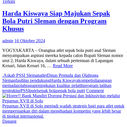
Muda
Terkini
Sleman
Lewat
Harda Kiswaya Siap Majukan Sepak
Program
Bola Putri Sleman dengan Program
Beasiswa
dan
Khusus
Pembinaan
Atlet
admin
16 Oktober 2024
YOGYAKARTA – Orangtua atlet sepak bola putri asal Sleman
menyampaikan aspirasi mereka kepada calon Bupati Sleman nomor
urut 2, Harda Kiswaya, dalam sebuah pertemuan di Lapangan
Kenari, Jalan Kenari 16, …
Read More
.
Askab PSSI Sleman
atlet
Dinas Pemuda dan Olahraga
Sleman
fasilitas pendukung
Harda Kiswaya
kompetisi
lapangan
memadai
olahraga
peningkatan kualitas pelatih
program latihan
on
terstruktur
PSSI
putri
sepak bola
sepak bola putri
Comment
Harda
Kiswaya
Siap
Peparnas XVII di Solo menjadi wadah strategis bagi para atlet untuk
Majukan
mempersiapkan diri dalam menghadapi kompetisi yang lebih besar
Sepak
di tingkat internasional.
Bola
Dagang
Putri