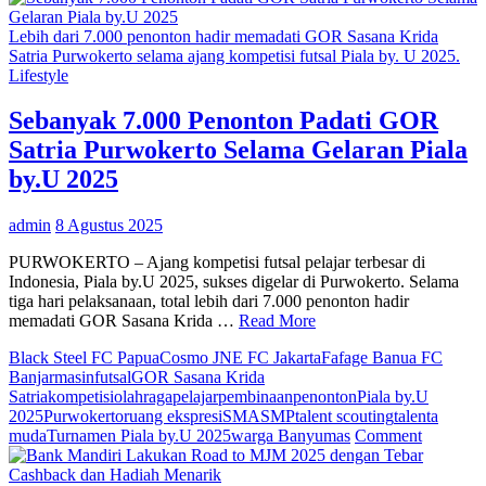
Muwardi
Gunawan,
Lebih dari 7.000 penonton hadir memadati GOR Sasana Krida
Ellyn
Satria Purwokerto selama ajang kompetisi futsal Piala by. U 2025.
Subiyanti
Lifestyle
Nahkodai
Organisasi
Sebanyak 7.000 Penonton Padati GOR
Wushu
Satria Purwokerto Selama Gelaran Piala
DIY
by.U 2025
admin
8 Agustus 2025
PURWOKERTO – Ajang kompetisi futsal pelajar terbesar di
Indonesia, Piala by.U 2025, sukses digelar di Purwokerto. Selama
tiga hari pelaksanaan, total lebih dari 7.000 penonton hadir
memadati GOR Sasana Krida …
Read More
Black Steel FC Papua
Cosmo JNE FC Jakarta
Fafage Banua FC
Banjarmasin
futsal
GOR Sasana Krida
Satria
kompetisi
olahraga
pelajar
pembinaan
penonton
Piala by.U
2025
Purwokerto
ruang ekspresi
SMA
SMP
talent scouting
talenta
on
muda
Turnamen Piala by.U 2025
warga Banyumas
Comment
Sebanya
7.000