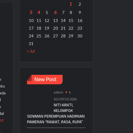
1
2
3
4
6
5
7
8
9
10
11
12
13
14
15
16
17
18
19
20
21
22
23
24
25
26
27
28
29
30
i
31
« Jul
New Post
n
eks
ada
admin
6
l
AGUSTUS 2026
NITI KANTI,
n
KELOMPOK
Hal
SENIMAN PEREMPUAN HADIRKAN
RE
PAMERAN “RAWAT, RASA, RUPA”