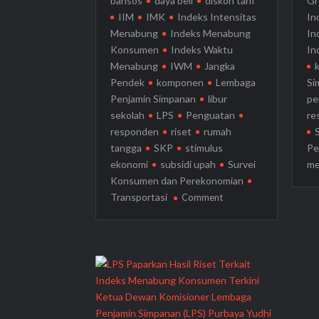
bansos
daya beli
diskon tarif
Gr
IIM
IMK
Indeks Intensitas
In
Menabung
Indeks Menabung
In
Konsumen
Indeks Waktu
In
Menabung
IWM
Jangka
Pendek
komponen
Lembaga
Si
Penjamin Simpanan
libur
pe
sekolah
LPS
Penguatan
re
responden
riset
rumah
tangga
SKP
stimulus
Pe
ekonomi
subsidi upah
Survei
me
Konsumen dan Perekonomian
on
Transportasi
Comment
LPS
Beberkan
Perkembangan
Indeks
Menabung
Konsumen
Ketua Dewan Komisioner Lembaga
dan
Penjamin Simpanan (LPS) Purbaya Yudhi