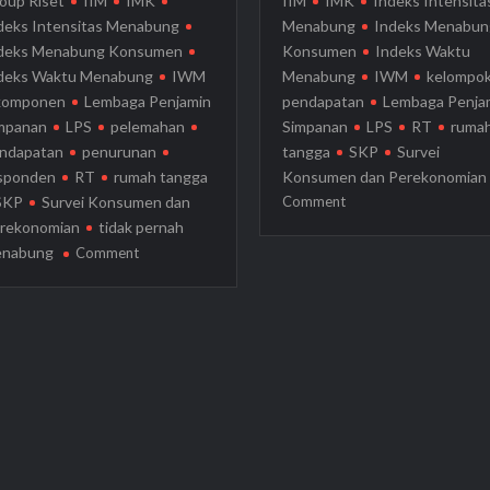
oup Riset
IIM
IMK
IIM
IMK
Indeks Intensita
deks Intensitas Menabung
Menabung
Indeks Menabun
deks Menabung Konsumen
Konsumen
Indeks Waktu
deks Waktu Menabung
IWM
Menabung
IWM
kelompo
komponen
Lembaga Penjamin
pendapatan
Lembaga Penja
mpanan
LPS
pelemahan
Simpanan
LPS
RT
ruma
ndapatan
penurunan
tangga
SKP
Survei
sponden
RT
rumah tangga
Konsumen dan Perekonomian
on
SKP
Survei Konsumen dan
Comment
LPS
rekonomian
tidak pernah
Catat
on
nabung
Comment
Indeks
LPS:
Menabung
Indeks
Konsumen
Menabung
April
Konsumen
2025
dan
Lebih
Indeks
Tinggi
Kepercayaan
Dibanding
Konsumen
Bulan
Mei
Sebelumnya