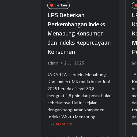
Layanan Muamalat Digital Integrated A
Terkini
Program AZKO Purwakarta, Ajak Warga 
LPS Beberkan
L
Perkembangan Indeks
K
Menabung Konsumen
K
dan Indeks Kepercayaan
M
Konsumen
P
admin
2 Juli 2025
ad
JAKARTA – Indeks Menabung
JA
Konsumen (IMK) pada bulan Juni
Ko
2025 berada di level 83,8,
be
menguat 4,8 poin dari posisi bulan
me
sebelumnya. Hal ini sejalan
da
dengan penguatan komponen
te
Indeks Waktu Menabung …
pe
Wa
READ MORE