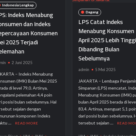
ccess Bank Muamalat Tumbuh Positif
Indonesia Lengkap
Hidup Berkualitas pada Momen Last Chance BOOM SALE
PS: Indeks Menabung
Dagang
LPS Catat Indeks
onsumen dan Indeks
Menabung Konsumen
epercayaan Konsumen
April 2025 Lebih Tingg
ei 2025 Terjadi
Dibanding Bulan
elemahan
Sebelumnya
min
2 Juni 2025
admin
5 Mei 2025
KARTA – Indeks Menabung
nsumen (IMK) Bulan Mei 2025
JAKARTA – Lembaga Penjami
rada di level 79,0. Artinya,
Simpanan (LPS) mencatat, Ind
ngalami pelemahan 4,4 poin
Menabung Konsumen (IMK) p
ri posisi bulan sebelumnya. Hal
bulan April 2025 berada di leve
rsebut sejalan dengan
83,4. Artinya, menguat 5,1 poi
nurunan komponen Indeks
dari posisi bulan sebelumnya. 
ktu …
tersebut sejalan …
READ MORE
READ MO