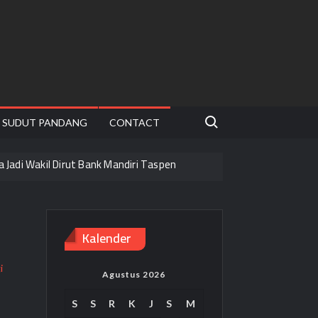
Search for:
SUDUT PANDANG
CONTACT
ha Jadi Wakil Dirut Bank Mandiri Taspen
arat
Kalender
ha Mandiri
airan Bonus
Agustus 2026
S
S
R
K
J
S
M