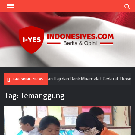
Skip
Search
to
content
Indo
Home
for
your
Opini
dan Pengelola Keuangan Haji dan Bank Muamalat Perkuat Ekosistem H
BREAKING NEWS
Tag:
Temanggung