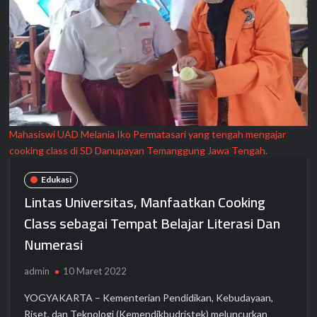
Mahasiswi UAD Melania Iko Permatasari yang tengah mengajar
cooking class di SD Danupayan Temanggung Jawa Tengah.
Edukasi
Lintas Universitas, Manfaatkan Cooking
Class sebagai Tempat Belajar Literasi Dan
Numerasi
admin
10 Maret 2022
YOGYAKARTA – Kementerian Pendidikan, Kebudayaan,
Riset, dan Teknologi (Kemendikbudristek) meluncurkan