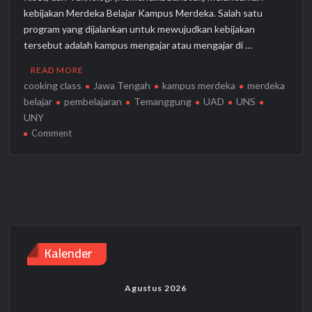
kebijakan Merdeka Belajar Kampus Merdeka. Salah satu
program yang dijalankan untuk mewujudkan kebijakan
tersebut adalah kampus mengajar atau mengajar di …
READ MORE
cooking class
Jawa Tengah
kampus merdeka
merdeka
belajar
pembelajaran
Temanggung
UAD
UNS
UNY
on
Comment
Lintas
Universitas,
Manfaatkan
Cooking
Class
sebagai
Tempat
Kalender
Belajar
Literasi
Dan
Agustus 2026
Numerasi