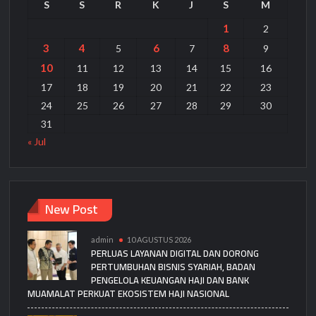
S
S
R
K
J
S
M
1
2
3
4
6
8
5
7
9
10
11
12
13
14
15
16
17
18
19
20
21
22
23
24
25
26
27
28
29
30
31
« Jul
New Post
admin
10 AGUSTUS 2026
PERLUAS LAYANAN DIGITAL DAN DORONG
PERTUMBUHAN BISNIS SYARIAH, BADAN
PENGELOLA KEUANGAN HAJI DAN BANK
MUAMALAT PERKUAT EKOSISTEM HAJI NASIONAL