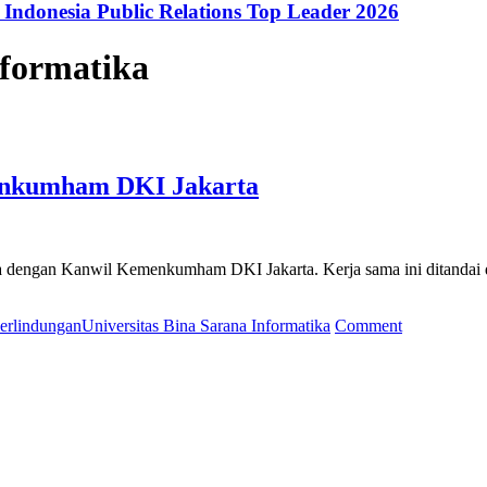
ndonesia Public Relations Top Leader 2026
nformatika
menkumham DKI Jakarta
ma dengan Kanwil Kemenkumham DKI Jakarta. Kerja sama ini ditanda
on
erlindungan
Universitas Bina Sarana Informatika
Comment
Universitas
BSI
Kerja
Sama
dengan
Kemenkum
DKI
Jakarta