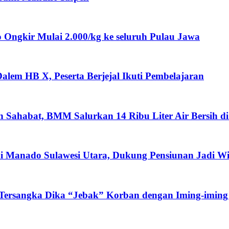
ngkir Mulai 2.000/kg ke seluruh Pulau Jawa
lem HB X, Peserta Berjejal Ikuti Pembelajaran
ah Sahabat, BMM Salurkan 14 Ribu Liter Air Bersih d
i Manado Sulawesi Utara, Dukung Pensiunan Jadi W
 Tersangka Dika “Jebak” Korban dengan Iming-iming