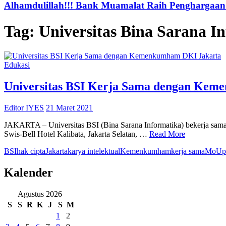
Alhamdulillah!!! Bank Muamalat Raih Penghargaan I
Tag:
Universitas Bina Sarana I
Edukasi
Universitas BSI Kerja Sama dengan Ke
Editor IYES
21 Maret 2021
JAKARTA – Universitas BSI (Bina Sarana Informatika) bekerja sa
Swis-Bell Hotel Kalibata, Jakarta Selatan, …
Read More
BSI
hak cipta
Jakarta
karya intelektual
Kemenkumham
kerja sama
MoU
p
Kalender
Agustus 2026
S
S
R
K
J
S
M
1
2