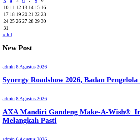
3
4
5
6
7
8
9
10
11
12
13
14
15
16
17
18
19
20
21
22
23
24
25
26
27
28
29
30
31
« Jul
New Post
admin
8 Agustus 2026
Synergy Roadshow 2026, Badan Pengelola
admin
8 Agustus 2026
AXA Mandiri Gandeng Make-A-Wish® Indo
Melangkah Pasti
admin
6 Agustus 2026