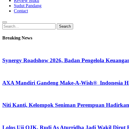
Review Buku
Sudut Pandang
Contact
Search
Search
for:
Breaking News
Synergy Roadshow 2026, Badan Pengelola Keuangan
AXA Mandiri Gandeng Make-A-Wish® Indonesia Hadi
Niti Kanti, Kelompok Seniman Perempuan Hadirka
Lolos Uji OJK, Rudi As Aturridha Jadi Wakil Dirut