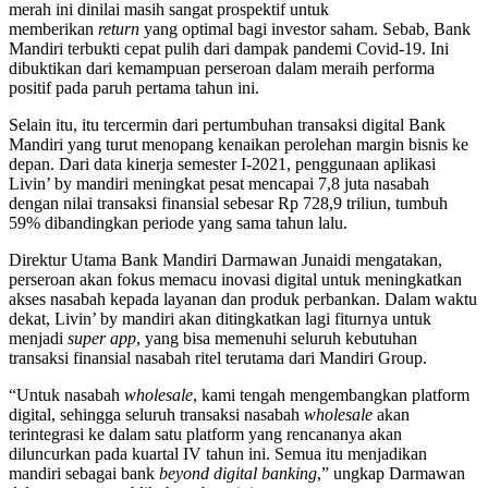
merah ini dinilai masih sangat prospektif untuk
memberikan
return
yang optimal bagi investor saham. Sebab, Bank
Mandiri terbukti cepat pulih dari dampak pandemi Covid-19. Ini
dibuktikan dari kemampuan perseroan dalam meraih performa
positif pada paruh pertama tahun ini.
Selain itu, itu tercermin dari pertumbuhan transaksi digital Bank
Mandiri yang turut menopang kenaikan perolehan margin bisnis ke
depan. Dari data kinerja semester I-2021, penggunaan aplikasi
Livin’ by mandiri meningkat pesat mencapai 7,8 juta nasabah
dengan nilai transaksi finansial sebesar Rp 728,9 triliun, tumbuh
59% dibandingkan periode yang sama tahun lalu.
Direktur Utama Bank Mandiri Darmawan Junaidi mengatakan,
perseroan akan fokus memacu inovasi digital untuk meningkatkan
akses nasabah kepada layanan dan produk perbankan. Dalam waktu
dekat, Livin’ by mandiri akan ditingkatkan lagi fiturnya untuk
menjadi
super app
, yang bisa memenuhi seluruh kebutuhan
transaksi finansial nasabah ritel terutama dari Mandiri Group.
“Untuk nasabah
wholesale
, kami tengah mengembangkan platform
digital, sehingga seluruh transaksi nasabah
wholesale
akan
terintegrasi ke dalam satu platform yang rencananya akan
diluncurkan pada kuartal IV tahun ini. Semua itu menjadikan
mandiri sebagai bank
beyond digital banking
,” ungkap Darmawan