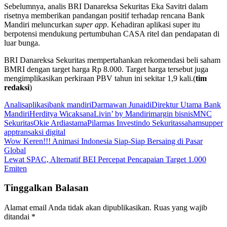
Sebelumnya, analis BRI Danareksa Sekuritas Eka Savitri dalam
risetnya memberikan pandangan positif terhadap rencana Bank
Mandiri meluncurkan
super app
. Kehadiran aplikasi super itu
berpotensi mendukung pertumbuhan CASA ritel dan pendapatan di
luar bunga.
BRI Danareksa Sekuritas mempertahankan rekomendasi beli saham
BMRI dengan target harga Rp 8.000. Target harga tersebut juga
mengimplikasikan perkiraan PBV tahun ini sekitar 1,9 kali.(
tim
redaksi
)
Analis
aplikasi
bank mandiri
Darmawan Junaidi
Direktur Utama Bank
Mandiri
Herditya Wicaksana
Livin’ by Mandiri
margin bisnis
MNC
Sekuritas
Okie Ardiastama
Pilarmas Investindo Sekuritas
saham
supper
app
transaksi digital
Navigasi
Wow Keren!!! Animasi Indonesia Siap-Siap Bersaing di Pasar
Global
pos
Lewat SPAC, Alternatif BEI Percepat Pencapaian Target 1.000
Emiten
Tinggalkan Balasan
Alamat email Anda tidak akan dipublikasikan.
Ruas yang wajib
ditandai
*