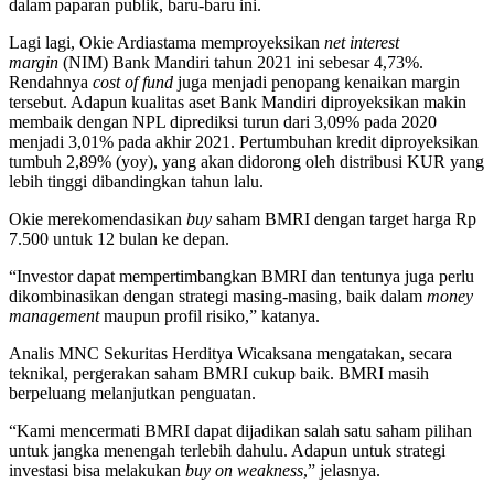
dalam paparan publik, baru-baru ini.
Lagi lagi, Okie Ardiastama memproyeksikan
net interest
margin
(NIM) Bank Mandiri tahun 2021 ini sebesar 4,73%.
Rendahnya
cost of fund
juga menjadi penopang kenaikan margin
tersebut. Adapun kualitas aset Bank Mandiri diproyeksikan makin
membaik dengan NPL diprediksi turun dari 3,09% pada 2020
menjadi 3,01% pada akhir 2021. Pertumbuhan kredit diproyeksikan
tumbuh 2,89% (yoy), yang akan didorong oleh distribusi KUR yang
lebih tinggi dibandingkan tahun lalu.
Okie merekomendasikan
buy
saham BMRI dengan target harga Rp
7.500 untuk 12 bulan ke depan.
“Investor dapat mempertimbangkan BMRI dan tentunya juga perlu
dikombinasikan dengan strategi masing-masing, baik dalam
money
management
maupun profil risiko,” katanya.
Analis MNC Sekuritas Herditya Wicaksana mengatakan, secara
teknikal, pergerakan saham BMRI cukup baik. BMRI masih
berpeluang melanjutkan penguatan.
“Kami mencermati BMRI dapat dijadikan salah satu saham pilihan
untuk jangka menengah terlebih dahulu. Adapun untuk strategi
investasi bisa melakukan
buy on weakness
,” jelasnya.