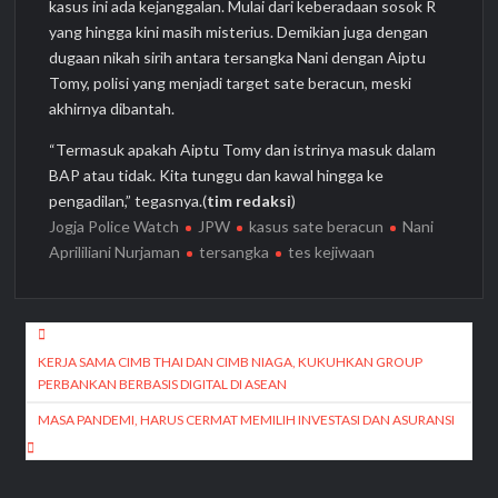
kasus ini ada kejanggalan. Mulai dari keberadaan sosok R
yang hingga kini masih misterius. Demikian juga dengan
dugaan nikah sirih antara tersangka Nani dengan Aiptu
Tomy, polisi yang menjadi target sate beracun, meski
akhirnya dibantah.
“Termasuk apakah Aiptu Tomy dan istrinya masuk dalam
BAP atau tidak. Kita tunggu dan kawal hingga ke
pengadilan,” tegasnya.(
tim redaksi
)
Jogja Police Watch
JPW
kasus sate beracun
Nani
Aprililiani Nurjaman
tersangka
tes kejiwaan
Navigasi
pos
KERJA SAMA CIMB THAI DAN CIMB NIAGA, KUKUHKAN GROUP
PERBANKAN BERBASIS DIGITAL DI ASEAN
MASA PANDEMI, HARUS CERMAT MEMILIH INVESTASI DAN ASURANSI