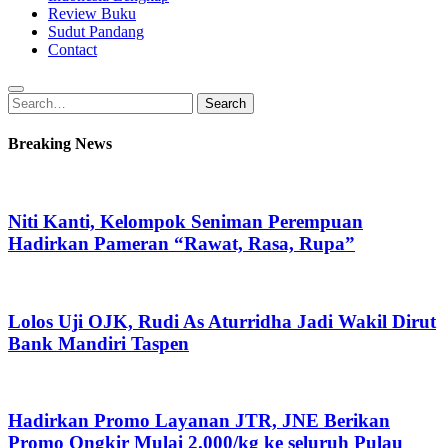
Review Buku
Sudut Pandang
Contact
Search
Search
for:
Breaking News
Niti Kanti, Kelompok Seniman Perempuan
Hadirkan Pameran “Rawat, Rasa, Rupa”
Lolos Uji OJK, Rudi As Aturridha Jadi Wakil Dirut
Bank Mandiri Taspen
Hadirkan Promo Layanan JTR, JNE Berikan
Promo Ongkir Mulai 2.000/kg ke seluruh Pulau