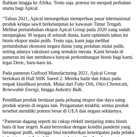
Bahkan hingga ke Afrika. Tentu saja, potensi ini menjadi perhatian
utama bagi Apical.
“Tahun 2021, Apical menargetkan memperluas pasar internasional
produk kelapa sawit berkelanjutan ke kawasan Timur Tengah.
Melihat pertumbuhan ekspor Apical Group pada 2020 yang sudah
menjangkau 30 negara di seluruh dunia, kami optimistis tahun ini
bisnis ekspor mulai pulih. Tentu saja, kami juga melihat
pertumbuhan ekonomi negara dunia yang perlahan mulai pulih,
seiring adanya vaksinasi yang semakin merata. Kami berada di
pameran ini dan membawa banyak perkembangan bisnis bagi kami,
tegas Deric, baru-baru ini.
Pada pameran Gulfood Manufacturing 2021, Apical Group
berlokasi di Hall SHK Saeed 2. Mereka hadir dan fokus pada
empak klasifikasi produk. Mulai dari
Fatty Oils, Oleo Chemicals,
Renewable Energy,
hingga
Industry Bulk
.
Pemilihan produk berdasar pada peluang ekspor dan daya saing
produk sejenis di negara lain. Pengamatan terakhir, semua produk
tersebut memiliki potensi besar di UEA dan negara sekitarnya.
“Pameran dagang seperti ini cukup efektif menjaring mitra bisnis
baru di luar negeri. Kami bersyukur dengan kondisi pandemi yang
berangsur pulih, sehingga bisa memberikan kesempatan pada pelaku