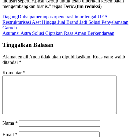
industri seperti Apical Group untuk tetap diberikan kesempatan
mengembangkan bisnis,” tegas Deric.(
tim redaksi
)
Dagang
Dubai
pameran
pasar
penetrasi
timur tengah
UEA
Navigasi
Restrukturisasi Aset Hingga Jual Brand Jadi Solusi Penyelamatan
Garuda
pos
Asuransi Astra Solusi Ciptakan Rasa Aman Berkendaraan
Tinggalkan Balasan
Alamat email Anda tidak akan dipublikasikan.
Ruas yang wajib
ditandai
*
Komentar
*
Nama
*
Email
*